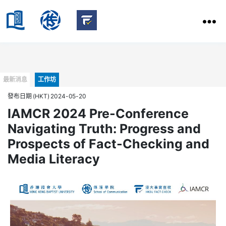
HKBU
School
HKBU
of
FactCheck
Communication
Service
Categories
最新消息
工作坊
發布日期 (HKT) 2024-05-20
IAMCR 2024 Pre-Conference
Navigating Truth: Progress and
Prospects of Fact-Checking and
Media Literacy