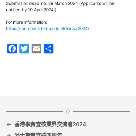
Submission deadline: 29 March 2024 (Applicants will be
notified by 19 April 2024.)
For more information:
https://factcheck.hkbu.edu.hk/iamcr2024/
F
T
E
S
a
w
m
h
c
itt
ai
ar
e
er
l
e
b
o
o
k
←
香港事實查核業界交流會2024
→
浸大事實查核四周年