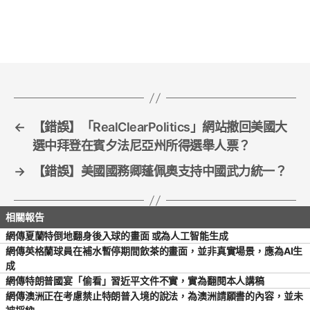
e
er
l
e
b
o
o
k
←
【錯誤】「RealClearPolitics」網站撤回美國大
選中拜登在賓夕法尼亞州所得選舉人票？
→
【錯誤】美國國務卿蓬佩奧支持中國武力統一？
網傳夏蘭特倒地翻身後入球的畫面 或為人工智能生成
網傳英格蘭球員在補水暫停期間飲茶的畫面，並非真實場景，應為AI生
成
網傳特朗普國宴「偷看」習近平文件不實，實為翻閱本人講稿
網傳澳洲正在考慮禁止特朗普入境的說法，為澳洲請願書的內容，並未