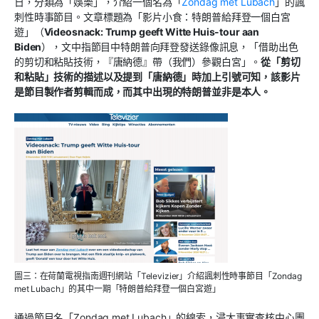
日，分類為「娛樂」，介紹一個名為「
Zondag met Lubach
」的諷
刺性時事節目。文章標題為「影片小食：特朗普給拜登一個白宮
遊」（
Videosnack: Trump geeft Witte Huis-tour aan
Biden
），文中指節目中特朗普向拜登發送錄像訊息，「借助出色
的剪切和粘貼技術，『唐納德』帶（我們）參觀白宮」。
從「剪切
和粘貼」技術的描述以及提到「唐納德」時加上引號可知，該影片
是節目製作者剪輯而成，而其中出現的特朗普並非是本人。
圖三：在荷蘭電視指南週刊網站「Televizier」介紹諷刺性時事節目「Zondag
met Lubach」的其中一期「特朗普給拜登一個白宮遊」
通過節目名「Zondag met Lubach」的線索，浸大事實查核中心團