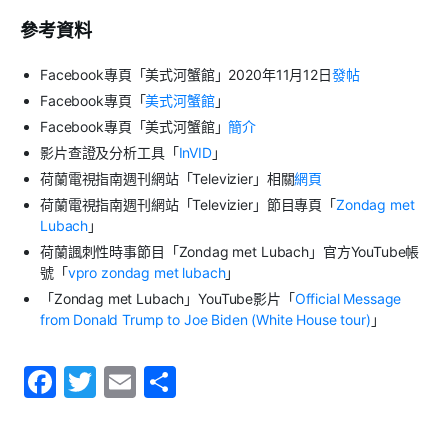
參考資料
Facebook專頁「美式河蟹館」2020年11月12日
發帖
Facebook專頁「
美式河蟹館
」
Facebook專頁「美式河蟹館」
簡介
影片查證及分析工具「
InVID
」
荷蘭電視指南週刊網站「Televizier」相關
網頁
荷蘭電視指南週刊網站「Televizier」節目專頁「
Zondag met
Lubach
」
荷蘭諷刺性時事節目「Zondag met Lubach」官方YouTube帳
號「
vpro zondag met lubach
」
「Zondag met Lubach」YouTube影片「
Official Message
from Donald Trump to Joe Biden (White House tour)
」
F
T
E
S
a
w
m
h
c
itt
ai
ar