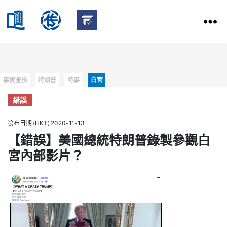
HKBU
School
HKBU
of
FactCheck
Communication
Service
Categories
事實查核
特朗普
時事
白宮
錯誤
發布日期 (HKT) 2020-11-13
【錯誤】美國總統特朗普錄製參觀白
宮內部影片？