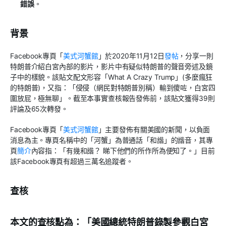
錯誤
。
背景
Facebook專頁「
美式河蟹館
」於2020年11月12日
發帖
，分享一則
特朗普介紹白宮內部的影片，影片中有疑似特朗普的聲音旁述及鏡
子中的樣貌。該貼文配文形容「What A Crazy Trump」(多麼瘋狂
的特朗普)，又指：「侵侵（網民對特朗普別稱）輸到傻咗，白宮四
圍放屁，極無聊」。截至本事實查核報告發佈前，該貼文獲得39則
評論及65次轉發。
Facebook專頁「
美式河蟹館
」主要發佈有關美國的新聞，以負面
消息為主。專頁名稱中的「河蟹」為普通話「和諧」的諧音，其專
頁
簡介
內容指：「有幾和諧？ 睇下他們的所作所為便知了。」目前
該Facebook專頁有超過三萬名追蹤者。
查核
本文的查核點為：「美國總統特朗普錄製參觀白宮