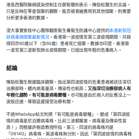
港島西醫院聯網感染控制主任鄭智聰則表示，陳勁松醫生的言論，
只是反映在零星個案的觀察，能否被普遍應用到其他個案，則需要
分析更多香港的數據。
浸大事實查核中心團隊翻查衞生署衞生防護中心提供的
本港新型冠
狀病毒病個案最新情況
，香港第一波疫情至第三波疫情期間，共錄
得四宗60歲以下（含60歲）患者死亡個案。數據亦印證，香港第
一波至第三波新型肺炎疫情期間，已經出現年輕的危重病人。
結論
陳勁松醫生根據臨床觀察，指出第四波疫情的危重患者被送往深切
治療部時，體內病毒量高，傳染性也較高；
又指深切治療部病人有
年輕化趨勢，有可能是病毒變種，
亦可能是由於病人的反應沒上一
波般迅速，導致延遲接受治療有關。
不過WhatsApp帖文則將「有可能是病毒變種」，變成「第四波疫
情的病毒是尼泊爾病毒株，比前三波都厲害，病毒量及傳染性皆
高！」而根據許樹昌教授所指，第三、四波的病毒株均是
「D614G」病毒株，兩波毒株無分別。因此「第四波疫情的病毒株