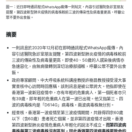
圖一：近日即時通訊程式WhatsApp瘋傳一則帖文，內容引述醫院急診室朋友
提醒，第四波新型肺炎疫情的病毒株較前三波的傳染性及病毒量更高，呼籲公
眾不要外出食飯。
摘要
一則訊息於2020年12月初在即時通訊程式WhatsApp瘋傳，內
容引述醫院急診室朋友提醒，第四波新型肺炎疫情的病毒株較前
三波的傳染性及病毒量更高，即使40、50歲的人感染後病情亦
急速惡化，由無病徵轉到深切治療部插喉，呼籲公眾不要外出食
飯。
政府專家顧問、中大呼吸系統科講座教授許樹昌教授接受浸大事
實查核中心訪問時回應稱，該則訊息是被公眾誇大。他指即使在
香港第一波新冠疫情中，亦有年輕的危重病人，第一個死者亦只
有39歲，即年輕的危重病人在第一波已出現。他又指第三、四
波的病毒株均是「D614G」病毒株，兩波病毒株無分別。
經查核，香港第一波疫情至第三波疫情期間，共錄得四宗60歲
以下（含60歲）患者死亡個案，並非第四波疫情才出現，香港
第四波新型肺炎疫情危重病人年輕化的說法不成立。
而第四波病
毒株與第三波病毒株沒有區別，因此香港第四波病毒株更致命的