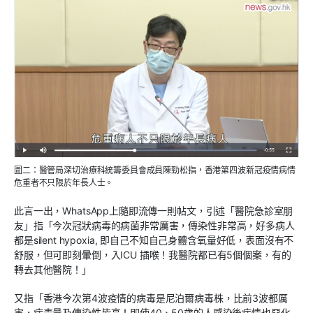
圖二：醫管局深切治療科統籌委員會成員陳勁松指，香港第四波新冠疫情病情
危重者不只限於年長人士。
此言一出，WhatsApp上隨即流傳一則帖文，引述「醫院急診室朋
友」指「今次冠狀病毒的病菌非常厲害，傳染性非常高，好多病人
都是silent hypoxia, 即自己不知自己身體含氧量好低，表面沒有不
舒服，但可即刻暈倒，入ICU 插喉！我醫院都已有5個個案，有的
轉去其他醫院！」
又指「香港今次第4波疫情的病毒是尼泊爾病毒株，比前3波都厲
害，病毒量及傳染性皆高！即使40、50歲的人感染後病情也惡化