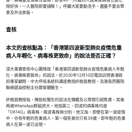
得好快，一入醫院即要插喉！」呼籲大家要勤洗手，盡量不要去聚
會及外出食飯。
查核
本文的查核點為：「香港第四波新型肺炎疫情危重
病人年輕化、病毒株更致命」的說法是否正確？
浸大事實查核中心團隊就「香港第四波新型肺炎疫情危重病人年輕
化、病毒株更致命」的說法，於2020年12月10日電話訪問香港政
府專家顧問、中大呼吸系統科講座教授許樹昌教授，及港島西醫院
聯網感染控制主任鄭智聰醫生。
許樹昌教授指，陳勁松醫生的說法在媒體及公眾間引起焦慮，其後
再被WhatsApp群組誇大。他指第三、四波的病毒株均是
「D614G」病毒株，兩波毒株無分別。他又指，即使在第一波疫情
中，亦有年輕的危重病人，第一個死者亦只有39歲，即年輕的危重
病人在第一波已出現。