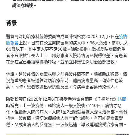
說法亦錯誤。
背景
醫管局深切治療科統籌委員會成員陳勁松於2020年12月7日在
疫情
簡報會
上說，目前在公立醫院留醫的病人中，36人危殆，當中六人
60歲以下，其中兩人更不足50歲。陳勁松指，數據反映病情危重
者不只限於年長人士，且部分患者入院時情況已變得很差，有患者
在急症室已要插喉協助呼吸，並須立即送往深切治療部搶救。
他說，這波疫情的病毒株與之前幾波疫情不同。根據臨床觀察，情
況危重的患者被送往深切治療部時，體內病毒量高，傳染性也較
高。同時，患者較遲出現抗體反應，令病毒更容易傳染他人。
陳勁松翌日(2020年12月8日)接受香港電台節目《千禧年代》
訪問
時補充，上一波疫情，確診病人一般入院後7至10日，病情才惡
化，但最近入院的病人，入院1至2日後就要進入深切治療部。他分
析這一波疫情，深切治療部病人有年輕化趨勢，有可能是病毒變
種，又或者病人的反應無上一波般迅速，導致延遲接受治療有關。