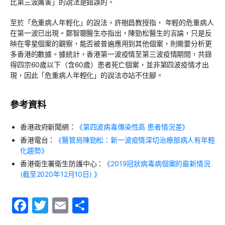
比第三波厲害」的說法是錯誤的。
至於「危重病人年輕化」的說法，許樹昌教授指， 年輕的危重病人
在第一波已出現。鄭智聰醫生亦指出，陳勁松醫生的言論，只是反
映在零星個案的觀察，能否被普遍應用到其他個案，則需要分析更
多香港的數據。據統計，香港第一波疫情至第三波疫情期間，共錄
得四宗60歲以下（含60歲）患者死亡個案，並非第四波疫情才出
現，因此「危重病人年輕化」的說法亦站不住腳。
參考資料
香港政府新聞網：
《第四波病毒傳染性高 患者情況差》
香港電台：
《醫管局陳勁松：新一波疫情深切治療部病人有年輕
化趨勢》
香港衛生署衛生防護中心：
《2019冠狀病毒病個案的最新情況
(截至2020年12月10日) 》
F
T
E
S
a
w
m
h