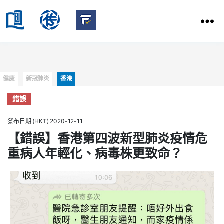
HKBU
School
HKBU
of
FactCheck
Communication
Service
Categories
健康
新冠肺炎
香港
錯誤
發布日期 (HKT) 2020-12-11
【錯誤】香港第四波新型肺炎疫情危
重病人年輕化、病毒株更致命？