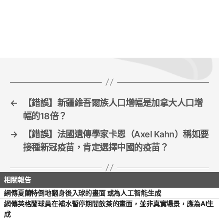
c
itt
ai
ar
e
er
l
e
b
o
o
k
←
【錯誤】新疆維吾爾族人口增幅是加拿大人口增
幅的18倍？
→
【錯誤】法國遺傳學家卡恩（Axel Kahn）稱如要
接種新冠疫苗，肯定選擇中國的疫苗？
網傳夏蘭特倒地翻身後入球的畫面 或為人工智能生成
網傳英格蘭球員在補水暫停期間飲茶的畫面，並非真實場景，應為AI生
成