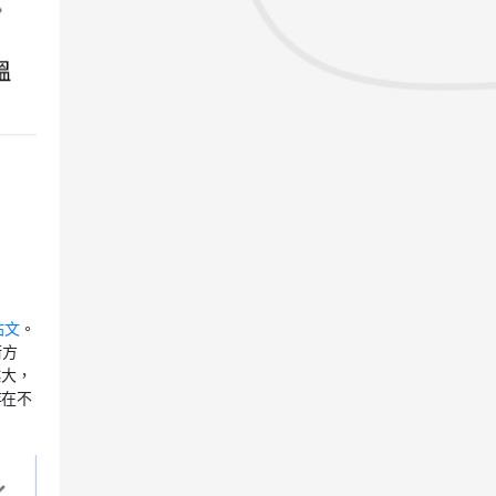
貼文
。
術方
越大，
存在不