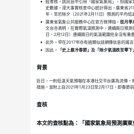
經查核，該訊息中引用「國家氣象局」，但國家
史數據，浸大事實核查中心統計得出，廣東省21市今
年，至於除夕（2021年2月11日）預測的平均低溫為
廣東省氣象公共服務中心在官方微博指，
從月季
文台亦表明，在實際氣溫預測中，連續兩日預測
日、2月12日）連續兩日的氣溫範圍完全沒有重
此外，早在2017年亦有過類似該網傳信息的謠言
因此，
「史上最冷春節」及「除夕氣溫跌至零下
背景
近日，一則低溫天氣預報在本港社交平台廣為流傳。
措施，並附上自2021年1月23日至2月17日，即春節
查核
本文的查核點為：「國家氣象局預測廣東