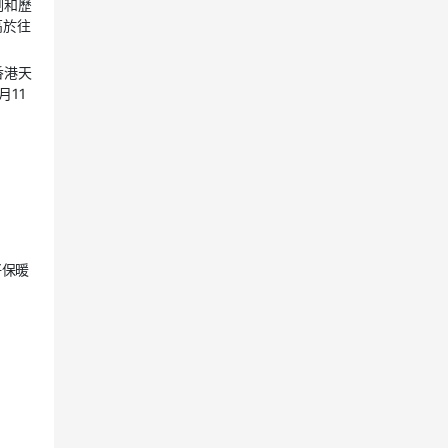
測和歷
高於往
香港天
11
好保暖