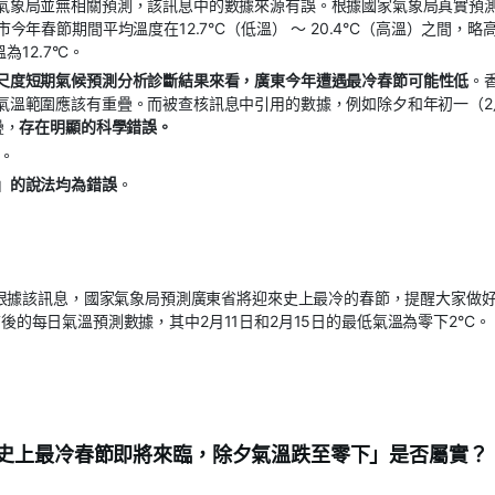
氣象局並無相關預測，該訊息中的數據來源有誤。根據國家氣象局真實預
年春節期間平均溫度在12.7°C（低溫） ～ 20.4°C（高溫）之間，略
12.7°C。
尺度短期氣候預測分析診斷結果來看，廣東今年遭遇最冷春節可能性低
。
氣溫範圍應該有重疊。而被查核訊息中引用的數據，例如除夕和年初一（2月
疊，
存在明顯的科學錯誤。
。
」的說法均為錯誤
。
根據該訊息，國家氣象局預測廣東省將迎來史上最冷的春節，提醒大家做
前後的每日氣溫預測數據，其中2月11日和2月15日的最低氣溫為零下2°C。
史上最冷春節即將來臨，除夕氣溫跌至零下」是否屬實？