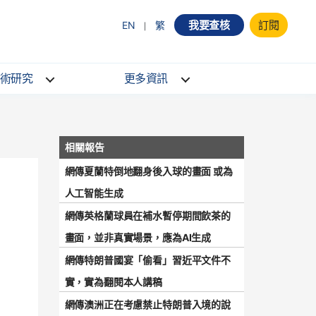
我要查核
訂閱
EN
繁
術研究
更多資訊
網傳夏蘭特倒地翻身後入球的畫面 或為
人工智能生成
網傳英格蘭球員在補水暫停期間飲茶的
畫面，並非真實場景，應為AI生成
網傳特朗普國宴「偷看」習近平文件不
實，實為翻閱本人講稿
網傳澳洲正在考慮禁止特朗普入境的說