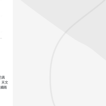
的真
，天文
連續兩