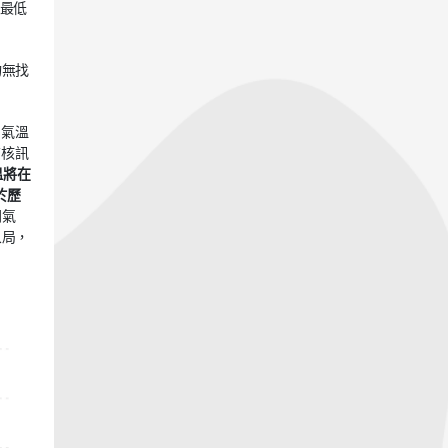
溫最低
均無找
的氣溫
查核訊
溫將在
於歷
間氣
象局，