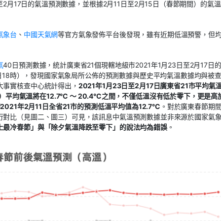
至2月17日的氣溫預測數據，並根據2月11日至2月15日（春節期間）的氣
氣象台
、
中國天氣網
等官方氣象發佈平台後發現，雖有近期低溫預警，但
氣
40日預測數據，統計廣東省21個現轄地級市2021年1月23日至2月17日
2日18時），發現國家氣象局所公佈的預測數據與歷史平均氣溫數據均與被
大事實核查中心統計得出，
2021年1月23日至2月17日廣東省21市平均氣
節期間）平均氣溫將在12.7°C ～ 20.4°C之間，不僅低溫沒有低於零下，更是高
即2021年2月11日全省21市的預測低溫平均值為12.7°C
。對於廣東春節期
行對比（見圖二、圖三）可見，該訊息中氣溫預測數據並非來源於國家氣
上最冷春節」與「除夕氣溫降跌至零下」的說法均為錯誤
。