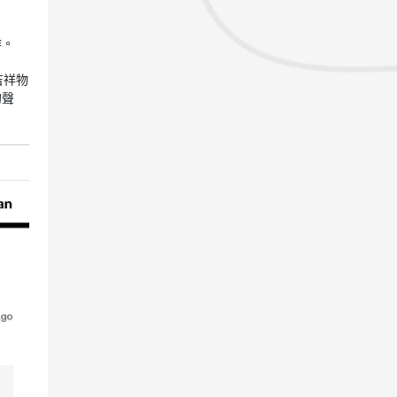
作。
吉祥物
的聲