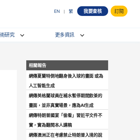
我要查核
訂閱
EN
繁
術研究
更多資訊
網傳夏蘭特倒地翻身後入球的畫面 或為
人工智能生成
網傳英格蘭球員在補水暫停期間飲茶的
畫面，並非真實場景，應為AI生成
網傳特朗普國宴「偷看」習近平文件不
實，實為翻閱本人講稿
網傳澳洲正在考慮禁止特朗普入境的說