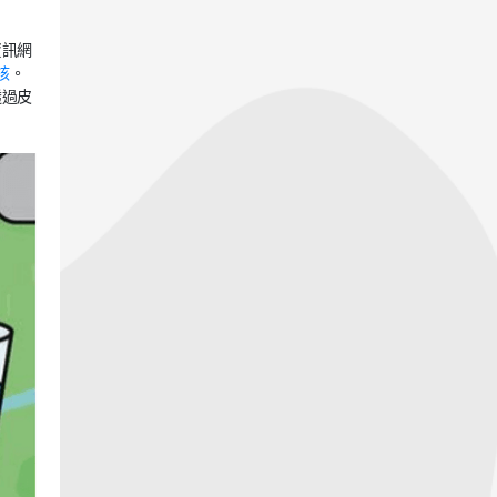
資訊網
核
。
透過皮