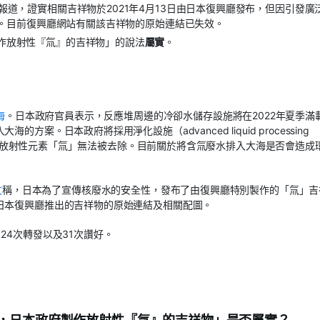
報道，證實相關吉祥物於2021年4月13日由日本復興廳發布，但因引發廣
撤下。目前復興廳網站有關該吉祥物的原始連結已失效。
作放射性『氚』的吉祥物」的說法
屬實
。
海
。日本政府官員表示，反應堆周邊的冷卻水儲存設施將在2022年夏季滿
。日本政府將採用淨化設施（advanced liquid processing
物質，但放射性元素「氚」無法被去除。目前關於將含氚廢水排入大海是否會造成
文
稱，日本為了宣傳核廢水的安全性，發布了由復興廳特別製作的「氚」吉
日本復興廳推出的吉祥物的原始連結及相關配圖。
24次轉發以及31次讚好。