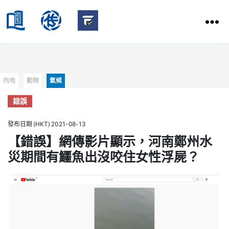
HKBU
School
HKBU
of
FactCheck
Communication
Service
Categories
內地
動物
氣候
錯誤
發布日期 (HKT) 2021-08-13
【錯誤】網傳影片顯示，河南鄭州水
災期間有鱷魚出沒咬住女性浮屍？