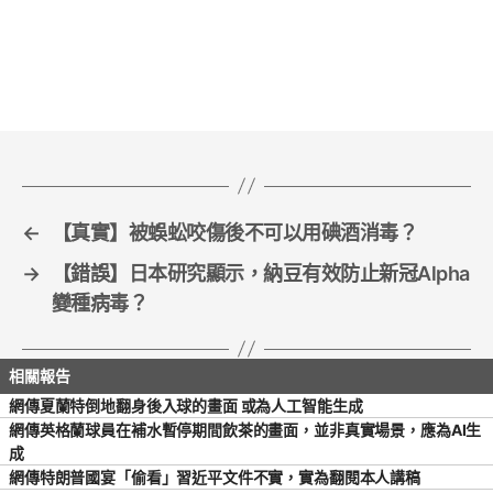
c
itt
ai
ar
e
er
l
e
b
o
o
k
←
【真實】被蜈蚣咬傷後不可以用碘酒消毒？
→
【錯誤】日本研究顯示，納豆有效防止新冠Alpha
變種病毒？
網傳夏蘭特倒地翻身後入球的畫面 或為人工智能生成
網傳英格蘭球員在補水暫停期間飲茶的畫面，並非真實場景，應為AI生
成
網傳特朗普國宴「偷看」習近平文件不實，實為翻閱本人講稿