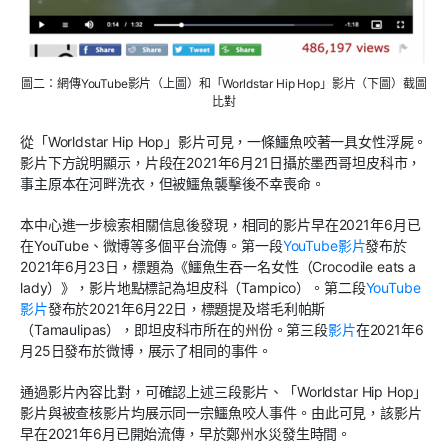
圖二：網傳YouTube影片（上圖）和「Worldstar Hip Hop」影片（下圖）截圖
比對
從「Worldstar Hip Hop」影片可見，一條鱷魚咬著一具女性浮屍。
影片下方說明顯示，片段在2021年6月21日攝於墨西哥坦皮科市，
事主原本在河畔洗衣，但被鱷魚襲擊後不幸喪命。
本中心進一步檢索相關信息後發現，相同的影片早在2021年6月已
在YouTube、微博等多個平台流傳。第一段
YouTube影片
發布於
2021年6月23日，標題為《鱷魚生吞一名女性（Crocodile eats a
lady）》，影片地點標記為坦皮科（Tampico）。第二段
YouTube
影片
發布於2021年6月22日，標題提及塔毛利帕斯
（Tamaulipas），即坦皮科市所在的州份。第三段
影片
在2021年6
月25日發布於微博，展示了相同的事件。
通過影片內容比對，可確認上述三段影片、「Worldstar Hip Hop」
影片與被查核影片均展示同一宗鱷魚咬人事件。由此可見，該影片
早在2021年6月已開始流傳，早於鄭州水災發生時間。