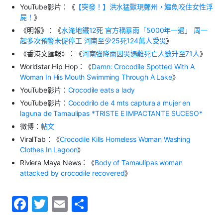
YouTube影片：《
【突發！】洪水猛獸現鄭州，鱷魚咬住女性浮
屍！
》
《明報》：《
水淹地鐵12死 官方稱暴雨「5000年一遇」 周一
起多次預警未促停工 河南至少25死124萬人受災
》
《香港文匯報》：《
河南強降雨因災遇難死亡人數升至71人
》
Worldstar Hip Hop：《
Damn: Crocodile Spotted With A
Woman In His Mouth Swimming Through A Lake
》
YouTube影片：
Crocodile eats a lady
YouTube影片：
Cocodrilo de 4 mts captura a mujer en
laguna de Tamaulipas *TRISTE E IMPACTANTE SUCESO*
微博：
帖文
ViralTab：《
Crocodile Kills Homeless Woman Washing
Clothes In Lagoon
》
Riviera Maya News：《
Body of Tamaulipas woman
attacked by crocodile recovered
》
F
T
E
S
a
w
m
h