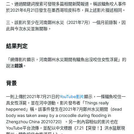
二、通過關鍵詞搜索可發現多篇相關新聞報道，稱該鱷魚咬人事件
於2021年6月21日發生在墨西哥坦皮科市，與上述影片描述相同。
三、該影片至少在河南鄭州水災（2021年7月）一個月前錄製，因
此與今次水災並無關聯。
結果判定
「網傳影片顯示，河南鄭州水災期間有鱷魚出沒咬住女性浮屍」的
說法
錯誤
。
背景
一則上傳於2021年7月21日的
YouTube影片
顯示，一條鱷魚咬住一
具女性浮屍，並在河中游動。影片發布者「Things really
happened」稱，該事件發生在2021年7月鄭州水災期間（dead
body was taken away by a crocodile during flooding in
Zhengzhou China 20210720）。另一則內容相似的影片也在
YouTube平台流傳，並配以中文標題《7.21【突發！】洪水猛獸現