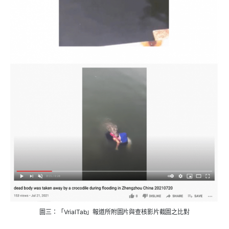
圖三：「VrialTab」報道所附圖片與查核影片截圖之比對