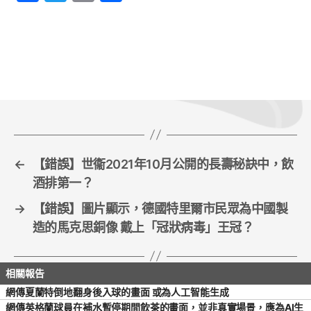
a
w
m
h
c
itt
ai
ar
e
er
l
e
b
o
o
k
←
【錯誤】世衞2021年10月公開的長壽秘訣中，飲
酒排第一？
→
【錯誤】圖片顯示，德國特里爾市民眾為中國製
造的馬克思銅像 戴上「冠狀病毒」王冠？
網傳夏蘭特倒地翻身後入球的畫面 或為人工智能生成
網傳英格蘭球員在補水暫停期間飲茶的畫面，並非真實場景，應為AI生