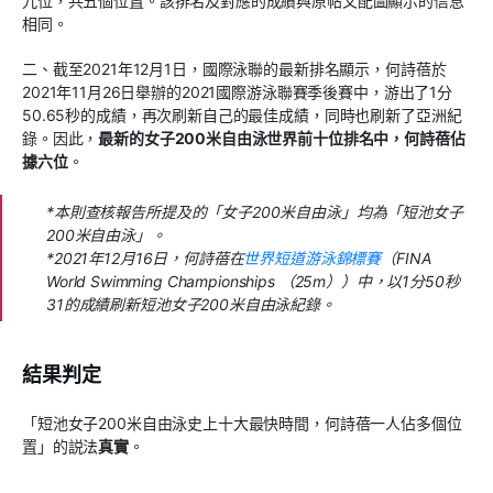
九位，共五個位置。該排名及對應的成績與原帖文配圖顯示的信息
相同。
二、截至2021年12月1日，國際泳聯的最新排名顯示，何詩蓓於
2021年11月26日舉辦的2021國際游泳聯賽季後賽中，游出了1分
50.65秒的成績，再次刷新自己的最佳成績，同時也刷新了亞洲紀
錄。因此，
最新的女子200米自由泳世界前十位排名中，何詩蓓佔
據六位
。
*本則查核報告所提及的「女子200米自由泳」均為「短池女子
200米自由泳」。
*2021年12月16日，何詩蓓在
世界短道游泳錦標賽
（FINA
World Swimming Championships （25m））中，以1分50秒
31的成績刷新短池女子200米自由泳紀錄。
結果判定
「短池女子200米自由泳史上十大最快時間，何詩蓓一人佔多個位
置」的説法
真實
。