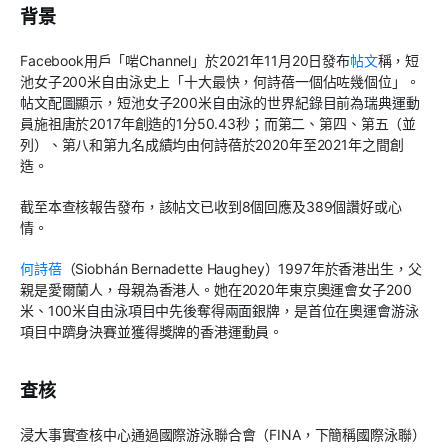
背景
Facebook用戶「啱Channel」於2021年11月20日發布
帖文
稱，短
池女子200米自由泳史上「十大最快，何詩蓓一個佔咗幾個位」。
帖文配圖顯示，短池女子200米自由泳的世界紀錄目前為瑞典運動
員施祖唐於2017年創造的1分50.43秒；而第二、第四、第五（並
列）、第八和第九名成績均由何詩蓓於2020年至2021年之間創
造。
截至本查核報告發布，該帖文已收到8個回應及389個讚好或心
情。
何詩蓓
（Siobhán Bernadette Haughey）1997年於香港出生，父
親是愛爾蘭人，母親為香港人。她在2020年東京奧運會女子200
米、100米自由泳項目中先後奪得兩面銀牌，是首位在奧運會游泳
項目中躋身決賽並獲得獎牌的香港運動員。
查核
浸大事實查核中心通過國際游泳聯合會（FINA，下簡稱國際泳聯）