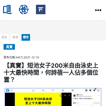
HKBU
School
HKBU
of
FactCheck
Communication
Service
Categories
游泳
香港
體育
真實
發布日期 (HKT) 2021-12-10
【真實】短池女子200米自由泳史上
十大最快時間，何詩蓓一人佔多個位
置？