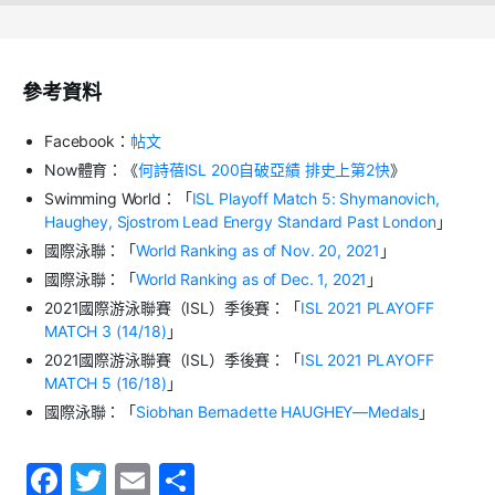
參考資料
Facebook：
帖文
Now體育：《
何詩蓓ISL 200自破亞績 排史上第2快
》
Swimming World：「
ISL Playoff Match 5: Shymanovich,
Haughey, Sjostrom Lead Energy Standard Past London
」
國際泳聯：「
World Ranking as of Nov. 20, 2021
」
國際泳聯：「
World Ranking as of Dec. 1, 2021
」
2021國際游泳聯賽（ISL）季後賽：「
ISL 2021 PLAYOFF
MATCH 3 (14/18)
」
2021國際游泳聯賽（ISL）季後賽：「
ISL 2021 PLAYOFF
MATCH 5 (16/18)
」
國際泳聯：「
Siobhan Bernadette HAUGHEY—Medals
」
F
T
E
S