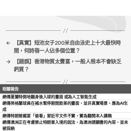
b
o
o
k
←
【真實】短池女子200米自由泳史上十大最快時
間，何詩蓓一人佔多個位置？
→
【錯誤】香港物質太豐富，一般人根本不會缺乏
鈣質？
網傳夏蘭特倒地翻身後入球的畫面 或為人工智能生成
網傳英格蘭球員在補水暫停期間飲茶的畫面，並非真實場景，應為AI生
成
網傳特朗普國宴「偷看」習近平文件不實，實為翻閱本人講稿
網傳澳洲正在考慮禁止特朗普入境的說法，為澳洲請願書的內容，並未
被採納