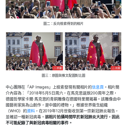
圖二：反向檢索得到的相片
圖三：原圖與推文配圖對比圖
中心團隊在「AP Images」上檢索發現有關相片的
信息頁
。相片簡
介內容為：「2018年5月5日周六，在馬克思誕辰200周年之際，
德國哲學家卡爾·馬克思的青銅雕像在德國特里爾揭幕。該雕像由中
國藝術家吳為山創作，是中國的禮物。」根據世界衞生組織
（WHO）的
資料
，在2019年12月世衞收到第一宗新冠肺炎報告，
並確認一種新冠病毒。
該相片拍攝時間早於新冠肺炎大流行，因此
不可能紀錄了與新冠病毒相關的事件。