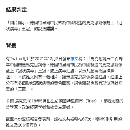
結果判定
「圖片顯示，德國特里爾市民眾為中國製造的馬克思銅像戴上『冠
狀病毒』王冠」的說法
錯誤
。
背景
有Twitter用戶於2021年12月2日發布
推文
稱：「馬克思誕辰二百周
年中國贈送馬克思銅像。德國特里爾市民為中國製造的馬克思銅像
戴上『冠狀病毒』王冠，披上病毒紅旗，以示共產黨為瘟神鼻
祖！」。該推文附有一張相片，顯示馬克思銅像身披紅旗，紅旗上
分布有多個形似冠狀病毒的黃色圖案，銅像頭部也戴有形似冠狀病
毒的「王冠」。
卡爾‧馬克思1818年5月出生於德國特里爾市（Trier），是猶太裔的
哲學家、政治經濟學者和社會主義者。
截至本份查核報告發表前，該推文共被轉推67次，獲得9則引用的
推文及206個喜歡。