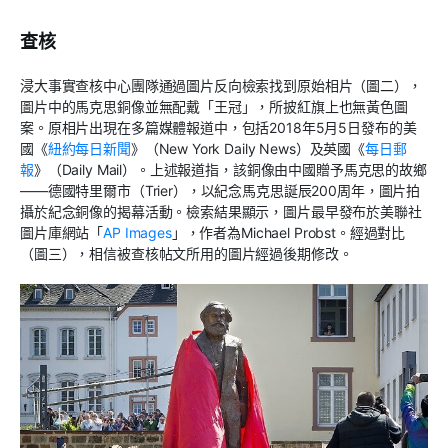
查核
浸大事實查核中心團隊通過圖片反向檢索找到原始相片（圖二），
圖片中的馬克思銅像並無配戴「王冠」，所披紅旗上也無黃色圖
案。原相片出現在多篇媒體報道中，包括2018年5月5日發布的美
國《
紐約每日新聞
》（New York Daily News）及英國《
每日郵
報
》（Daily Mail）。上述報道指，該銅像由中國贈予馬克思的故鄉
——德國特里爾市（Trier），以紀念馬克思誕辰200周年，圖片拍
攝於紀念銅像的揭幕活動。檢索結果顯示，圖片最早發布於美聯社
圖片庫網站「
AP Images
」，作者為Michael Probst。經過對比
（圖三），相信被查核帖文所用的圖片經過後期修改。