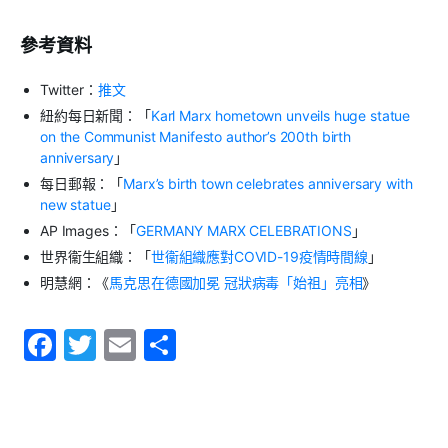
參考資料
Twitter：
推文
紐約每日新聞：「
Karl Marx hometown unveils huge statue
on the Communist Manifesto author’s 200th birth
anniversary
」
每日郵報：「
Marx’s birth town celebrates anniversary with
new statue
」
AP Images：「
GERMANY MARX CELEBRATIONS
」
世界衞生組織：「
世衞組織應對COVID-19疫情時間線
」
明慧網：《
馬克思在德國加冕 冠狀病毒「始祖」亮相
》
F
T
E
S
a
w
m
h
c
itt
ai
ar
e
er
l
e