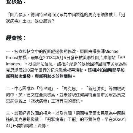
查核點：
「圖片顯示，德國特里爾市民眾為中國製造的馬克思銅像戴上『冠
狀病毒』王冠」是否屬實？
經查核：
一、被查核帖文中的配圖經過後期修改。原圖由攝影師Michael
Probst拍攝，最早在2018年5月5日發布於美聯社圖片庫網站「AP
Images」。根據網站信息，該相片紀錄的是德國特里爾市民眾為馬
克思誕辰200周年舉行的紀念雕像揭幕活動。
該相片拍攝時間早於
新冠肺炎爆發，與新冠肺炎並無關聯。
二、中心團隊以「特里爾」、「馬克思」、「新冠肺炎」等關鍵詞
的中、英、德文在全網檢索，並未發現任何與特里爾市民眾為馬克
思銅像戴上「冠狀病毒」王冠有關的資訊。
三、該張經過改圖的相片，以及有關「德國特里爾市民眾為中國製
造的馬克思銅像戴上『冠狀病毒』王冠」的不實信息，早在2020年
4月已開始網絡上流傳。