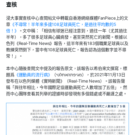
查核
浸大事實查核中心查閱帖文中轉載自香港網絡媒體FanPiece上的文
章
《不尋常！半年來多達108足球員死亡，是過往平均數的5
倍！》
。文中稱：「相信有球迷已經注意到，過往一年（尤其過往
半年），多了很多足球員心臟病發，甚至突然死亡的新聞。根據以
色列《Real-Time News》報告，這半年來有183個職業足球員以及
教練突然倒下，當中有108足球員死亡，報告認為這個數字並不尋
常！」。
本中心隨後查閱文中提及的報告原文，該報告以希伯來文撰寫，標
題爲
《運動員的流行病》
（מגיפתהאתלטי），於2021年11月13日
發布在以色列媒體《實時新聞》（Real-Time News）。該報告聲
稱「與往年相比，今年國際足協運動員死亡人數增加了五倍」，然
而中心團隊查看其列舉的證據時卻發現有多個錯處或不嚴謹之處。