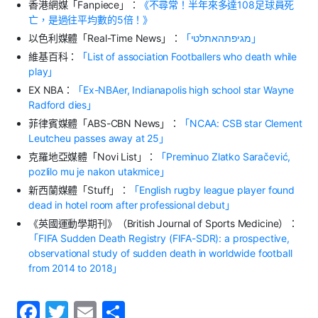
香港網媒「Fanpiece」：
《不尋常！半年來多達108足球員死
亡，是過往平均數的5倍！》
以色利媒體「Real-Time News」：
「
מגיפתהאתלטי
」
維基百科：
「List of association Footballers who death while
play」
EX NBA：
「Ex-NBAer, Indianapolis high school star Wayne
Radford dies」
菲律賓媒體「ABS-CBN News」：
「NCAA: CSB star Clement
Leutcheu passes away at 25」
克羅地亞媒體「Novi List」：
「Preminuo Zlatko Saračević,
pozlilo mu je nakon utakmice」
新西蘭媒體「Stuff」：
「English rugby league player found
dead in hotel room after professional debut」
《英國運動學期刊》（British Journal of Sports Medicine）：
「FIFA Sudden Death Registry (FIFA-SDR): a prospective,
observational study of sudden death in worldwide football
from 2014 to 2018」
F
T
E
S