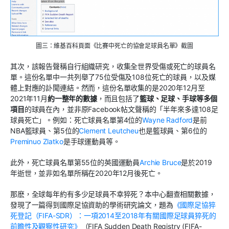
圖三：維基百科頁面《比賽中死亡的協會足球員名單》截圖
其次，該報告聲稱自行組織研究，收集全世界受傷或死亡的球員名
單。這份名單中一共列舉了75位受傷及108位死亡的球員，以及媒
體上對應的訃聞連結。然而，這份名單收集的是2020年12月至
2021年11月
約一整年的數據
，而且包括了
籃球、足球、手球等多個
項目
的球員在內，並非原Facebook帖文聲稱的「半年來多達108足
球員死亡」。例如：死亡球員名單第4位的
Wayne Radford
是前
NBA籃球員、第5位的
Clement Leutcheu
也是籃球員、第6位的
Preminuo Zlatko
是手球運動員等。
此外，死亡球員名單第55位的英國運動員
Archie Bruce
是於2019
年逝世，並非如名單所稱在2020年12月後死亡。
那麽，全球每年約有多少足球員不幸猝死？本中心翻查相關數據，
發現了一篇得到國際足協資助的學術研究論文，題為
《國際足協猝
死登記（FIFA-SDR）：一項2014至2018年有關國際足球員猝死的
前瞻性及觀察性研究》
（FIFA Sudden Death Registry (FIFA-