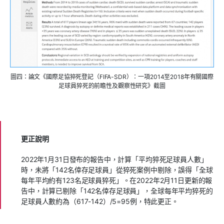
圖四：論文《國際足協猝死登記（FIFA-SDR）：一項2014至2018年有關國際
足球員猝死的前瞻性及觀察性研究》截圖
更正說明
2022年1月31日發布的報告中，計算「平均猝死足球員人數」
時，未將「142名倖存足球員」從猝死案例中剔除，誤得「全球
每年平均約有123名足球員猝死」。在2022年2月11日更新的報
告中，計算已剔除「142名倖存足球員」，全球每年平均猝死的
足球員人數約為（617-142）/5=95例，特此更正。