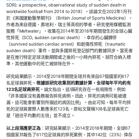
SDR): a prospective, observational study of sudden death in
worldwide football from 2014 to 2018）。該論文在2022年1月刊
於《英國運動醫學期刊》（British Journal of Sports Medicine），
作者為來自德國、奧地利、瑞士等高校的學者。研究使用媒體監測
服務「Meltwater」，收集在2014年至2018年期間發生的全球心臟
性猝死（SCD, sudden cardiac death）、幸存的心臟驟停
（survived sudden cardiac arrest）和創傷性猝死（traumatic
sudden death）事件，並與多國猝死登記部門的數據同步。當死者
是在進行特定足球活動期間或之後的一小時內猝死，就符合納入標
準，其他運動中的死亡被排除在外。
研究結果顯示，2014至2018年期間全球共有來自67個國家的617
名足球員猝死。
根據該研究收集到的數據計算，全球每年平均約有
123名足球員猝死
。論文指出，這項研究存在一些局限性，例如
「許多國家沒有義務報告猝死病例。因此，猝死的病例可能被遺
漏，這可能會影響到所描述的病因比例」。由此可知，每年平均猝
死的足球員實際人數應多於123名。原帖文聲稱108名足球員死亡
是「過往平均數的五倍」並不成立。
以上段落應更正為
：研究結果顯示，2014至2018年期間，全球67
個國家共報告了617位足球員的猝死案例，其中142位（23%）倖存