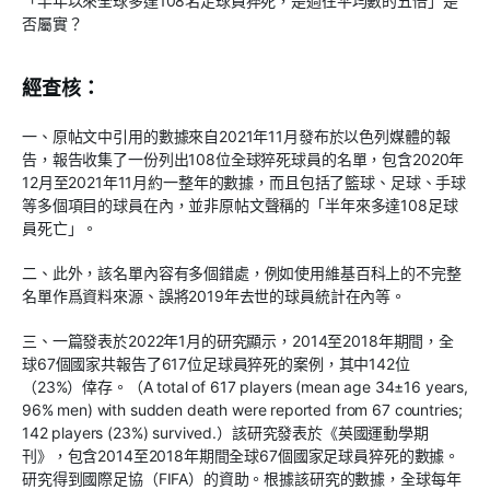
「半年以來全球多達108名足球員猝死，是過往平均數的五倍」是
否屬實？
經查核：
一、原帖文中引用的數據來自2021年11月發布於以色列媒體的報
告，報告收集了一份列出108位全球猝死球員的名單，包含2020年
12月至2021年11月約一整年的數據，而且包括了籃球、足球、手球
等多個項目的球員在內，並非原帖文聲稱的「半年來多達108足球
員死亡」。
二、此外，該名單內容有多個錯處，例如使用維基百科上的不完整
名單作爲資料來源、誤將2019年去世的球員統計在內等。
三、一篇發表於2022年1月的研究顯示，2014至2018年期間，全
球67個國家共報告了617位足球員猝死的案例，其中142位
（23%）倖存。（A total of 617 players (mean age 34±16 years,
96% men) with sudden death were reported from 67 countries;
142 players (23%) survived.）該研究發表於《英國運動學期
刊》，包含2014至2018年期間全球67個國家足球員猝死的數據。
研究得到國際足協（FIFA）的資助。根據該研究的數據，全球每年