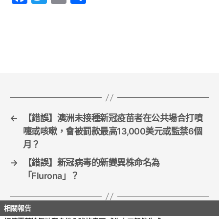
a
w
m
h
c
itt
ai
ar
e
er
l
e
b
o
o
k
←
【錯誤】澳洲未接種新冠疫苗者在公共場合打噴
嚏或咳嗽，會被罰款最高13,000美元或監禁6個
月？
→
【錯誤】新冠病毒的新變異株命名為
「Flurona」？