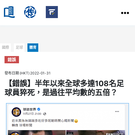
HKBU
School
HKBU
of
FactCheck
Communication
Service
Categories
國際
足球
體育
錯誤
發布日期 (HKT) 2022-01-31
【錯誤】半年以來全球多達108名足
球員猝死，是過往平均數的五倍？