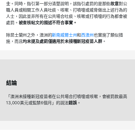
士
。同時，指引第一部分清楚說明，該指引處罰的是那些
故意
對公
職人員或相關工作人員吐痰、咳嗽、打噴嚏或威脅做出上述行為的
人士，因此並非所有在公共場合吐痰、咳嗽或打噴嚏的行為都會被
處罰。
被查核帖文的描述不符合事實。
除昆士蘭州之外，澳洲的
新南威爾士州
和
西澳州
也實施了類似措
施，而且
均未提及處罰僅適用於未接種新冠疫苗人群
。
結論
「澳洲未接種新冠疫苗者在公共場合打噴嚏或咳嗽，會被罰款最高
13,000美元或監禁6個月」的說法
錯誤
。