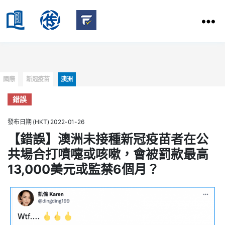
HKBU
School
HKBU
of
FactCheck
Communication
Service
Categories
國際
新冠疫苗
澳洲
錯誤
發布日期 (HKT) 2022-01-26
【錯誤】澳洲未接種新冠疫苗者在公
共場合打噴嚏或咳嗽，會被罰款最高
13,000美元或監禁6個月？