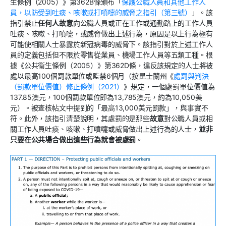
生條例（2005）》第362B條頒布「
保護公職人員和其他工作人
員，以防受到吐痰、咳嗽或打噴嚏的威脅之指引（第三號）
」。該
指引禁止
任何人故意
向公職人員或正在工作或通勤路上的工作人員
吐痰、咳嗽、打噴嚏，或威脅做出上述行為，原因是以上行為極有
可能使相關人士暴露於新冠病毒的威脅下。該指引對於上述工作人
員的定義包括但不限於零售從業員、機場工作人員等五類工種。根
據《公共衞生條例（2005）》第362D條，違反該規定的人士將被
處以最高100個罰款單位或監禁6個月（按昆士蘭州《
處罰與判決
（罰款單位價值）修正條例（2021）
》規定，一個處罰單位價值為
137.85澳元，100個罰款單位即為13,785澳元，約為10,050美
元）。被查核帖文中提到的「最高13,000美元罰款」，與事實不
符。此外，該指引清楚說明，其處罰的是那些
故意
對公職人員或相
關工作人員吐痰、咳嗽、打噴嚏或威脅做出上述行為的人士，
並非
只要在公共場合做出這些行為就會被處罰
。