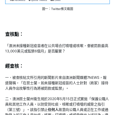
圖一：Twitter推文截圖
查核點：
「澳洲未接種新冠疫苗者在公共場合打噴嚏或咳嗽，會被罰款最高
13,000美元或監禁6個月」是否屬實？
經查核：
一、被查核帖文所引用的新聞影片來自澳洲新聞媒體7NEWS，報
道聲稱，「在昆士蘭，如未接種新冠疫苗的人士針對（商家）接待
人員作出攻擊性行為將被罰款或監禁」。
二、澳洲昆士蘭州衞生局於2020年5月15日正式實施「保護公職人
員和其他工作人員，以防受到吐痰、咳嗽或打噴嚏的威脅之指引
（第三號）」。該指引禁止
任何人
故意向公職人員或正在工作或通
勤路上的工作人員吐痰、咳嗽、打噴嚏，或威脅做出上述行為，違