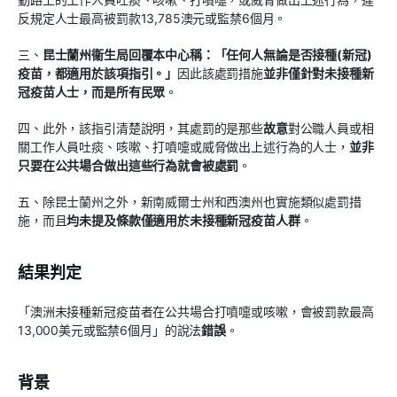
反規定人士最高被罰款13,785澳元或監禁6個月。
三、
昆士蘭州衞生局回覆本中心稱：「任何人無論是否接種(新冠)
疫苗，都適用於該項指引。」
因此該處罰措施
並非僅針對未接種新
冠疫苗人士，而是所有民眾
。
四、此外，該指引清楚說明，其處罰的是那些
故意
對公職人員或相
關工作人員吐痰、咳嗽、打噴嚏或威脅做出上述行為的人士，
並非
只要在公共場合做出這些行為就會被處罰
。
五、除昆士蘭州之外，新南威爾士州和西澳州也實施類似處罰措
施，而且
均未提及條款僅適用於未接種新冠疫苗人群
。
結果判定
「澳洲未接種新冠疫苗者在公共場合打噴嚏或咳嗽，會被罰款最高
13,000美元或監禁6個月」的說法
錯誤
。
背景