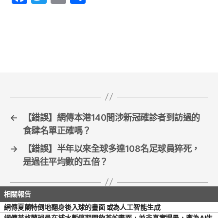
a
w
m
h
c
itt
ai
ar
e
er
l
e
b
o
o
k
←
【錯誤】網傳本港140間涉新冠確診者到訪過的
食肆名單正確嗎？
→
【錯誤】半年以來全球多達108名足球員猝死，
是過往平均數的五倍？
網傳夏蘭特倒地翻身後入球的畫面 或為人工智能生成
網傳英格蘭球員在補水暫停期間飲茶的畫面，並非真實場景，應為AI生