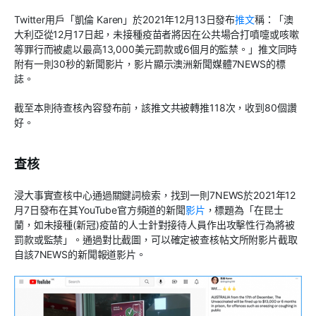
Twitter用戶「凱倫 Karen」於2021年12月13日發布
推文
稱：「澳
大利亞從12月17日起，未接種疫苗者將因在公共場合打噴嚏或咳嗽
等罪行而被處以最高13,000美元罰款或6個月的監禁。」推文同時
附有一則30秒的新聞影片，影片顯示澳洲新聞媒體7NEWS的標
誌。
截至本則待查核內容發布前，該推文共被轉推118次，收到80個讚
好。
查核
浸大事實查核中心通過關鍵詞檢索，找到一則7NEWS於2021年12
月7日發布在其YouTube官方頻道的新聞
影片
，標題為「在昆士
蘭，如未接種(新冠)疫苗的人士針對接待人員作出攻擊性行為將被
罰款或監禁」。通過對比截圖，可以確定被查核帖文所附影片截取
自該7NEWS的新聞報道影片。