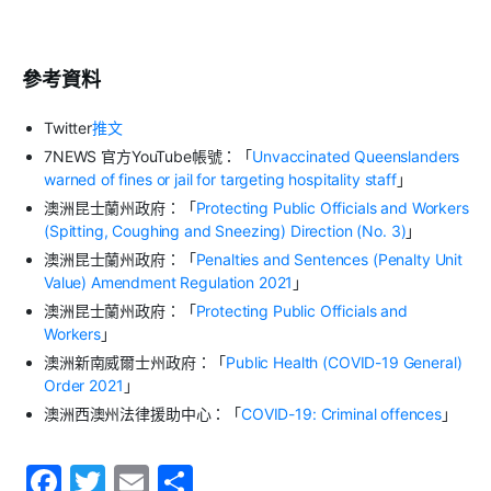
參考資料
Twitter
推文
7NEWS 官方YouTube帳號：「
Unvaccinated Queenslanders
warned of fines or jail for targeting hospitality staff
」
澳洲昆士蘭州政府：「
Protecting Public Officials and Workers
(Spitting, Coughing and Sneezing) Direction (No. 3)
」
澳洲昆士蘭州政府：「
Penalties and Sentences (Penalty Unit
Value) Amendment Regulation 2021
」
澳洲昆士蘭州政府：「
Protecting Public Officials and
Workers
」
澳洲新南威爾士州政府：「
Public Health (COVID-19 General)
Order 2021
」
澳洲西澳州法律援助中心：「
COVID-19: Criminal offences
」
F
T
E
S