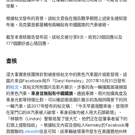
攻擊。
根據帖文發布的背景，該帖文意指在俄烏戰爭期間上述安全通知發
布後，烏克蘭首都基輔有兩輛貼有中國國旗的汽車被砸。
截至本查核報告發布前，該帖文被分享9次，收到23個回應以及
177個讚好或心情回應。
查核
浸大事實查核團隊針對被查核帖文中的黑色汽車圖片檢索發現，該
圖片來自Facebook用戶「Daryl Kemsley」2017年10月31日發布
的
帖文
。其帖文所附圖片及影片顯示，涉事的為一輛擋風玻璃損毀
的黑色汽車，
車身並無貼有中國國旗
。通過車牌、照片拍攝角度及
車身光影等特徵比對，可以確認兩張圖片展示的為相同場景下的同
一輛汽車。該2017年發布的帖文稱：「今天早晨我醒來後，發現停
在家門口的i8汽車被人破壞。車身前後均被人用大石頭砸壞」、
「林頓市（Lindon）警察局幫了很大忙，他們正在從肇事者留下的
石頭上提取指紋」。根據帖文內容及發帖人Kemsley於Facebook專
頁關聯的
LinkedIn
信息可知，該車輛破壞事件發生在美國猶他州林