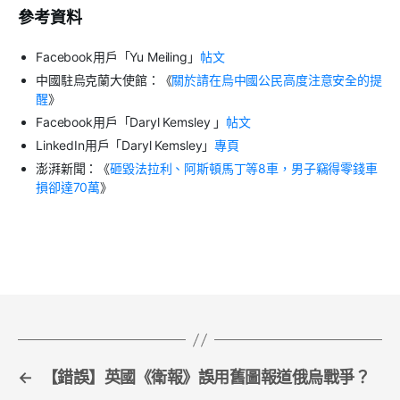
參考資料
Facebook用戶「Yu Meiling」
帖文
中國駐烏克蘭大使館：《
關於請在烏中國公民高度注意安全的提
醒
》
Facebook用戶「Daryl Kemsley 」
帖文
LinkedIn用戶「Daryl Kemsley」
專頁
澎湃新聞：《
砸毀法拉利、阿斯頓馬丁等8車，男子竊得零錢車
損卻達70萬
》
←
【錯誤】英國《衛報》誤用舊圖報道俄烏戰爭？