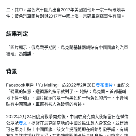
二、其中，黑色汽車圖片出自2017年美國猶他州一宗車輛破壞事
件；黃色汽車圖片則與2017年中國上海一宗砸車盜竊事件有關。
結果判定
「圖片顯示，俄烏戰爭期間，烏克蘭基輔兩輛貼有中國國旗的汽車
被砸」為
錯誤
。
背景
Facebook用戶「Yu Meiling」於2022年2月28日
發布圖片
，並配文
「聽黨的旨意，遵循黨的指示就對了 ～ 地點：烏克蘭 – 首都基輔
地下停車場」。圖片顯示的是一輛黑色和一輛黃色的汽車，車身均
貼有中國國旗，車窗有被人為破壞的痕跡。
2022年2月24日俄烏戰爭開始後，中國駐烏克蘭大使館當日在微信
公眾號
發文
，提醒在烏克蘭當地的中國公民注意人身安全，並建議
可在車身上貼上中國國旗。該安全提醒隨即在網絡引發爭議，有網
友認為該建議非常不妥，在複雜的戰地環境亮明身份，可能會引致