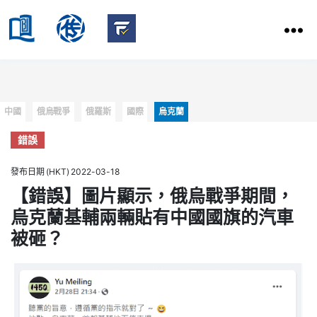
HKBU
School
HKBU
of
FactCheck
Communication
Service
Categories
中國
俄烏戰爭
俄羅斯
國際
烏克蘭
錯誤
發布日期 (HKT) 2022-03-18
【錯誤】圖片顯示，俄烏戰爭期間，
烏克蘭基輔兩輛貼有中國國旗的汽車
被砸？