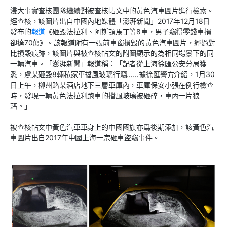
浸大事實查核團隊繼續對被查核帖文中的黃色汽車圖片進行檢索。
經查核，該圖片出自中國內地媒體「澎湃新聞」2017年12月18日
發布的
報道
《砸毀法拉利、阿斯頓馬丁等8車，男子竊得零錢車損
卻達70萬》。該報道附有一張前車窗損毀的黃色汽車圖片，經過對
比損毀痕跡，該圖片與被查核帖文的附圖顯示的為相同場景下的同
一輛汽車。「澎湃新聞」報道稱：「記者從上海徐匯公安分局獲
悉，盧某砸毀8輛私家車擋風玻璃行竊……據徐匯警方介紹，1月30
日上午，柳州路某酒店地下三層車庫內，車庫保安小張在例行檢查
時，發現一輛黃色法拉利跑車的擋風玻璃被砸碎，車內一片狼
藉。」
被查核帖文中黃色汽車車身上的中國國旗亦爲後期添加，該黃色汽
車圖片出自2017年中國上海一宗砸車盜竊事件。