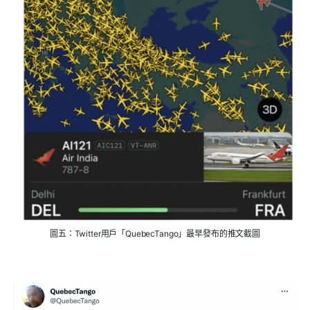
圖五：Twitter用戶「QuebecTango」最早發布的推文截圖