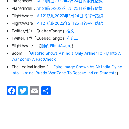
Planefinder：
AI121航班2022年2月24日的飛行路線
Planefinder：
AI121航班2022年2月25日的飛行路線
FlightAware：
AI121航班2022年2月24日的飛行路線
FlightAware：
AI121航班2022年2月25日的飛行路線
Twitter用戶「QuebecTango」
推文一
Twitter用戶「QuebecTango」
推文二
FlightAware：《
關於 FlightAware
》
Boom：「
Graphic Shows Air India Only Airliner To Fly Into A
War Zone? A FactCheck
」
The Logical Indian：「
Fake Image Shown As Air India Flying
Into Ukraine-Russia War Zone To Rescue Indian Students
」
F
T
E
S
a
w
m
h
c
itt
ai
ar
e
er
l
e
b