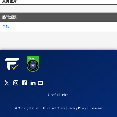
真實圖片
熱門話題
查核
Useful Links
© Copyright 2026 - HKBU Fact Check |
Privacy Policy
|
Disclaimer