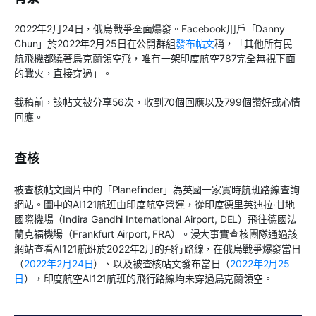
2022年2月24日，俄烏戰爭全面爆發。Facebook用戶「Danny
Chun」於2022年2月25日在公開群組
發布帖文
稱，「其他所有民
航飛機都繞著烏克蘭領空飛，唯有一架印度航空787完全無視下面
的戰火，直接穿過」。
截稿前，該帖文被分享56次，收到70個回應以及799個讚好或心情
回應。
查核
被查核帖文圖片中的「Planefinder」為英國一家實時航班路線查詢
網站。圖中的AI121航班由印度航空營運，從印度德里英迪拉·甘地
國際機場（Indira Gandhi International Airport, DEL）飛往德國法
蘭克福機場（Frankfurt Airport, FRA）。浸大事實查核團隊通過該
網站查看AI121航班於2022年2月的飛行路線，在俄烏戰爭爆發當日
（
2022年2月24日
）、以及被查核帖文發布當日（
2022年2月25
日
），印度航空AI121航班的飛行路線均未穿過烏克蘭領空。