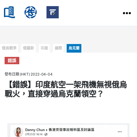
HKBU
School
HKBU
of
FactCheck
Communication
Service
Categories
俄烏戰爭
俄羅斯
印度
國際
烏克蘭
錯誤
發布日期 (HKT) 2022-04-04
【錯誤】印度航空一架飛機無視俄烏
戰火，直接穿過烏克蘭領空？