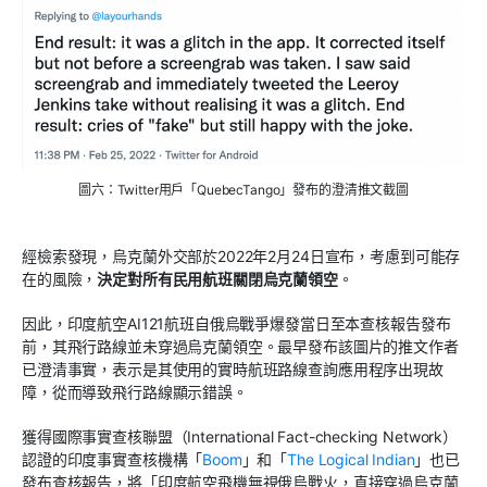
圖六：Twitter用戶「QuebecTango」發布的澄清推文截圖
經檢索發現，烏克蘭外交部於2022年2月24日宣布，考慮到可能存
在的風險，
決定對所有民用航班關閉烏克蘭領空
。
因此，印度航空AI121航班自俄烏戰爭爆發當日至本查核報告發布
前，其飛行路線並未穿過烏克蘭領空。最早發布該圖片的推文作者
已澄清事實，表示是其使用的實時航班路線查詢應用程序出現故
障，從而導致飛行路線顯示錯誤。
獲得國際事實查核聯盟（International Fact-checking Network）
認證的印度事實查核機構「
Boom
」和「
The Logical Indian
」也已
發布查核報告，將「印度航空飛機無視俄烏戰火，直接穿過烏克蘭