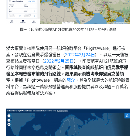
圖三：印度航空編號AI121號航班2022年2月25日的飛行路線
浸大事實查核團隊使用另一航班追蹤平台「FlightAware」進行檢
索，發現在俄烏戰爭爆發當日（
2022年2月24日
）、以及一天後被
查核帖文發布當日（
2022年2月25日
），印度航空AI121航班的飛
行路線同樣未穿過烏克蘭領空。
團隊其後查詢該航班自俄烏戰爭爆
發至本報告發布前的飛行路線，結果顯示飛機均未穿過烏克蘭領
空
。根據「FlightAware」網站的
簡介
，其為全球最大的航班追蹤資
料平台，為超過一萬家飛機營運商和服務提供者以及超過三百萬名
乘客提供服務及解決方案。