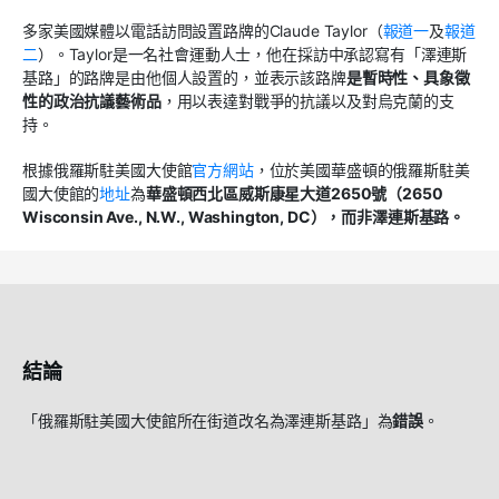
多家美國媒體以電話訪問設置路牌的Claude Taylor（
報道一
及
報道
二
）。Taylor是一名社會運動人士，他在採訪中承認寫有「澤連斯
基路」的路牌是由他個人設置的，並表示該路牌
是暫時性、具象徵
性的政治抗議藝術品
，用以表達對戰爭的抗議以及對烏克蘭的支
持。
根據俄羅斯駐美國大使館
官方網站
，位於美國華盛頓的俄羅斯駐美
國大使館的
地址
為
華盛頓西北區威斯康星大道2650號（2650
Wisconsin Ave., N.W., Washington, DC），而非澤連斯基路。
結論
「俄羅斯駐美國大使館所在街道改名為澤連斯基路」為
錯誤
。