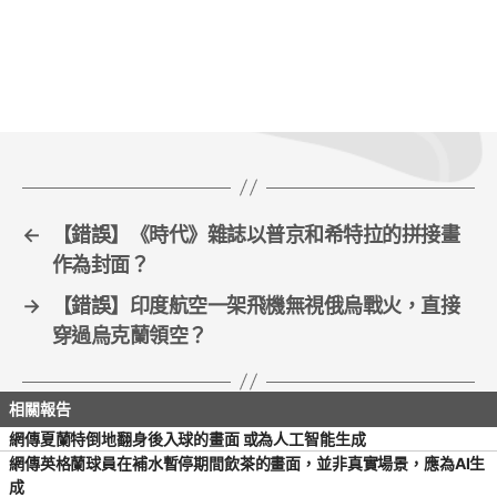
c
itt
ai
ar
e
er
l
e
b
o
o
k
←
【錯誤】《時代》雜誌以普京和希特拉的拼接畫
作為封面？
→
【錯誤】印度航空一架飛機無視俄烏戰火，直接
穿過烏克蘭領空？
網傳夏蘭特倒地翻身後入球的畫面 或為人工智能生成
網傳英格蘭球員在補水暫停期間飲茶的畫面，並非真實場景，應為AI生
成