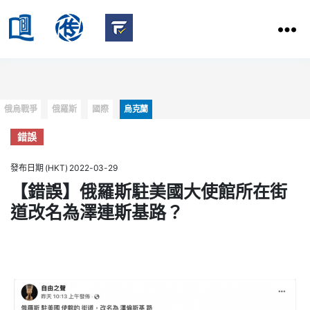
HKBU
School
HKBU
of
FactCheck
Communication
Service
Categories
俄烏戰爭
俄羅斯
國際
烏克蘭
錯誤
發布日期 (HKT) 2022-03-29
【錯誤】俄羅斯駐美國大使館所在街
道改名為澤連斯基路？