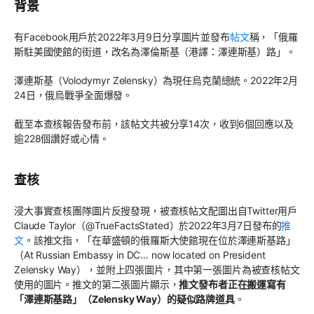
背景
有Facebook用戶於2022年3月9日分享圖片並發布
帖文
稱，「俄羅
斯駐美國使館的街道，改名為澤倫斯基（港譯：澤連斯基）路」。
澤連斯基（Volodymyr Zelensky）為現任烏克蘭總統。2022年2月
24日，俄烏戰爭全面爆發。
截至本查核報告發布前，該帖文共被分享14次，收到6個回應以及
逾228個讚好或心情。
查核
浸大事實查核團隊圖片反搜發現，被查核帖文配圖出自Twitter用戶
Claude Taylor（@TrueFactsStated）於2022年3月7日發布的
推
文
。該推文指，「在華盛頓的俄羅斯大使館現在位於澤連斯基路」
（At Russian Embassy in DC… now located on President
Zelensky Way），並附上四張圖片，其中第一張圖片為被查核帖文
使用的圖片。推文的第二張圖片顯示，
推文發布者正在搬運寫有
「澤連斯基路」（Zelensky Way）的疑似路牌道具
。