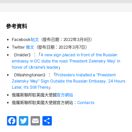
參考資料
Facebook
帖文
（發布日期：2022年3月9日）
Twitter
推文
（發布日期：2022年3月7日）
《Insider》：「
A new sign placed in front of the Russian
embassy in DC dubs the road ‘President Zelensky Way’ in
honor of Ukraine’s leader
」
《Washingtonian》：「
Protesters Installed a “President
Zelensky Way” Sign Outside the Russian Embassy. 24 Hours
Later, It’s Still There
」
俄羅斯聯邦駐美國大使館
官方網站
俄羅斯聯邦駐美國大使館官方網站：
Contacts
F
T
E
S
a
w
m
h