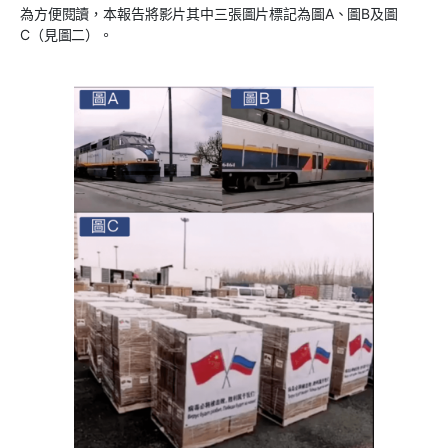
為方便閱讀，本報告將影片其中三張圖片標記為圖A、圖B及圖
C（見圖二）。