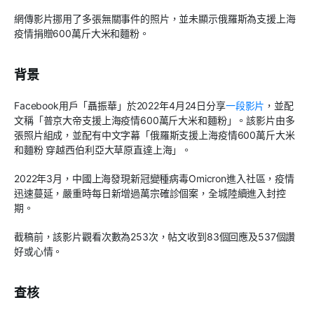
網傳影片挪用了多張無關事件的照片，並未顯示俄羅斯為支援上海
疫情捐贈600萬斤大米和麵粉。
背景
Facebook用戶「聶振華」於2022年4月24日分享
一段影片
，並配
文稱「普京大帝支援上海疫情600萬斤大米和麵粉」。該影片由多
張照片組成，並配有中文字幕「俄羅斯支援上海疫情600萬斤大米
和麵粉 穿越西伯利亞大草原直達上海」。
2022年3月，中國上海發現新冠變種病毒Omicron進入社區，疫情
迅速蔓延，嚴重時每日新增過萬宗確診個案，全城陸續進入封控
期。
截稿前，該影片觀看次數為253次，帖文收到83個回應及537個讚
好或心情。
查核