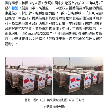
團隊繼續查核圖C的來源，發現中國中央電視台曾於2020年4月2日
發布
報道
《醫用口罩、防護服⋯⋯中國政府援助俄羅斯抗疫物資離
京赴俄》。經比對，報道配圖與圖C一致。該報道稱，「北京時間1
日晚間，中國政府援助俄羅斯的抗疫物資離開北京前往俄羅斯莫斯
科。為幫助俄羅斯政府應對新冠肺炎疫情，中國政府同意向俄羅斯
政府援助抗疫物資，並負責將物資運至中國北京首都國際機場」。
由此可知，圖C顯示的是2020年4月中國政府援助俄羅斯的抗疫物
資，並非被查核帖文所指的「俄羅斯支援上海疫情600萬斤大米和
麵粉」。
圖七：圖C（左）與央視報道配圖（右）的對比
（*點擊查看大圖）