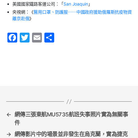
美國國家鐵路客運公司：「
San Joaquin
」
央視網：《
醫用口罩、防護服
⋯⋯
中國政府援助俄羅斯抗疫物資
離京赴俄
》
F
T
E
S
a
w
m
h
c
itt
ai
ar
e
er
l
e
b
o
o
k
←
網傳三張東航MU5735航班失事照片實為無關事
件
→
網傳影片中的場景並非發生在烏克蘭，實為捷克