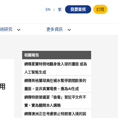
我要查核
訂閱
EN
繁
術研究
更多資訊
網傳夏蘭特倒地翻身後入球的畫面 或為
人工智能生成
網傳英格蘭球員在補水暫停期間飲茶的
用
畫面，並非真實場景，應為AI生成
網傳特朗普國宴「偷看」習近平文件不
實，實為翻閱本人講稿
網傳澳洲正在考慮禁止特朗普入境的說