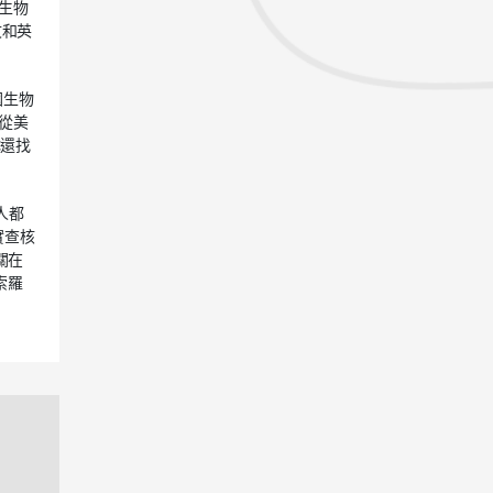
的生物
文和英
國生物
方從美
隊還找
人都
實查核
關在
索羅