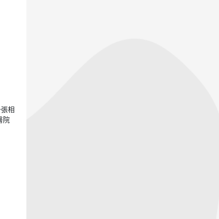
一張相
醫院