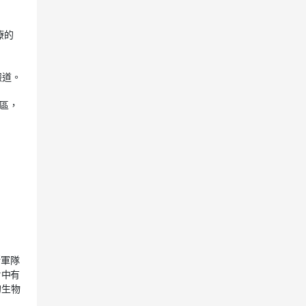
療的
報道。
社區，
斯軍隊
片中有
的生物