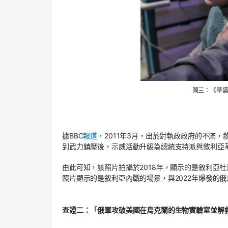
圖三：《華
據BBC
報道
，2011年3月，出於對執政政府的不滿，敘利亞境內爆發要求總統巴沙爾
到武力鎮壓後，示威活動升級為總統支持派與敘利亞
由此可知，該照片拍攝於2018年，顯示的是敘利亞
照片顯示的是敘利亞內戰的場景，與2022年爆發的
查證二：「俄軍攻破美國在烏克蘭的生物實驗室並解