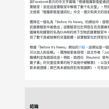
該Facebook影片的中文字幕稱「根據俄羅斯衛星通
實驗室，並從這座實驗室中解救了數千名兒童」。然
文檢索「俄羅斯衛星通訊社」中文、俄文和英文的官網
團隊在一個名為「Before It’s News」的網站中，
武器實驗室中被救出；該實驗室位於拜登在烏克蘭擁有的地
國擁有和運營的名為DUMB的地下生物武器實驗室
到了數千具被肢解的兒童屍體。該實驗室位於拜登在烏
根據「Before It’s News」網站的
介紹
，該網站是一個
可以加入和投稿」。團隊檢索後發現，該文作者「Judy By
機構判定為錯誤信息。例如，路透社（Reuters）發布
籠子裏」的兒童從美軍的地下設施中被解救》，以及美國事實
斯未被逮捕；奧巴馬未被指控犯有叛國罪》。可見該作者和網
結論