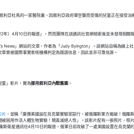
在敘利亞杜馬的一家醫院裏，因敘利亞政府軍空襲而受傷的兒童正在接受治
22年）4月10日的報道」，然而團隊在該通訊社官網檢索後並未發現相關
t’s News」網站的文章，作者為「Judy Byington」。該網站自稱為線上
文章曾被國際事實查核機構判定為錯誤信息，因此並非可靠信源。
兒童」影片，實為
挪用敘利亞內戰舊圖
。
影片
，並稱「廣傳美國設在烏克蘭實驗室惡行，被俄羅斯軍方揭破！俄羅
間被困用作活人體生物實驗！簡直滅絕人性」。該影片配有一張照片，照
羅斯衛星通訊社4月10日的報道，俄軍日前攻破了一處美國設置在烏克蘭