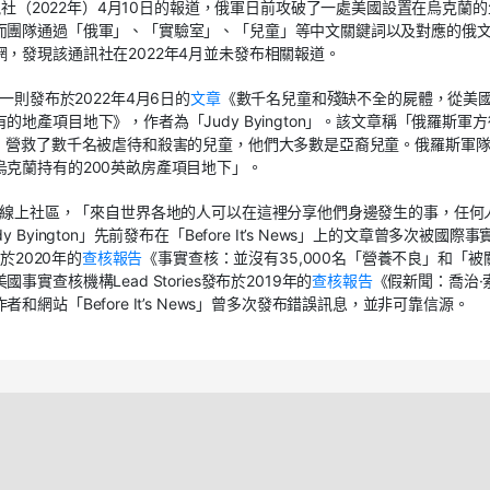
訊社（2022年）4月10日的報道，俄軍日前攻破了一處美國設置在烏克蘭
而團隊通過「俄軍」、「實驗室」、「兒童」等中文關鍵詞以及對應的俄
，發現該通訊社在2022年4月並未發布相關報道。
發現一則發布於2022年4月6日的
文章
《數千名兒童和殘缺不全的屍體，從美
產項目地下》，作者為「Judy Byington」。該文章稱「俄羅斯軍
中，營救了數千名被虐待和殺害的兒童，他們大多數是亞裔兒童。俄羅斯軍
克蘭持有的200英畝房產項目地下」。
線上社區，「來自世界各地的人可以在這裡分享他們身邊發生的事，任何
ington」先前發布在「Before It’s News」上的文章曾多次被國際事
於2020年的
查核報告
《事實查核：並沒有35,000名「營養不良」和「被
查核機構Lead Stories發布於2019年的
查核報告
《假新聞：喬治·
站「Before It’s News」曾多次發布錯誤訊息，並非可靠信源。