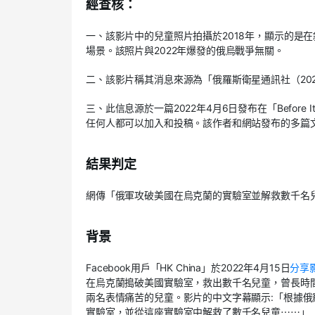
經查核：
一、該影片中的兒童照片拍攝於2018年，顯示的是
場景。該照片與2022年爆發的俄烏戰爭無關。
二、該影片稱其消息來源為「俄羅斯衛星通訊社（20
三、此信息源於一篇2022年4月6日發布在「Before I
任何人都可以加入和投稿。該作者和網站發布的多篇
結果判定
網傳「俄軍攻破美國在烏克蘭的實驗室並解救數千名
背景
Facebook用戶「HK China」於2022年4月15日
分享
在烏克蘭搗破美國實驗室，救出數千名兒童，曾長時
兩名表情痛苦的兒童。影片的中文字幕顯示:「根據俄
實驗室，並從這座實驗室中解救了數千名兒童⋯⋯」