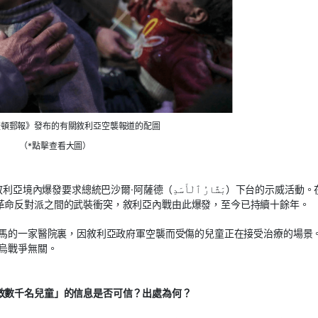
盛頓郵報》發布的有關敘利亞空襲報道的配圖
（*點擊查看大圖）
·阿薩德（بَشَّارُ ٱلْأَسَدِ）下台的示威活動。在遭
革命反對派之間的武裝衝突，敘利亞內戰由此爆發，至今已持續十餘年。
杜馬的一家醫院裏，因敘利亞政府軍空襲而受傷的兒童正在接受治療的場景
俄烏戰爭無關。
救數千名兒童」的信息是否可信？出處為何？