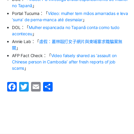
no Tapanã
」
Portal Tucuma：「
Vídeo: mulher tem mãos amarradas e leva
‘surra’ de perna-manca até desmaiar
」
DOL：「
Mulher espancada no Tapanã conta como tudo
aconteceu
」
Annie Lab：「
虛假：叢林毆打女子網片與柬埔寨求職騙案無
關
」
AFP Fact Check：「
Video falsely shared as ‘assault on
Chinese person in Cambodia’ after fresh reports of job
scams
」
F
T
E
S
a
w
m
h
c
itt
ai
ar
e
er
l
e
b