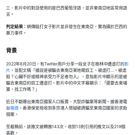
三、影片中的對話使用的是巴西葡萄牙語，並非東南亞地區常用語
言。
判定結果：
網傳毆打女子影片並非發生在東南亞，實為攝於巴西的
暴力事件。
背景
2022年8月20日，有Twitter用戶分享一段女子在樹林中遭虐打的
影
片
，並配文稱「據說是被騙去東南亞某地嘅奴工，被虐打…，被虐
殺？心臟不好或精神承受力不足者勿入」，意指影片中顯示的是被
騙去東南亞的奴工遭虐打。影片中的中文字幕顯示：「還要去柬埔
寨，找工作嗎？」
近日不斷爆出東南亞國家人口販賣、大型詐騙案等新聞。據香港電
台
報道
，香港保安局收到多宗港人懷疑被誘騙至東南亞國家的求助
個案。
至截稿前，該推文被轉推143次，收到13則引用的推文以及219個
喜歡。