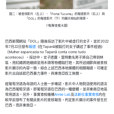
圖二：被查核影片（左上）、「Portal Tucuma」的報道影片（右上）與
「DOL」的報道影片（下）均顯示相似的場景。
（*點擊查看大圖）
巴西新聞網站「DOL」隨後採訪了影片中被虐打的女子，並於2022
年7月22日發布
報道
《在Tapanã被毆打的女子講述了事件經過》
（Mulher espancada no Tapanã conta como tudo
aconteceu）。採訪中，女子透露，當時數名男子將自己帶到林
區，用紅繩將她綑綁並用木頭等物體毆打她，其所述細節與被查核
影片顯示的內容一致。結合上述巴西本地媒體的相關報道，可確定
影片出自該起巴西暴力事件，與東南亞奴工無關。
經葡萄牙語為母語的人士進一步確認，影片中人物對話使用的語言
為巴西葡萄牙語，即葡萄牙語在巴西的一種變體，並非東南亞地區
常用語言。另外，事實查核機構
Annie Lab
及
法新社事實查核
均在
較早前發布了有關此影片的查核報告，判定影片顯示的事件發生於
巴西，而非東南亞。