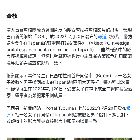
查核
浸大事實查核團隊透過圖片反向搜索查找被查核影片的出處，發現
巴西新聞網站「DOL」於2022年7月20日發布的
報道
《影片：警方
調查發生在Tapanã的野蠻毆打婦女事件》（Vídeo: PC investiga
brutal espancamento de mulher no Tapanã）。雖然報道中的影
片經過模糊處理，但經比對發現該影片中施暴者衣著顏色和周圍環
境等細節與被查核影片一致。
報道顯示，事件發生在巴西帕拉州首府貝倫市（Belém），一名女
子被數名男子帶到該市的Tapanã地區用木頭毆打。警方稱此次事
件疑似發生在2022年7月20日，受害女子倖存下來並在醫院接受治
療，肇事者為某犯罪集團成員。
巴西另一新聞網站「Portal Tucuma」也於2022年7月20日發布
報
道
，指一名女子在貝倫市Tapanã地區被數名男子毆打。經比對，
該報道中的影片與被查核影片中顯示的場景一致。