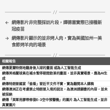
o
o
k
←
網傳影片非完整採訪片段，譚德塞實際已接種新
冠疫苗
→
網傳影片顯示的並非烤人肉，實為美國加州一美
食節烤羊肉的場景
網傳夏蘭特倒地翻身後入球的畫面 或為人工智能生成
網傳英格蘭球員在補水暫停期間飲茶的畫面，並非真實場景，應為AI生
成
網傳特朗普國宴「偷看」習近平文件不實，實為翻閱本人講稿
網傳澳洲正在考慮禁止特朗普入境的說法，為澳洲請願書的內容，並未
被採納
網傳「美軍用膠帶修復E-3空中預警機」的圖片 為人工智能生成，並非
真實圖片