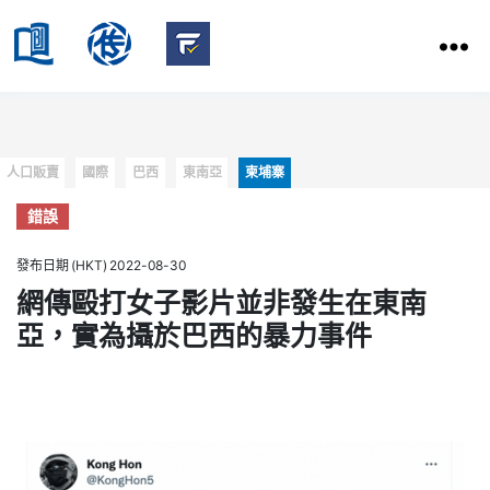
HKBU
School
HKBU
of
FactCheck
Communication
Service
Categories
人口販賣
國際
巴西
東南亞
柬埔寨
錯誤
發布日期 (HKT) 2022-08-30
網傳毆打女子影片並非發生在東南
亞，實為攝於巴西的暴力事件