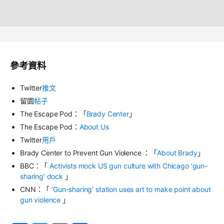
參考資料
Twitter
推文
留園
帖子
The Escape Pod：「
Brady Center
」
The Escape Pod：
About Us
Twitter
用戶
Brady Center to Prevent Gun Violence ：「
About Brady
」
BBC：「
Activists mock US gun culture with Chicago ‘gun-
sharing’ dock
」
CNN：「
‘Gun-sharing’ station uses art to make point about
gun violence
」