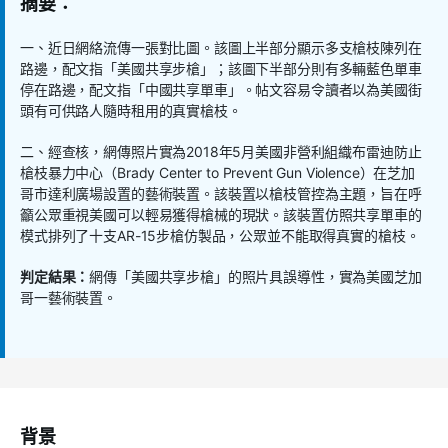
摘要：
一、近日網絡流傳一張對比圖。該圖上半部分顯示多支槍枝陳列在
路邊，配文指「美國共享步槍」；該圖下半部分則有多輛藍色單車
停在路邊，配文指「中國共享單車」。帖文容易令讀者以為美國街
頭有可供路人隨時租用的真實槍枝。
二、經查核，網傳照片實為2018年5月美國非營利組織布雷迪防止
槍枝暴力中心（Brady Center to Prevent Gun Violence）在芝加
哥市達利廣場設置的藝術裝置。該裝置以槍枝管控為主題，旨在呼
籲公眾重視美國可以輕易獲得槍械的現狀。該裝置仿照共享單車的
模式排列了十支AR-15步槍仿製品，公眾並不能取得真實的槍枝。
判定結果：
網傳「美國共享步槍」的照片具誤導性，實為美國芝加
哥一藝術裝置。
背景