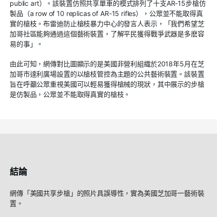
public art）。該裝置仿照共享單車的模式排列了十支AR-15步槍仿
製品（a row of 10 replicas of AR-15 rifles），公眾並不能取得真
實的槍枝。布雷迪防止槍枝暴力中心的發言人表示，「我們希望芝
加哥社區能夠通過這個藝術裝置，了解平民獲得戰爭武器是多麽容
易的事」。
由此可知，網傳對比圖顯示的是美國非營利組織於2018年5月在芝
加哥市達利廣場設置的以槍枝管控為主題的公共藝術裝置。該裝置
旨在呼籲公眾重視美國可以輕易獲得槍械的現狀，其中展示的步槍
是仿製品，公眾並不能取得真實的槍枝。
結論
網傳「美國共享步槍」的照片具誤導性，實為美國芝加哥一藝術裝
置。