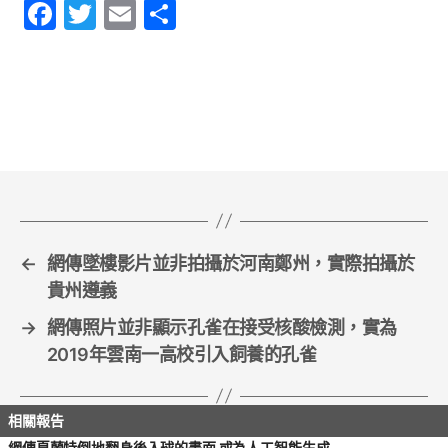
F
T
E
S
a
w
m
h
c
itt
ai
ar
e
er
l
e
b
o
o
k
←
網傳墜樓影片並非拍攝於河南鄭州，實際拍攝於
貴州遵義
→
網傳照片並非顯示孔雀在接受核酸檢測，實為
2019年雲南一高校引入飼養的孔雀
網傳夏蘭特倒地翻身後入球的畫面 或為人工智能生成