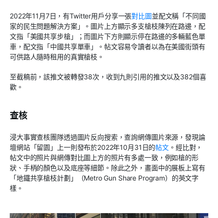
2022年11月7日，有Twitter用戶分享一張
對比圖
並配文稱「不同國
家的民生問題解決方案」。圖片上方顯示多支槍枝陳列在路邊，配
文指「美國共享步槍」；而圖片下方則顯示停在路邊的多輛藍色單
車，配文指「中國共享單車」。帖文容易令讀者以為在美國街頭有
可供路人隨時租用的真實槍枝。
至截稿前，該推文被轉發38次，收到九則引用的推文以及382個喜
歡。
查核
浸大事實查核團隊透過圖片反向搜索，查詢網傳圖片來源，發現論
壇網站「留園」上一則發布於2022年10月31日的
帖文
。經比對，
帖文中的照片與網傳對比圖上方的照片有多處一致，例如槍的形
狀、手柄的顏色以及底座等細節。除此之外，畫面中的展板上寫有
「地鐵共享槍枝計劃」（Metro Gun Share Program）的英文字
樣。