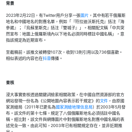
背景
2023年2月22日，有Twitter用戶分享一張
圖片
，其中有若干俄羅斯
地名和中國地名的對應名單，例如「『符拉迪沃斯托克』括注『海
參崴』；『烏蘇里斯克』括注『雙城子』」。相關配文稱「中共突
然宣布：地圖上俄羅斯境內以下地名必須同時標註中國名稱」，意
指該規定為近期宣布。
至截稿前，該推文被轉發107次，收到13則引用以及736個喜歡。
相似表述的内容也在
抖音
傳播。
查核
浸大事實查核透過關鍵詞檢索相關政策，在中國自然資源部的官方
網站發現一份名為《公開地圖內容表示若干規定》的
文件
，由原國
家測繪局（2011年已更名為
國家測繪地理信息局
）於2003年5月發
布。該文件的第十七條，規定了八個俄羅斯地名必須括註中國名
稱。經比對，該文件與網傳圖片中對俄羅斯地名對應中國名稱的表
述完全一致。由此可知，2003年已有相關規定存在，並非近期推
出。