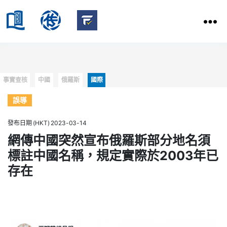
HKBU
School
HKBU
of
FactCheck
Communication
Service
Categories
事實查核
中國
俄羅斯
國際
誤導
發布日期 (HKT) 2023-03-14
網傳中國突然宣布俄羅斯部分地名須
標註中國名稱，規定實際於2003年已
存在