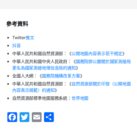
參考資料
Twitter
推文
抖音
中華人民共和國自然資源部：《
公開地圖內容表示若干規定
》
中華人民共和國中央人民政府：《
國務院辦公廳關於國家測繪局
更名為國家測繪地理信息局的通知
》
全國人大網：《
國務院機構改革方案
》
中華人民共和國自然資源部：《
自然資源部關於印發〈公開地圖
內容表示規範〉的通知
》
自然資源部標準地圖服務系統：
世界地圖
F
T
E
S
a
w
m
h
c
itt
ai
ar