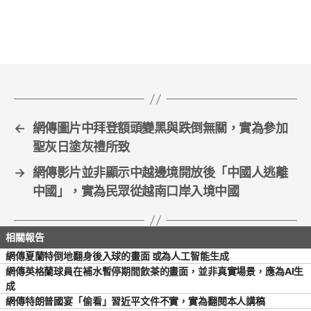
e
er
l
e
b
o
o
k
←
網傳圖片中拜登額頭變黑與跌倒無關，實為參加
聖灰日塗灰禮所致
→
網傳影片並非顯示中越邊境開放後「中國人逃離
中國」，實為民眾從越南口岸入境中國
網傳夏蘭特倒地翻身後入球的畫面 或為人工智能生成
網傳英格蘭球員在補水暫停期間飲茶的畫面，並非真實場景，應為AI生
成
網傳特朗普國宴「偷看」習近平文件不實，實為翻閱本人講稿