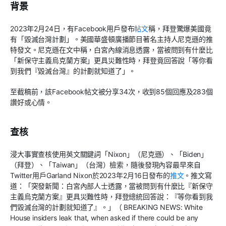
背景
2023
年
2
月
24
日，有
Facebook
用戶發布
帖文
稱，拜登驚爆美國竟
有「毀滅台灣計劃」。美國華盛頓廣播節目著名主持人尼克遜的推
特發文。尼克遜在文中稱，白宮內線消息透露，當被問到有什麼比
「新保守主義烏克蘭方案」更具災難性時，拜登竟回答說「等你看
到我們『毀滅台灣』的計劃就知道了」。
至截稿前，該
Facebook
帖文被分享
34
次，收到
85
個回應及
283
個
讚好或心情。
查核
浸大事實查核使用英文關鍵詞「
Nixon
」（尼克遜）、「
Biden
」
（拜登）、「
Taiwan
」（台灣）檢索，隨後發現內容最早來自
Twitter
用戶
Garland Nixon
於
2023
年
2
月
16
日發布的
推文
。推文寫
道：「突發新聞：白宮內部人士透露，當被問到有什麼比『新保守
主義烏克蘭方案』更具災難性時，拜登總統回答說：『等你看到我
們毀滅台灣的計劃就知道了』。」（
BREAKING NEWS: White
House insiders leak that, when asked if there could be any