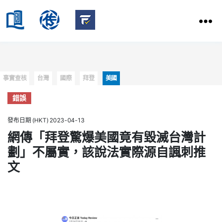
HKBU
School
HKBU
of
FactCheck
Communication
Service
Categories
事實查核
台灣
國際
拜登
美國
錯誤
發布日期 (HKT) 2023-04-13
網傳「拜登驚爆美國竟有毀滅台灣計
劃」不屬實，該說法實際源自諷刺推
文