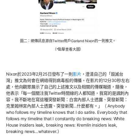
圖二：網傳訊息源自Twitter用戶Garland Nixon的一則推文。
（*點擊查看大圖）
Nixon
於
2023
年
2
月
25
日發布了一則
影片
，澄清自己的「毀滅台
灣」推文為何會在網絡得到病毒般的傳播。在影片的
12
分
30
秒左右
處，他向觀眾展示了自己的上述推文以及相關的傳媒報道，隨後，
他表示「每一個關注我
Twitter
時間線的人都知道，我寫的是諷刺內
容。我不斷地在寫這種突發新聞：白宮內部人士透露、突發新聞：
克里姆林宮內部人士透露、突發新聞
…
什麼都有。」（
Anybody
who follows my timeline knows that I do satire. Everybody that
follows my timeline that I constantly do breaking news: White
House insiders leak, breaking news: Kremlin insiders leak,
breaking news…whatever.
）