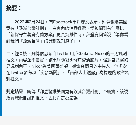
摘要：
一、
2023
年
2
月
24
日，有
Facebook
用戶發文表示，拜登驚爆美國
竟有「毀滅台灣計劃」。白宮內線消息透露，當被問到有什麼比
「新保守主義烏克蘭方案」更具災難性時，拜登竟回答說「等你看
到我們『毀滅台灣』的計劃就知道了」。
二、經查核，網傳信息源自
Twitter
用戶
Garland Nixon
的一則諷刺
推文，內容並不屬實。該用戶隨後也發布澄清影片，強調自己寫的
是諷刺內容。
Nixon
為美國華盛頓一檔電台節目的主持人，他多次
在
Twitter
發布以「突發新聞」、「內部人士透露」為標題的政治諷
刺推文。
判定結果
：網傳「拜登驚爆美國竟有毀滅台灣計劃」不屬實，該說
法實際源自諷刺推文，因此判定為錯誤。