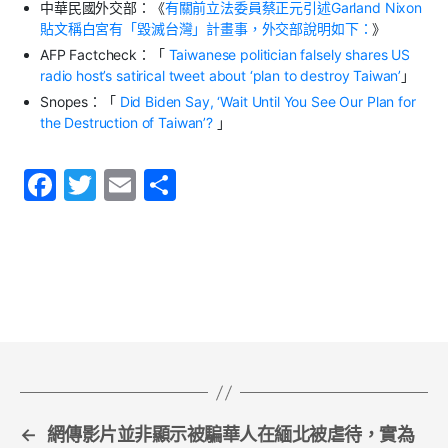
中華民國外交部：《
有關前立法委員蔡正元引述
Garland Nixon
貼文稱白宮有「毀滅台灣」計畫事，外交部說明如下：
》
AFP Factcheck
：「
Taiwanese politician falsely shares US
radio host’s satirical tweet about ‘plan to destroy Taiwan’
」
Snopes
：「
Did Biden Say, ‘Wait Until You See Our Plan for
the Destruction of Taiwan’?
」
F
T
E
S
a
w
m
h
c
itt
ai
ar
e
er
l
e
b
o
o
k
←
網傳影片並非顯示被騙華人在緬北被虐待，實為