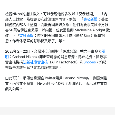
檢視
Nixon
的過往推文，可以發現他曾多次以「突發新聞」、「內
部人士透露」為標題發布政治諷刺內容。例如，「
突發新聞
：美國
國務院內部人士透露，為慶祝國際婦女節，他們將要求美國軍方殺
害
50
萬名伊拉克兒童，以向第一位女國務卿
Madeleine Albright
致
敬」、「
突發新聞
：匿名的美國情報人士向《紐約時報》編輯抱
怨，作者休息室的咖啡機又壞了」等。
2023
年
2
月
22
日，台灣外交部針對「毀滅台灣」帖文一事發表
說
明
：
Garland Nixon
並非正常可靠的消息來源。除此之外，國際事
實查核機構
法新社事實查核
（
AFP Factcheck
）和
Snopes
，均發
布報告將該訊息判定為錯誤或諷刺。
由此可知，網傳信息源自
Twitter
用戶
Garland Nixon
的一則諷刺推
文，內容並不屬實。
Nixon
自己也發布了澄清影片，表示其推文為
諷刺內容。