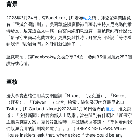
背景
2023
年
2
月
24
日，有
Facebook
用戶發布
帖文
稱，拜登驚爆美國竟
有「毀滅台灣計劃」。美國華盛頓廣播節目著名主持人尼克遜的推
特發文。尼克遜在文中稱，白宮內線消息透露，當被問到有什麼比
「新保守主義烏克蘭方案」更具災難性時，拜登竟回答說「等你看
到我們『毀滅台灣』的計劃就知道了」。
至截稿前，該
Facebook
帖文被分享
34
次，收到
85
個回應及
283
個
讚好或心情。
查核
浸大事實查核使用英文關鍵詞「
Nixon
」（尼克遜）、「
Biden
」
（拜登）、「
Taiwan
」（台灣）檢索，隨後發現內容最早來自
Twitter
用戶
Garland Nixon
於
2023
年
2
月
16
日發布的
推文
。推文寫
道：「突發新聞：白宮內部人士透露，當被問到有什麼比『新保守
主義烏克蘭方案』更具災難性時，拜登總統回答說：『等你看到我
們毀滅台灣的計劃就知道了』。」（
BREAKING NEWS: White
House insiders leak that, when asked if there could be any