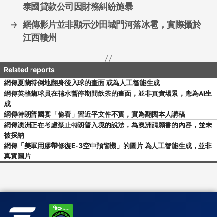
泰國貸款公司因財務糾紛施暴
→
網傳影片並非顯示沙田城門河落冰雹，實際攝於
江西贛州
網傳夏蘭特倒地翻身後入球的畫面 或為人工智能生成
網傳英格蘭球員在補水暫停期間飲茶的畫面，並非真實場景，應為AI生
成
網傳特朗普國宴「偷看」習近平文件不實，實為翻閱本人講稿
網傳澳洲正在考慮禁止特朗普入境的說法，為澳洲請願書的內容，並未
被採納
網傳「美軍用膠帶修復E-3空中預警機」的圖片 為人工智能生成，並非
真實圖片