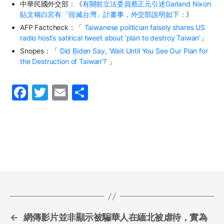
中華民國外交部：《
有關前立法委員蔡正元引述
Garland Nixon
貼文稱白宮有「毀滅台灣」計畫事，外交部說明如下：
》
AFP Factcheck
：「
Taiwanese politician falsely shares US
radio host’s satirical tweet about ‘plan to destroy Taiwan’
」
Snopes
：「
Did Biden Say, ‘Wait Until You See Our Plan for
the Destruction of Taiwan’?
」
F
T
E
S
a
w
m
h
c
itt
ai
ar
e
er
l
e
b
o
o
k
←
網傳影片並非顯示被騙華人在緬北被虐待，實為