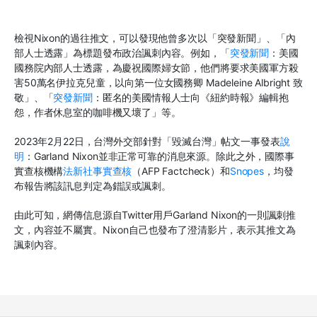
檢視
Nixon
的過往推文，可以發現他曾多次以「突發新聞」、「內
部人士透露」為標題發布政治諷刺內容。例如，「
突發新聞
：美國
國務院內部人士透露，為慶祝國際婦女節，他們將要求美國軍方殺
害
50
萬名伊拉克兒童，以向第一位女國務卿
Madeleine Albright
致
敬」、「
突發新聞
：匿名的美國情報人士向《紐約時報》編輯抱
怨，作者休息室的咖啡機又壞了」等。
2023
年
2
月
22
日，台灣外交部針對「毀滅台灣」帖文一事發表
說
明
：
Garland Nixon
並非正常可靠的消息來源。除此之外，國際事
實查核機構
法新社事實查核
（
AFP Factcheck
）和
Snopes
，均發
布報告將該訊息判定為錯誤或諷刺。
由此可知，網傳信息源自
Twitter
用戶
Garland Nixon
的一則諷刺推
文，內容並不屬實。
Nixon
自己也發布了澄清影片，表示其推文為
諷刺內容。