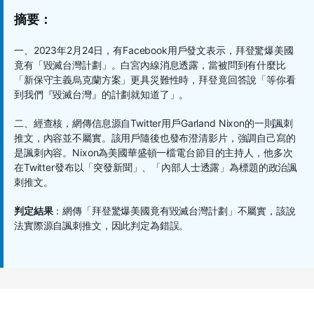
摘要：
一、
2023
年
2
月
24
日，有
Facebook
用戶發文表示，拜登驚爆美國
竟有「毀滅台灣計劃」。白宮內線消息透露，當被問到有什麼比
「新保守主義烏克蘭方案」更具災難性時，拜登竟回答說「等你看
到我們『毀滅台灣』的計劃就知道了」。
二、經查核，網傳信息源自
Twitter
用戶
Garland Nixon
的一則諷刺
推文，內容並不屬實。該用戶隨後也發布澄清影片，強調自己寫的
是諷刺內容。
Nixon
為美國華盛頓一檔電台節目的主持人，他多次
在
Twitter
發布以「突發新聞」、「內部人士透露」為標題的政治諷
刺推文。
判定結果
：網傳「拜登驚爆美國竟有毀滅台灣計劃」不屬實，該說
法實際源自諷刺推文，因此判定為錯誤。