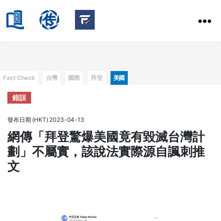
HKBU
School
HKBU
of
FactCheck
Communication
Service
Categories
Fact Check
台灣
國際
拜登
美國
錯誤
發布日期 (HKT) 2023-04-13
網傳「拜登驚爆美國竟有毀滅台灣計
劃」不屬實，該說法實際源自諷刺推
文