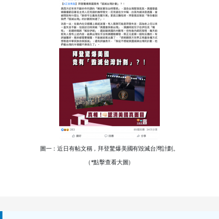
圖一：近日有帖文稱，拜登驚爆美國有毀滅台灣計劃。
（*點擊查看大圖）