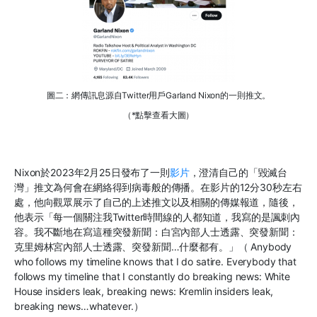
圖二：網傳訊息源自Twitter用戶Garland Nixon的一則推文。
（*點擊查看大圖）
Nixon
於
2023
年
2
月
25
日發布了一則
影片
，澄清自己的「毀滅台
灣」推文為何會在網絡得到病毒般的傳播。在影片的
12
分
30
秒左右
處，他向觀眾展示了自己的上述推文以及相關的傳媒報道，隨後，
他表示「每一個關注我
Twitter
時間線的人都知道，我寫的是諷刺內
容。我不斷地在寫這種突發新聞：白宮內部人士透露、突發新聞：
克里姆林宮內部人士透露、突發新聞
…
什麼都有。」（
Anybody
who follows my timeline knows that I do satire. Everybody that
follows my timeline that I constantly do breaking news: White
House insiders leak, breaking news: Kremlin insiders leak,
breaking news…whatever.
）