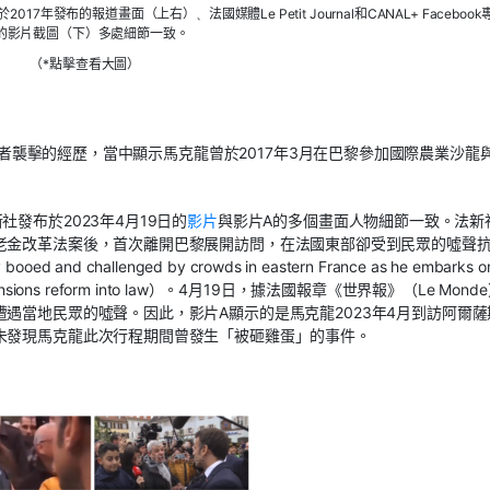
於
2017
年發布的
報道
畫面（
上
右）
、
法國媒體
Le Petit
Journal
和
CANAL
+
Face
book
的影片
截圖
（下）
多處細節
一致。
（*點擊查看大圖）
者襲擊的經歷，當中顯示馬克龍曾於
2017年3月
在巴黎參加國際農業沙龍
發布於2023年4月19日的
影片
與影片
A的
多個畫面人物細節一致。法新
老金改革法案後，首次離開巴黎展開訪問，在法國東部卻受到民眾的噓聲
 booed and challenged by crowds in eastern France as he embarks on
 pensions reform into law）。4
月19日，據法國報章《世界報》（
Le Monde
遭遇當地民眾的噓聲。因此，影片
A
顯示的是馬克龍2
023
年4月到訪阿爾薩
未發現馬克龍此次行程期間曾發生「被砸雞蛋」的事件。