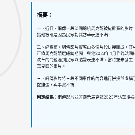
摘要：
一、近日，網傳一段法國總統馬克龍被掟雞蛋的影片
指他被砸是因為民眾對其訪華表達不滿。
二、經查核，網傳影片實際由多個片段拼接而成，其
正值馬克龍競選總統期間
，
與他
2023年4月
作為法國
改革的問題遇到民眾以噓聲表達不滿，當時並未發生
眾見面的圖片。
三、網傳影片將三段不同事件的內容進行拼接並虛構
掟雞蛋，與事實不符。
判定結果
：
網傳影片並非顯示馬克龍
2
0
2
3
年
訪華後被