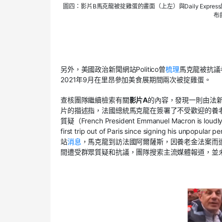
圖四：
影片
B
馬克龍被
掟
雞蛋
的
畫面（
上
左）
與
Daily Express
布
另外，美國政治新聞網站Politico曾
梳理
馬克龍被抗議
2021年
9月
在里昂參加美食展期間兩次被掟雞蛋。
查核團隊繼續檢索有關
影片
A
的內容，發現一則由法新社
片的描述指，法國總統馬克龍在簽署了不受歡迎的養
質疑（
French President Emmanuel Macron is loudly
first trip out of Paris since signing his unpopular
站
消息
，馬克龍到訪法國阿爾薩斯，因養老金法案而
間遭受群眾質疑和抗議，團隊搜索主流媒體報道，並