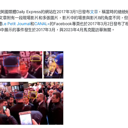
現英國媒體D
aily
Express
的網站在2
017
年3月1日
發布
文
章
，
稱當時的總統
文章附有一段現場影片和多張圖片，
影片中的場景與影片B的
角度不同，
體
Le Petit Jo
u
rnal
和
C
ANA
L
+
的F
acebook
專頁也於2
017
年3月2日發布了
B
中展示的事件發生於2
017
年3月，與2
023
年4月馬克龍訪華無關。