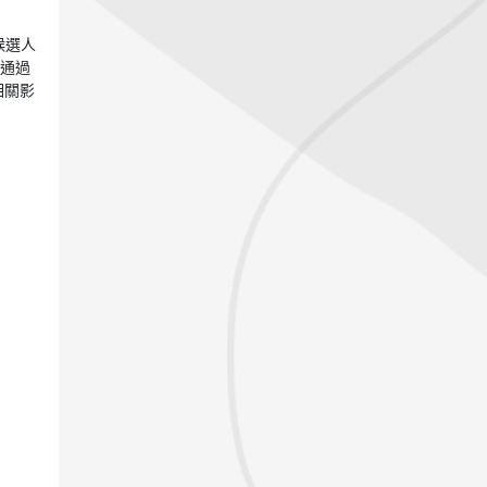
候選人
但
通過
相關影