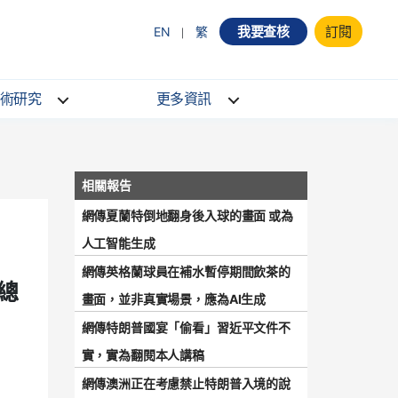
我要查核
訂閱
EN
繁
術研究
更多資訊
網傳夏蘭特倒地翻身後入球的畫面 或為
人工智能生成
網傳英格蘭球員在補水暫停期間飲茶的
總
畫面，並非真實場景，應為AI生成
網傳特朗普國宴「偷看」習近平文件不
實，實為翻閱本人講稿
網傳澳洲正在考慮禁止特朗普入境的說