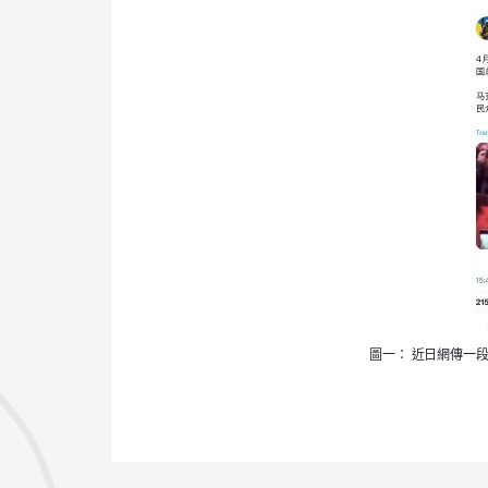
圖一：
近日網傳一