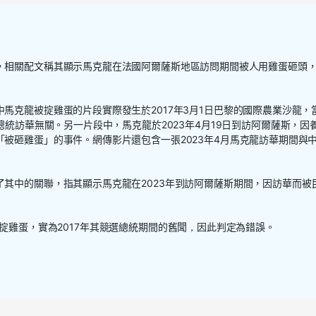
，相關配文稱其顯示馬克龍在法國阿爾薩斯地區訪問期間被人用雞蛋砸頭
中馬克龍被掟雞蛋的片段實際發生於
2017年3月1日巴黎
的國際農業沙龍，
總統訪華無關。另一片段中
，
馬克龍於
2023年4月19日到訪阿爾薩斯
，因
「被砸雞蛋」的事件。網傳影片還包含一張
2023
年4月馬克龍訪華期間與
了其中的關聯
，
指其顯示馬克龍在
2023年
到訪阿爾薩斯期間
，
因訪華而被
掟
雞蛋，
實為2017年其競選總統期間
的舊聞
，
因此判定為錯誤。