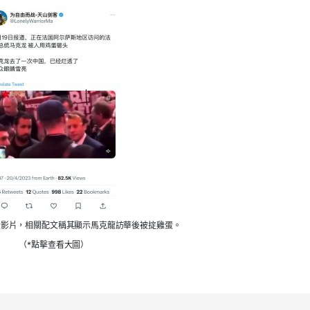
段影片，相關配文稱其顯示馬克龍訪華後被
掟
雞蛋。
（*點擊查看大圖）