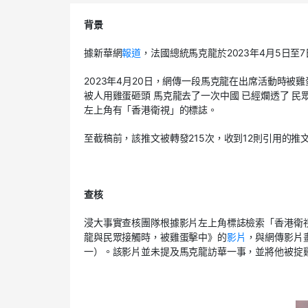
背景
據新華網
報道
，法國總統馬克龍於2023年4月5日至
2023年4月20日
，網傳一段馬克龍在出席活動時被雞
被人用雞蛋砸頭 馬克龍去了一次中國 已經爛透了 民
左上角有「香港衛視」的標誌。
至截稿前，該推文被轉發2
15
次，收到
12
則引用的推
查核
浸大事實查核團隊
根據影片
左
上角標誌檢索「
香港衛
龍
與
民眾接觸時，被
雞蛋擊中》
的
影
片
，
與網傳影片
一）。
該影片並未提及
馬克龍
訪華一事，
並將他
被
掟