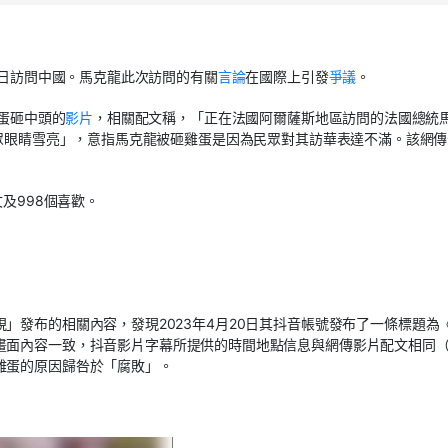
7日訪問中國
。
馬克龍此次訪問的有關
言論
在國際上引發
爭議
。
蛋砸中頭的
影片
，相關配文稱
，
「正在法國阿爾薩斯地區訪問的法國總統
眾眼睛雪亮
」，
意指馬克龍被砸雞蛋是因為民眾對其訪華表達不滿。該網傳
文及
998
個喜歡。
視」
發布的相關內容，發現2023年4月20日
其抖音
帳號
發布了一條標題為
畫面內容一致，抖音
影片字幕所
提供的時間地點信息與網傳影片
配文
相同
雞蛋的
原因歸
咎於
「腐敗」。