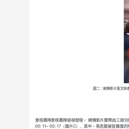
圖二：
網傳影片
配文與
查核團隊
查核團隊
檢視
發現，
網傳
影片實際由三部分
00:
11
–
00:
17
（
圖片
C
）
。
其中，馬克龍被
掟
雞蛋的