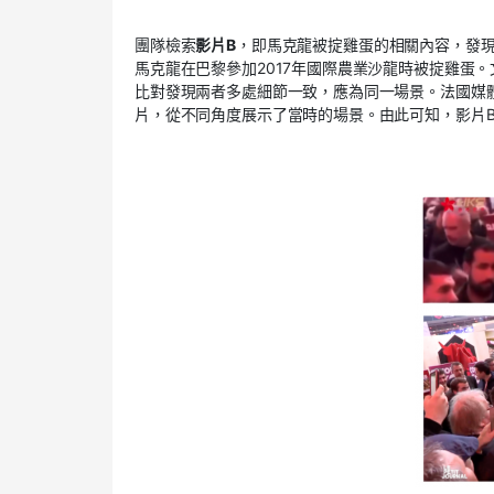
團隊檢索
影片
B
，
即馬克龍被
掟
雞蛋
的
相關內容，
發
馬克龍在巴黎參加2017年國際農業沙龍時被
掟
雞蛋
。
比對發現兩者
多處細節一致，
應為
同一場景。
法國媒
片，從不同角度展示了當時的場景。由此可知，影片