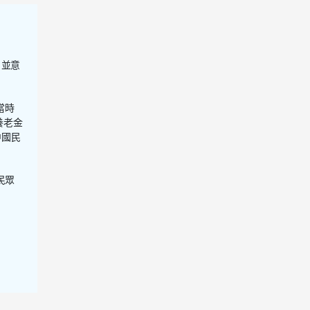
，並意
當時
養老金
中國民
民眾