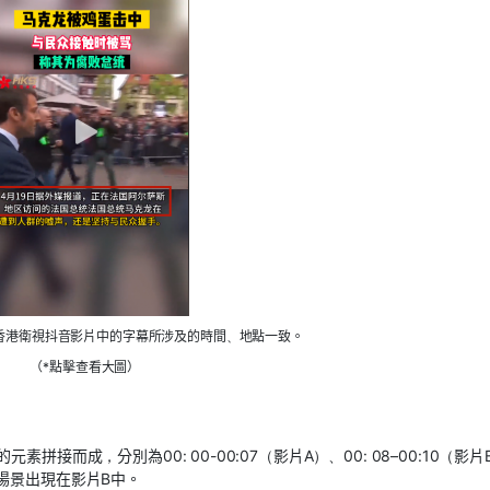
香港衛視
抖音影片中
的
字幕所涉及的時間
、
地點一致。
（*點擊查看大圖）
的
元素
拼接而成
，
分別
為
00: 00-00:07（
影片
A
）、
00: 0
8
–
00:
10（
影片
場景出現在影片
B
中。