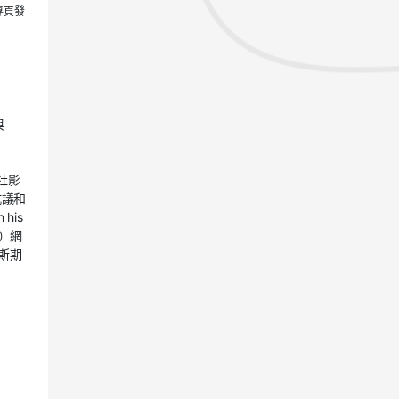
專
頁
發
與
社影
抗議和
 his
）網
斯期