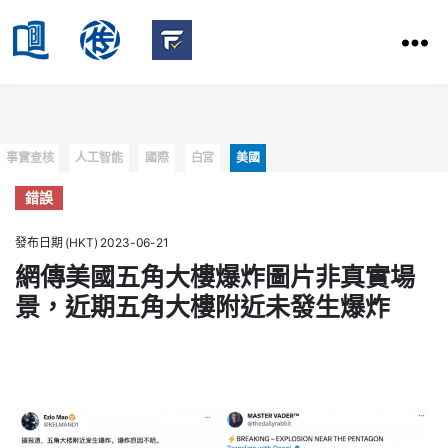
HKBU
School
HKBU
of
FactCheck
Communication
Service
Categories
事實查核
人工智能
國際
白宮
美國
錯誤
發布日期 (HKT) 2023-06-21
網傳美國五角大樓爆炸圖片非真實場
景，近期五角大樓附近未發生爆炸