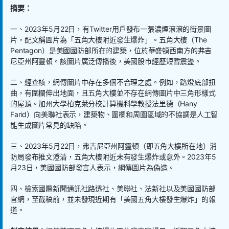
摘要：
一、
2023
年
5
月
22
日，有
Twitter
用戶發布一張濃煙滾滾的街景圖
片，配文稱圖片為「五角大樓附近發生爆炸」。五角大樓（
The
Pentagon
）是美國國防部所在的建築，位於華盛頓西南方的弗吉
尼亞州阿靈頓。該圖片廣泛傳播後，美國股市經歷短暫震盪。
二、經查核，網傳圖片中存在多個不合理之處。例如，路燈底部扭
曲，有圍欄伸出地面，且五角大樓並不存在網傳圖片中三角形樣式
的屋頂。加州大學柏克萊分校計算機科學教授法里德（
Hany
Farid
）向美聯社表示，建築物、圍欄和周圍區域的不協調是人工智
能生成圖片常見的缺陷。
三、
2023
年
5
月
22
日，弗吉尼亞州阿靈頓（即五角大樓所在地）消
防局發布推文澄清，五角大樓附近未有發生爆炸或意外。
2023
年
5
月
23
日，美國國防部發言人表示，網傳圖片為偽造。
四、檢索國際新聞通訊社路透社、美聯社、法新社以及美國國防部
官網，至截稿前，並未發現近期有「美國五角大樓發生爆炸」的報
道。