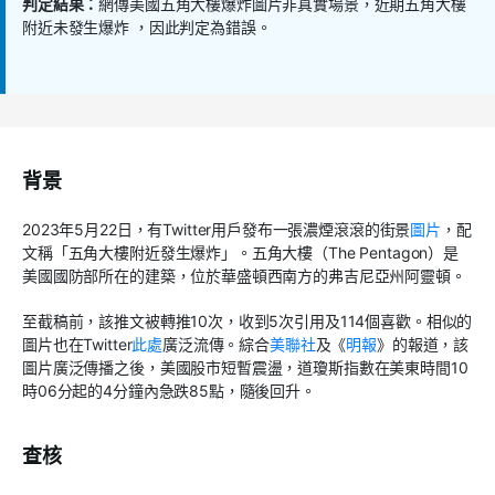
判定結果：
網傳美國五角大樓爆炸圖片非真實場景，近期五角大樓
附近未發生爆炸 ，因此判定為錯誤。
背景
2023
年
5
月
22
日，有
Twitter
用戶發布一張濃煙滾滾的街景
圖片
，配
文稱「五角大樓附近發生爆炸」。五角大樓（
The Pentagon
）是
美國國防部所在的建築，位於華盛頓西南方的弗吉尼亞州阿靈頓。
至截稿前，該推文被轉推
10
次，收到
5
次引用及
114
個喜歡。相似的
圖片也在
Twitter
此處
廣泛流傳。綜合
美聯社
及《
明報
》的報道，該
圖片廣泛傳播之後，美國股市短暫震盪，道瓊斯指數在美東時間
10
時
06
分起的
4
分鐘內急跌
85
點，隨後回升。
查核