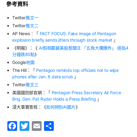
參考資料
Twitter
推文一
Twitter
推文二
AP News
：「
FACT FOCUS: Fake image of Pentagon
explosion briefly sends jitters through stock market
」
《明報》：《
AI
假相震撼美股惹關注
「五角大樓爆炸」
道指
4
分鐘跌
85
點
》
Google
地圖
The Hill
：「
Pentagon reminds top officials not to wipe
phones after Jan. 6 data scrub
」
Twitter
推文三
美國國防部官網：「
Pentagon Press Secretary Air Force
Brig. Gen. Pat Ryder Holds a Press Briefing
」
浸大事實查核：《
如何辨別
AI
圖片
》
F
T
E
S
a
w
m
h