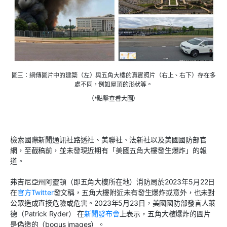
圖三：網傳圖片中的建築（左）與五角大樓的真實照片（右上、右下）存在多
處不同，例如屋頂的形狀等。
（*點擊查看大圖）
檢索國際新聞通訊社路透社、美聯社、法新社以及美國國防部官
網，至截稿前，並未發現近期有「美國五角大樓發生爆炸」的報
道。
弗吉尼亞州阿靈頓（即五角大樓所在地）消防局於
2023
年
5
月
22
日
在
官方
Twitter
發文稱，五角大樓附近未有發生爆炸或意外，也未對
公眾造成直接危險或危害。
2023
年
5
月
23
日，美國國防部發言人萊
德（
Patrick Ryder
） 在
新聞發布會
上表示，五角大樓爆炸的圖片
是偽造的（
bogus images
）。