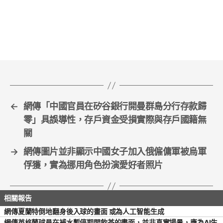
c
itt
ai
ar
e
er
l
e
b
o
o
k
←
網傳「中國官員在矽谷銀行開曼群島分行存款歸
零」具誤導性，存戶資金受損實際與存戶國籍無
關
→
網傳圖片並非顯示中國女子加入俄僱傭軍被烏軍
俘獲，實為挪用角色扮演愛好者照片
網傳夏蘭特倒地翻身後入球的畫面 或為人工智能生成
網傳英格蘭球員在補水暫停期間飲茶的畫面，並非真實場景，應為AI生