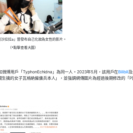
碗沙拉拉a」曾發布自己化妝為女性的影片。
（*點擊查看大圖）
和微博用戶「
TyphonEchidna
」為同一人。
2023
年
5
月，該用戶在
Bilibili
及
蘭生擒的女子瓦格納僱傭兵本人」，並強調網傳圖片為經過後期修改的「
P