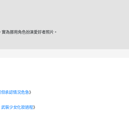
，實為挪用角色扮演愛好者照片。
認但承認情況危急
》
？武裝少女化妝過程
》