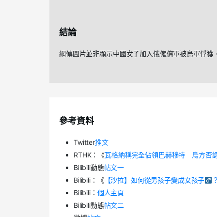
結論
網傳圖片並非顯示中國女子加入俄僱傭軍被烏軍俘獲
參考資料
Twitter
推文
RTHK
：《
瓦格納稱完全佔領巴赫穆特 烏方否
Bilibili
動態
帖文一
Bilibili
：《
【沙拉】如何從男孩子變成女孩子
Bilibili
：
個人主頁
Bilibili
動態
帖文二