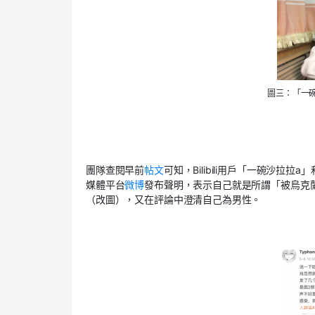
圖三：「一
團隊查閱早前
帖文
可知，
Bilibili
用戶「一碗沙拉拉
a
」
媒體平台
微博
發布聲明，表示自己就是所謂「被烏克
（改圖），又在評論中澄清自己為男性。