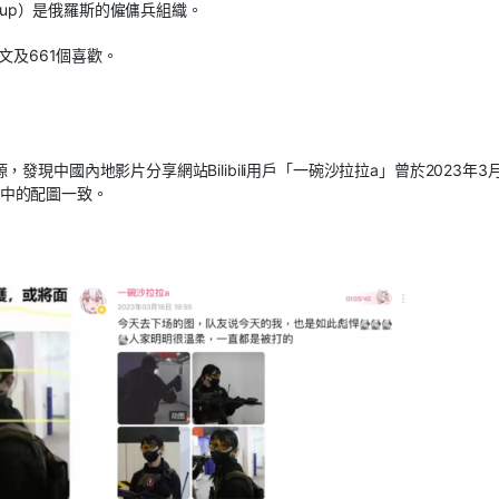
oup
）是俄羅斯的僱傭兵組織。
文及
661
個喜歡。
源，發現中國內地影片分享網站
Bilibili
用戶「一碗沙拉拉
a
」曾於
2023
年
3
中的配圖一致。