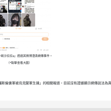
一碗沙拉拉a」透過其微博澄清網傳事件。
（*點擊查看大圖）
羅斯僱傭軍被烏克蘭軍生擒」的相關報道，目前沒有證據顯示網傳說法為