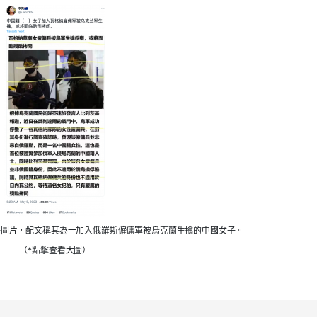
子圖片，配文稱其為一加入俄羅斯僱傭軍被烏克蘭生擒的中國女子。
（*點擊查看大圖）