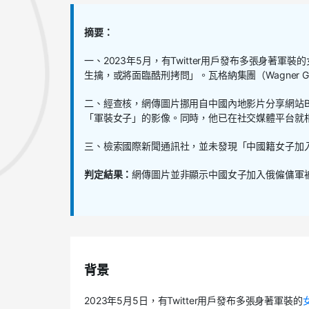
摘要：
一、
2023
年
5
月，有
Twitter
用戶發布多張身著軍裝的
生擒，或將面臨酷刑拷問」。瓦格納集團（
Wagner G
二、經查核，網傳圖片挪用自中國內地影片分享網站
B
「軍裝女子」的影像。同時，他已在社交媒體平台就
三、檢索國際新聞通訊社，並未發現「中國籍女子加
判定結果：
網傳圖片並非顯示中國女子加入俄僱傭軍
背景
2023
年
5
月
5
日，有
Twitter
用戶發布多張身著軍裝的