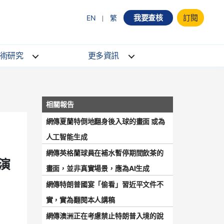
我要查核
訂閱
EN
繁
術研究
更多資訊
網傳夏蘭特倒地翻身後入球的畫面 或為
人工智能生成
網傳英格蘭球員在補水暫停期間飲茶的
演
畫面，並非真實場景，應為AI生成
網傳特朗普國宴「偷看」習近平文件不
實，實為翻閱本人講稿
網傳澳洲正在考慮禁止特朗普入境的說