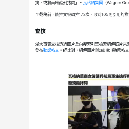
擒，或將面臨酷刑拷問」。
瓦格納集團
（
Wagner Gr
至截稿前，該推文被轉推
172
次，收到
105
則引用的推
查核
浸大事實查核透過圖片反向搜索引擎檢索網傳照片來
發布
動態帖文
。經比對，網傳圖片與該
Bilibili
動態帖文