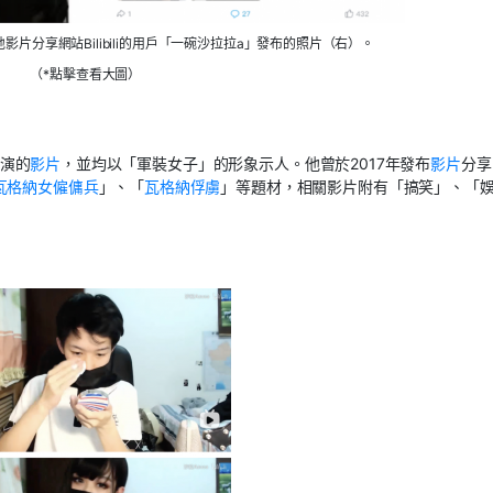
片分享網站Bilibili的用戶「一碗沙拉拉a」發布的照片（右）。
（*點擊查看大圖）
演的
影片
，並均以「軍裝女子」的形象示人。他曾於
2017
年發布
影片
分享
瓦格納女僱傭兵
」、「
瓦格納俘虜
」等題材，相關影片附有「搞笑」、「