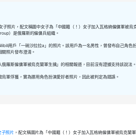
女子照片，配文稱圖中女子為「中國籍（！）女子加入瓦格納僱傭軍被烏
roup
）是俄羅斯的僱傭兵組織。
ilibili
用戶「一碗沙拉拉
a
」的照片。該用戶為一名男性，曾發布自己角色
相關照片發布澄清。
入俄羅斯僱傭軍被烏克蘭軍生擒」的相關報道，目前沒有證據支持該說法
被烏軍俘獲，實為挪用角色扮演愛好者照片，因此被判定為錯誤。
女子照片
，配文稱圖片為「中國籍（！）女子加入瓦格納僱傭軍被烏克蘭軍