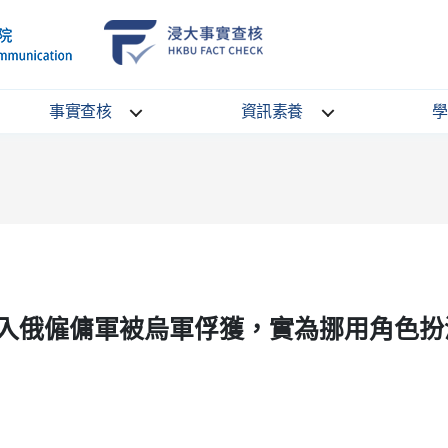
School
HKBU
of
FactCheck
Communication
Service
事實查核
資訊素養
學
入俄僱傭軍被烏軍俘獲，實為挪用角色扮