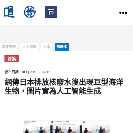
HKBU
School
HKBU
of
FactCheck
Communication
Service
Categories
事實查核
人工智能
日本
核廢水
錯誤
發布日期 (HKT) 2023-09-13
網傳日本排放核廢水後出現巨型海洋
生物，圖片實為人工智能生成