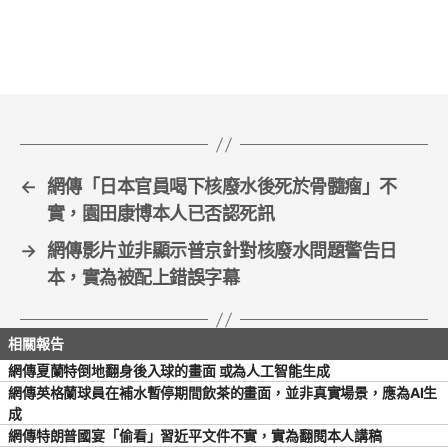
c
itt
ai
ar
e
er
l
e
b
o
o
k
←
網傳「日本官員喝下核廢水後死於骨髓瘤」不
實，園田康博本人已否認死訊
→
網傳影片並非顯示普京針對核廢水問題警告日
本，實為被配上錯誤字幕
網傳夏蘭特倒地翻身後入球的畫面 或為人工智能生成
網傳英格蘭球員在補水暫停期間飲茶的畫面，並非真實場景，應為AI生
成
網傳特朗普國宴「偷看」習近平文件不實，實為翻閱本人講稿