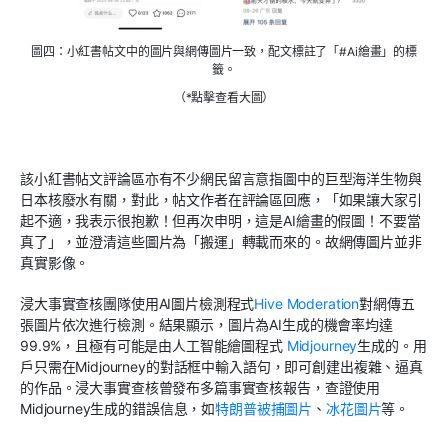
圖四：小紅書帖文中的圖片與網傳圖片一致，配文標註了「#Ai繪畫」的標
籤。
（*點擊查看大圖）
該小紅書帖文評論區亦有不少網民留言意指圖中的巨型海洋生物與
日本核廢水有關，對此，帖文作者在評論區回應，「如果讓大家引
起不適，我表示很抱歉！但再次申明，這是AI繪畫的假圖！不要當
真了」，並澄清這些圖片為「搬運」轉載而來的。故網傳圖片並非
真實影像。
浸大事實查核團隊使用AI圖片檢測程式
Hive Moderation
對網傳五
張圖片依次進行檢測。結果顯示，圖片為AI生成的機會率均達
99.9%，且極有可能是由人工智能繪圖程式
Midjourney
生成的。用
戶只需在Midjourney的對話框中輸入語句，即可創建出複雜、逼真
的作品。浸大事實查核曾發布多篇事實查核報告，查證使用
Midjourney生成的錯誤信息，如
特朗普被捕圖片
、
冰花圖片
等。