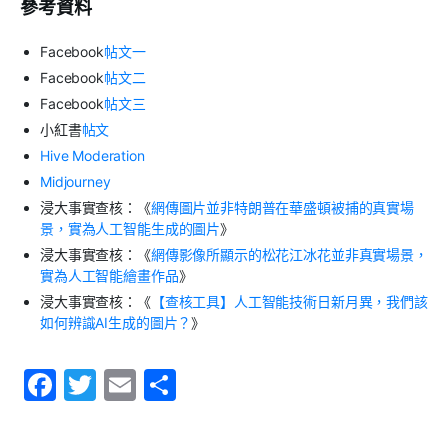
參考資料
Facebook
帖文一
Facebook
帖文二
Facebook
帖文三
小紅書
帖文
Hive Moderation
Midjourney
浸大事實查核：《
網傳圖片並非特朗普在華盛頓被捕的真實場
景，實為人工智能生成的圖片
》
浸大事實查核：《
網傳影像所顯示的松花江冰花並非真實場景，
實為人工智能繪畫作品
》
浸大事實查核：《
【查核工具】人工智能技術日新月異，我們該
如何辨識AI生成的圖片？
》
F
T
E
S
a
w
m
h