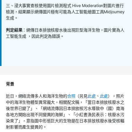
三、浸大事實查核使用圖片檢測程式 Hive Moderation對圖片進行
檢測，結果顯示網傳圖片極有可能為人工智能繪圖工具Midjourney
生成。
判定結果
：網傳日本排放核廢水後出現巨型海洋生物，圖片實為人
工智能生成 ，因此判定為錯誤。
背景
近日，網絡流傳多人和海洋生物的
合照
（另見
此處
、
此處
），照片
中的海洋生物體型異常龐大，相關配文稱，「當日本排放核廢水之
後世界已變了」、「網絡流傳因日本排放核污水導致中（國）南海
各地方開始出現不同變異的海鮮」、「小紅書漁民表示：核廢水污
染來了」，意指圖中形態巨大的生物是在日本排放核廢水後受核輻
射影響而產生變異的。