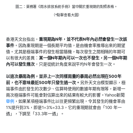
圖二：渠務署《雨水排放系統手冊》當中關於重現期的對照表格。
（*點擊查看大圖）
香港天文台指出，
重現期為
N
年，並不代表
N
年內必然會發生一次該
事件
。因為重現期是一個長期平均值，是由機會率推導出來的期望
值。尤其是極端事件的發生相當隨機，每次發生之間相隔的年期可
以有很大的差異：
某一個
N
年期內可以一次也不發生，另一個
N
年期
內可以發生幾次
，只是從統計角度來說平均N年會發生一次。
以這次暴雨為例，並非上一次同樣雨量的暴雨必然出現在
500
年
前，也不意味最近
500
年只發生過一次。
另外天文台模型顯示，極
端事件由於發生的次數少、估算時使用的數據年期有限等，新增一
兩次極端事件可能會對估算出來的結果有較大的影響。Yahoo新聞
舉例
，如果某項極端事件比以往更頻繁出現，令其發生的機會率由
1%提升到3%，即是1÷3%=33.3，它的重現期就會由「100 年一
遇」，下調至「33.3年一遇」。