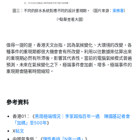
圖三：不同的排水系統對應不同的設計重現期。（圖片來源：
渠務署
）
（*點擊查看大圖）
值得一提的是，香港天文台指，因為氣候變化、大環境的改變，各
種事件的重現期都很大機會會有所改變。利用以往數據來估算出來
的重現期必然有所滯後，影響其代表性。當前的電腦氣候模式普遍
預測，未來在氣候變化之下，極端事件會加劇、增多，極端事件的
重現期會隨著時間縮短。
參考資料
香港01：《
黑雨極端情況｜李家超指百年一遇 陳國基記者會
「加碼」至500年
》
X
帖文
中國氣象局：《
理性看待「N年一遇」
》