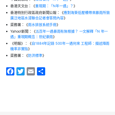
香港天文台：《
重現期：「N年一遇」？
》
香港特別行政區政府新聞公報：《
應對海葵低壓槽帶來暴雨所致
廣泛地區水浸聯合記者會答問內容
》
渠務署：《
雨水排放系統手冊
》
Yahoo!新聞：《
五百年一遇暴雨有無根據？ 一文解釋「N 年一
遇」重現期概念｜世紀豪雨
》
《明報》：《
自1884年記錄 500年一遇何來 工程師：描述降雨
機率非實指
》
渠務署：《
防洪標準
》
F
T
E
S
a
w
m
h
c
itt
ai
ar
e
er
l
e
b
o