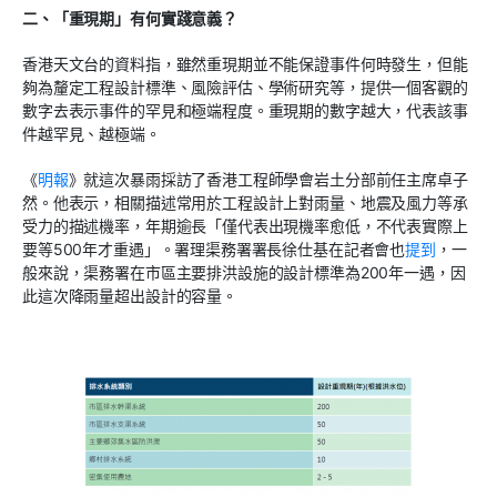
二、
「重現期」有何實踐意義？
香港天文台的資料指，雖然重現期並不能保證事件何時發生，但能
夠為釐定工程設計標準、風險評估、學術研究等，提供一個客觀的
數字去表示事件的罕見和極端程度。重現期的數字越大，代表該事
件越罕見、越極端。
《
明報
》就這次暴雨採訪了香港工程師學會岩土分部前任主席卓子
然。他表示，相關描述常用於工程設計上對雨量、地震及風力等承
受力的描述機率，年期逾長「僅代表出現機率愈低，不代表實際上
要等500年才重遇」。署理渠務署署長徐仕基在記者會也
提到
，一
般來說，渠務署在市區主要排洪設施的設計標準為200年一遇，因
此這次降雨量超出設計的容量。