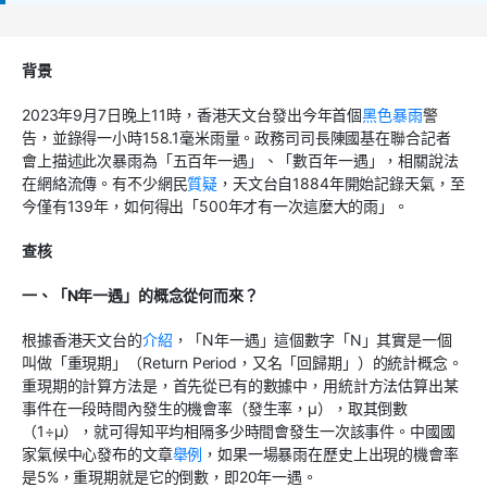
背景
2023年9月7日晚上11時，香港天文台發出今年首個
黑色暴雨
警
告，並錄得一小時158.1毫米雨量。政務司司長陳國基在聯合記者
會上描述此次暴雨為「五百年一遇」、「數百年一遇」，相關說法
在網絡流傳。有不少網民
質疑
，天文台自1884年開始記錄天氣，至
今僅有139年，如何得出「500年才有一次這麼大的雨」。
查核
一、
「
N
年一遇」的概念從何而來？
根據香港天文台的
介紹
，「N年一遇」這個數字「N」其實是一個
叫做「重現期」（Return Period，又名「回歸期」）的統計概念。
重現期的計算方法是，首先從已有的數據中，用統計方法估算出某
事件在一段時間內發生的機會率（發生率，μ），取其倒數
（1÷μ），就可得知平均相隔多少時間會發生一次該事件。中國國
家氣候中心發布的文章
舉例
，如果一場暴雨在歷史上出現的機會率
是5%，重現期就是它的倒數，即20年一遇。