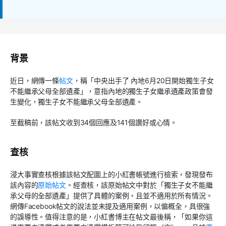
背景
近日，網傳一條
帖文
，稱「中央出手了 內地6月20日開始獨生子女
不能繼承父母全部遺產」，意指內地的獨生子女繼承遺產政策會發
生變化，獨生子女不能繼承父母全部遺產。
至截稿前，該帖文收到34個回應及141個讚好或心情。
查核
浸大事實查核根據該帖文配圖上的小紅書帳號進行檢索，發現發布
該內容的
原始帖文
。經查核，該原始帖文中對於「獨生子女不能繼
承父母的全部遺產」提供了具體的案例，且並不適用於所有情況。
網傳Facebook帖文的說法並未提及適用案例，以偏概全，具很強
的誤導性。值得注意的是，小紅書博主在帖文最後稱，「如果你這