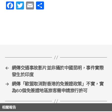
F
T
E
S
a
w
m
h
c
itt
ai
ar
e
er
l
e
b
o
o
k
←
網傳交通事故影片並非攝於中國昆明，事件實際
發生於印度
→
網傳「歐盟取消對香港的免簽證政策」不實，實
為60個免簽證地區旅客需申請旅行許可