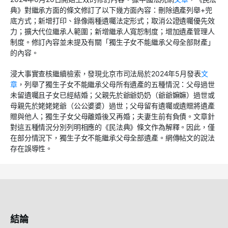
典》對繼承方面的條文修訂了以下幾方面內容：刪除遺產列舉+兜
底方式；新增打印、錄像兩種遺囑法定形式；取消公證遺囑優先效
力；擴大代位繼承人範圍；新增繼承人寬恕制度；增加遺產管理人
制度。修訂內容並未提及有關「獨生子女不能繼承父母全部財產」
的內容。
浸大事實查核繼續檢索，發現北京市司法局於2024年5月發表
文
章
，列舉了獨生子女不能繼承父母所有遺產的五種情況：父母過世
未留遺囑且子女已經結婚；父親先於爺爺奶奶（爺爺嫲嫲）過世或
母親先於姥姥姥爺（公公婆婆）過世；父母留有遺囑或遺贈將遺產
贈與他人；獨生子女父母離婚後又再婚；夫妻生前有負債。文章針
對這五種情況分別列明相應的《民法典》條文作為解釋。因此，僅
在部分情況下，獨生子女不能繼承父母全部遺產。網傳帖文的說法
存在誤導性。
結論