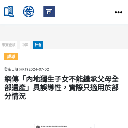
HKBU
School
HKBU
of
FactCheck
Communication
Service
Categories
事實查核
中國
社會
誤導
發布日期 (HKT) 2024-07-02
網傳「內地獨生子女不能繼承父母全
部遺產」具誤導性，實際只適用於部
分情況