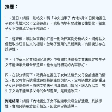
摘要：
一、近日，網傳一則帖文，稱「中央出手了 內地6月20日開始獨生
子女不能繼承父母全部遺產」，意指內地有關政策發生變化，獨生
子女不能繼承父母全部遺產。
二、經查核，該說法來自小紅書一則法律案例分析帖文。網傳帖文
僅截取小紅書帖文的標題，忽略了適用的具體案例，有關說法存在
誤導性。
三、《中華人民共和國民法典》中有關的法律條文並未規定獨生子
女不能繼承父母全部遺產，也未進行相關的內容修訂。
四、在部分情況下，確實存在獨生子女無法繼承父母全部遺產的情
況，如父母留有遺囑或遺贈將遺產贈與他人、父母過世未留遺囑且
子女已經結婚等。原帖文並未列明具體適用情況，讓人誤以為「獨
生子女均不能繼承父母的全部遺產」是普遍政策。
判定結果：
網傳「內地獨生子女不能繼承父母全部遺產」具誤導
性，實際只適用於部分情況，因此判定為誤導。