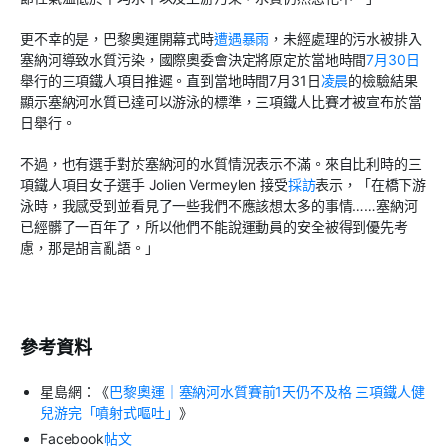
更不幸的是，巴黎奧運開幕式時
遭遇暴雨
，未經處理的污水被排入
塞納河導致水質污染，國際奧委會決定將原定於當地時間
7
月
30
日
舉行的三項鐵人項目推遲。直到當地時間
7
月
31
日
凌晨
的檢驗結果
顯示塞納河水質已達可以游泳的標準，三項鐵人比賽才被宣布於當
日舉行。
不過，也有選手對於塞納河的水質情況表示不滿。來自比利時的三
項鐵人項目女子選手
Jolien Vermeylen
接受
採訪
表示，「在橋下游
泳時，我感受到並看見了一些我們不應該想太多的事情……塞納河
已經髒了一百年了，所以他們不能說運動員的安全被得到優先考
慮，那是胡言亂語。」
參考資料
星島網：《
巴黎奧運｜塞納河水質賽前
1
天仍不及格
三項鐵人健
兒游完「噴射式嘔吐」
》
Facebook
帖文