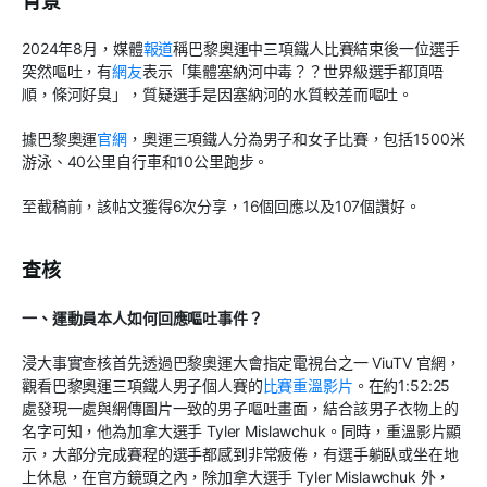
背景
2024
年
8
月，媒體
報道
稱巴黎奧運中三項鐵人比賽結束後一位選手
突然嘔吐，有
網友
表示「集體塞納河中毒？？世界級選手都頂唔
順，條河好臭」，質疑選手是因塞納河的水質較差而嘔吐。
據巴黎奧運
官網
，奧運三項鐵人分為男子和女子比賽，包括
1500
米
游泳、
40
公里自行車和
10
公里跑步。
至截稿前，該帖文獲得
6
次分享，
16
個回應以及
107
個讚好。
查核
一、運動員本人如何回應嘔吐事件？
浸大事實查核首先透過巴黎奧運大會指定電視台之一
ViuTV
官網，
觀看巴黎奧運三項鐵人男子個人賽的
比賽重溫影片
。在約
1:52:25
處發現一處與網傳圖片一致的男子嘔吐畫面，結合該男子衣物上的
名字可知，他為加拿大選手
Tyler Mislawchuk
。同時，重溫影片顯
示，大部分完成賽程的選手都感到非常疲倦，有選手躺臥或坐在地
上休息，在官方鏡頭之內，除加拿大選手
Tyler Mislawchuk
外，