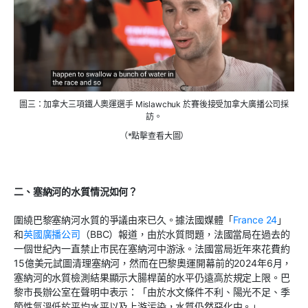
圖三：加拿大三項鐵人奧運選手 Mislawchuk 於賽後接受加拿大廣播公司採
訪。
（*點擊查看大圖）
二、塞納河的水質情況如何？
圍繞巴黎塞納河水質的爭議由來已久。據法國媒體「
France 24
」
和
英國廣播公司
（
BBC
）報道，由於水質問題，法國當局在過去的
一個世紀內一直禁止市民在塞納河中游泳。法國當局近年來花費約
15
億美元試圖清理塞納河，然而在巴黎奧運開幕前的
2024
年
6
月，
塞納河的水質檢測結果顯示大腸桿菌的水平仍遠高於規定上限。巴
黎市長辦公室在聲明中表示：「由於水文條件不利、陽光不足、季
節性氣溫低於平均水平以及上游污染，水質仍然惡化中。」