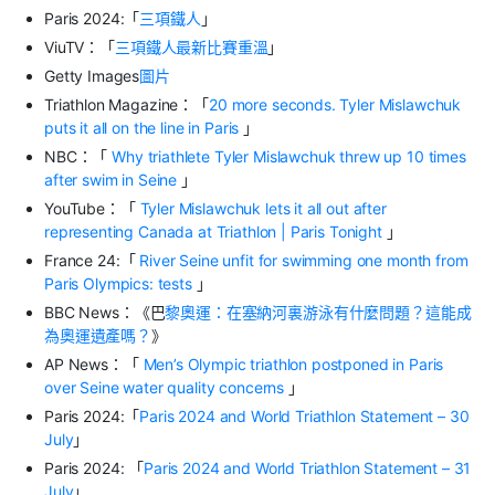
Paris 2024:
「
三項鐵人
」
ViuTV
：「
三項鐵人最新比賽重溫
」
Getty Images
圖片
Triathlon Magazine
：「
20 more seconds. Tyler Mislawchuk
puts it all on the line in Paris
」
NBC
：「
Why triathlete Tyler Mislawchuk threw up 10 times
after swim in Seine
」
YouTube
：「
Tyler Mislawchuk lets it all out after
representing Canada at Triathlon | Paris Tonight
」
France 24:
「
River Seine unfit for swimming one month from
Paris Olympics: tests
」
BBC News
：《巴
黎奧運：在塞納河裏游泳有什麼問題？這能成
為奧運遺產嗎？
》
AP News
：「
Men’s Olympic triathlon postponed in Paris
over Seine water quality concerns
」
Paris 2024:
「
Paris 2024 and World Triathlon Statement – 30
July
」
Paris 2024:
「
Paris 2024 and World Triathlon Statement – 31
July
」