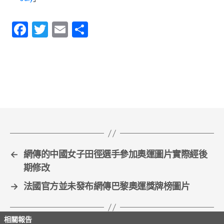
F
T
E
S
a
w
m
h
c
itt
ai
ar
e
er
l
e
b
o
o
k
←
網傳的中國女子田徑選手參加奧運圖片實際經後
期修改
→
法國官方並未發布網傳巴黎奧運獎牌榜圖片