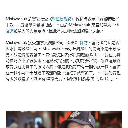
Mislawchuk
於賽後接受《
馬拉松雜誌
》採訪時表示「賽後我吐了
十次
……
最後幾圈變得很熱」。由於
Mislawchuk
來自加拿大，他
強調
加拿大的天氣寒冷，因此不太適應法國的夏季天氣。
Mislawchuk
接受加拿大廣播公司（
CBC
）
採訪
，當記者問及是否
因水質導致嘔吐時，
Mislawchuk
表示出現嘔吐的情況不是十分常
見，只是偶爾會發生，並否認是因為水質問題而嘔吐，「我在比賽
時碰巧吞下了很多水，這與水質無關。我的胃非常脹，所以這最終
成為我在比賽中的限制因素，像是我的胃中有一個小孩一樣，當你
在一個小時四十分鐘中竭盡所能，這種事就會發生」、「我的胃裡
有太多液體了，氣溫有
30
攝氏度，有很多因素導致 （嘔吐）」。