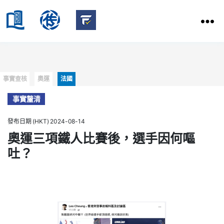
HKBU
School
HKBU
of
FactCheck
Communication
Service
Categories
事實查核
奧運
法國
事實釐清
發布日期 (HKT) 2024-08-14
奧運三項鐵人比賽後，選手因何嘔
吐？