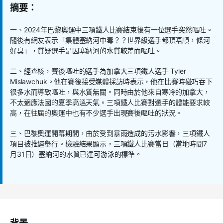
摘要：
一、
2024
年巴黎奧運中三項鐵人比賽結束後有一位選手突然嘔吐。
隨後有網友表示「集體塞納河中毒？？世界級選手都頂唔順，條河
好臭」，質疑選手是因塞納河的水質較差而嘔吐。
二、經查核，賽後嘔吐的選手為加拿大三項鐵人選手
Tyler
Mislawchuk
。他在賽後接受媒體採訪時表示，他在比賽時碰巧吞下
很多水而導致嘔吐，與水質無關。同時由於他來自寒冷的加拿大，
不太適應法國的夏季高溫天氣。三項鐵人比賽對選手的體能要求較
高，在往屆的奧運中也有不少選手出現賽後嘔吐的狀況。
三、巴黎奧運開幕期間，由於受到暴雨造成的污水影響，三項鐵人
項目被推遲舉行。檢驗結果顯示，三項鐵人比賽當日（當地時間
7
月
31
日）塞納河的水質已達可游泳的標準。