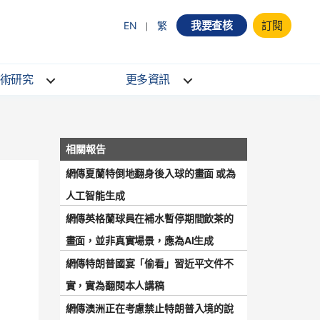
我要查核
訂閱
EN
繁
術研究
更多資訊
網傳夏蘭特倒地翻身後入球的畫面 或為
人工智能生成
網傳英格蘭球員在補水暫停期間飲茶的
畫面，並非真實場景，應為AI生成
網傳特朗普國宴「偷看」習近平文件不
實，實為翻閱本人講稿
網傳澳洲正在考慮禁止特朗普入境的說