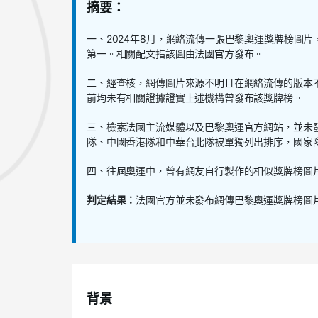
摘要：
一、
2024
年
8
月，網絡流傳一張巴黎奧運獎牌榜圖片
第一。相關配文指該圖由法國官方發布。
二、經查核，網傳圖片來源不明且在網絡流傳的版本
前均未有相關證據證實上述機構曾發布該獎牌榜。
三、檢索法國主流媒體以及巴黎奧運官方網站，並未
隊、中國香港隊和中華台北隊被單獨列出排序，國家
四、往屆奧運中，曾有網友自行製作的相似獎牌榜圖
判定結果：
法國官方並未發布網傳巴黎奧運獎牌榜圖
背景