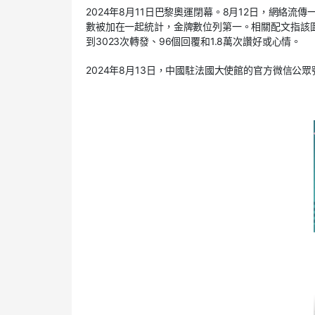
2024
年
8
月
11
日巴黎奧運閉幕。
8
月
12
日，網絡流傳
數被加在一起統計，金牌數位列第一。相關配文指該
到
3023
次轉發、
96
個回覆和
1.8
萬次讚好或心情。
2024
年
8
月
13
日，中國駐法國大使館的官方微信公眾