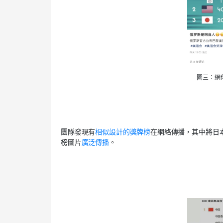
圖三：網
團隊發現有
相似設計的獎牌榜
在網絡傳播，其中將日
榜圖片
廣泛傳播
。