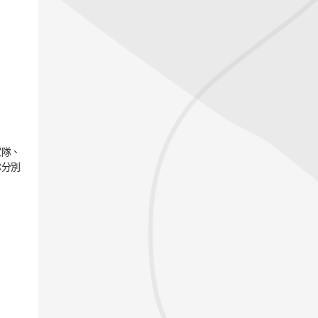
家隊、
隊分別