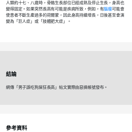
人類約十七、八歲時，骨骼生長部位已經成熟及停止生長，身高也
變得固定。如果突然長高有可能是疾病所致，例如，有
腦瘤
可能會
使患者不斷生產過多的荷爾蒙，因此身高持續增長，日後甚至會演
變為「巨人症」或「肢體肥大症」。
結論
網傳「男子誤吃狗屎狂長高」帖文實際由惡搞帳號發布。
參考資料