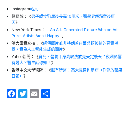
Instagram
帖文
網易號：《
男子誤食狗屎後長高
10
厘米，醫學界解釋背後原
因
》
New York Times
：「
An A.I.-Generated Picture Won an Art
Prize. Artists Aren’t Happy.
」
浸大事實查核：《
網傳圖片並非特朗普在華盛頓被捕的真實場
景，實為人工智能生成的圖片
》
Yahoo
新聞：《
育兒
・營養丨身高取決於先天定後天？夜
瞓影響
有幾大？醫生話你知！
》
香港中文大學醫院：《
腦有所醫：高大威猛也是病（刊登於蘋果
日報）
》
F
T
E
S
a
w
m
h
c
itt
ai
ar
e
er
l
e