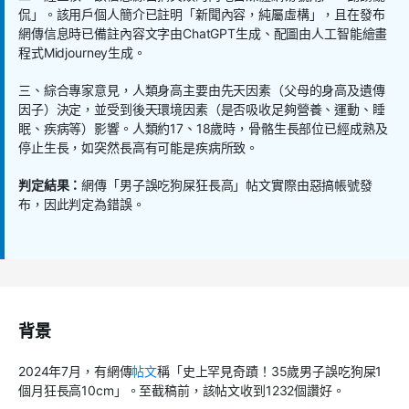
侃」。該用戶個人簡介已註明「新聞內容，純屬虛構」，且在發布
網傳信息時已備註內容文字由
ChatGPT
生成、配圖由人工智能繪畫
程式
Midjourney
生成。
三、綜合專家意見，人類身高主要由先天因素（父母的身高及遺傳
因子）決定，並受到後天環境因素（是否吸收足夠營養、運動、睡
眠、疾病等）影響。人類約
17
、
18
歲時，骨骼生長部位已經成熟及
停止生長，如突然長高有可能是疾病所致。
判定結果：
網傳「男子誤吃狗屎狂長高」帖文實際由惡搞帳號發
布，因此判定為錯誤。
背景
2024
年
7
月，有網傳
帖文
稱「史上罕見奇蹟！
35
歲男子誤吃狗屎
1
個月狂長高
10cm
」。至截稿前，該帖文收到
1232
個讚好。