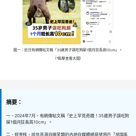
圖一：近日有網傳帖文稱「35歲男子誤吃狗屎1個月狂長高10cm」。
（*點擊查看大圖）
摘要：
一、
2024
年
7
月，有網傳帖文稱「史上罕見奇蹟！
35
歲男子誤吃狗
屎
1
個月狂長高
10cm
」。
二、經查核，該信息源自搞笑類的內地自媒體網易號用戶「胡謅亂