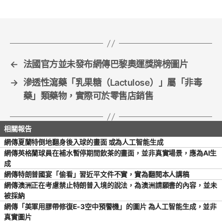
b
o
o
k
←
法國官方並未發布網傳巴黎奧運獎牌榜圖片
→
滲透性瀉藥「乳果糖（Lactulose）」屬「非毒
藥」類藥物，實際可於零售店銷售
網傳夏蘭特倒地翻身後入球的畫面 或為人工智能生成
網傳英格蘭球員在補水暫停期間飲茶的畫面，並非真實場景，應為AI生
成
網傳特朗普國宴「偷看」習近平文件不實，實為翻閱本人講稿
網傳澳洲正在考慮禁止特朗普入境的說法，為澳洲請願書的內容，並未
被採納
網傳「美軍用膠帶修復E-3空中預警機」的圖片 為人工智能生成，並非
真實圖片