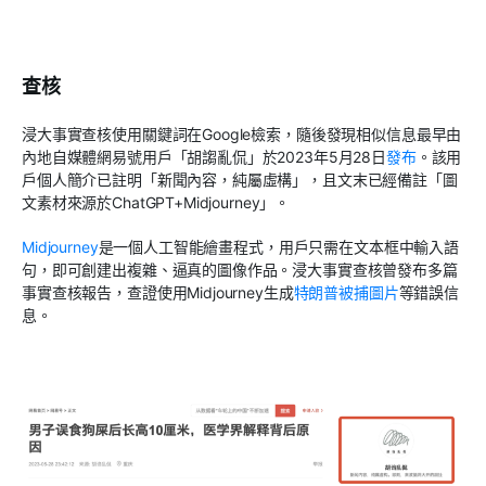
查核
浸大事實查核使用關鍵詞在
Google
檢索，隨後發現相似信息最早由
內地自媒體網易號用戶「胡謅亂侃」於
2023
年
5
月
28
日
發布
。該用
戶個人簡介已註明「新聞內容，純屬虛構」，且文末已經備註「圖
文素材來源於
ChatGPT+Midjourney
」。
Midjourney
是一個人工智能繪畫程式，用戶只需在文本框中輸入語
句，即可創建出複雜、逼真的圖像作品。浸大事實查核曾發布多篇
事實查核報告，查證使用
Midjourney
生成
特朗普被捕圖片
等錯誤信
息。