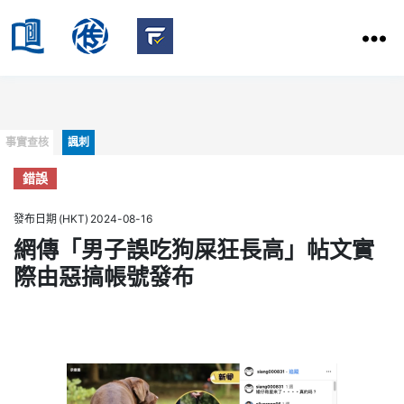
HKBU
School
HKBU
of
FactCheck
Communication
Service
Categories
事實查核
諷刺
錯誤
發布日期 (HKT) 2024-08-16
網傳「男子誤吃狗屎狂長高」帖文實
際由惡搞帳號發布