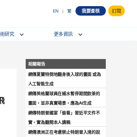
我要查核
訂閱
EN
繁
術研究
更多資訊
網傳夏蘭特倒地翻身後入球的畫面 或為
人工智能生成
網傳英格蘭球員在補水暫停期間飲茶的
飛
畫面，並非真實場景，應為AI生成
網傳特朗普國宴「偷看」習近平文件不
實，實為翻閱本人講稿
網傳澳洲正在考慮禁止特朗普入境的說