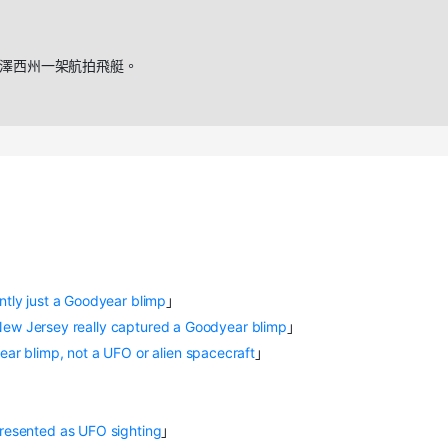
新澤西州一架航拍飛艇。
ntly just a Goodyear blimp
」
n New Jersey really captured a Goodyear blimp
」
ar blimp, not a UFO or alien spacecraft
」
resented as UFO sighting
」