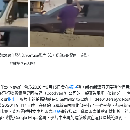
2020年發布的YouTube影片（右）所顯示的是同一場景。
（*點擊查看大圖）
 News）曾於2020年9月15日發布
報道
稱，新有新澤西居民稱他們目
行物體實際是固特異（Goodyear）公司的一架廣告飛艇（blimp），
der
指出
，影片中的拍攝地點是新澤西州21號公路上（New Jersey’s Rout
2020年9月14日晚上在紐約市和新澤西州北部飛行了一艘飛艇，航拍新
橄欖球比賽。查核團隊對文中的兩處
地點
進行搜尋，發現兩處地點距離相近，符
瀏覽Google Maps發現，影片中出現的建築確實在這個區域範圍內。