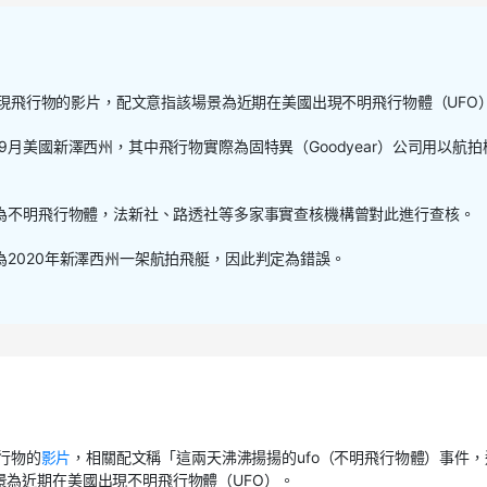
空出現飛行物的影片，配文意指該場景為近期在美國出現不明飛行物體（UFO
9月美國新澤西州，其中飛行物實際為固特異（Goodyear）公司用以航拍
傳為不明飛行物體，法新社、路透社等多家事實查核機構曾對此進行查核。
為2020年新澤西州一架航拍飛艇，因此判定為錯誤。
飛行物的
影片
，相關配文稱「這兩天沸沸揚揚的ufo（不明飛行物體）事件，
為近期在美國出現不明飛行物體（UFO）。