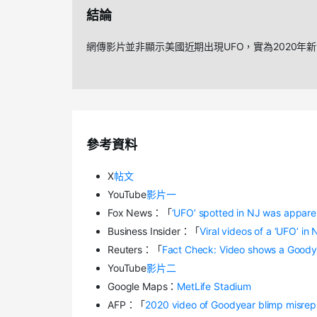
結論
網傳影片並非顯示美國近期出現UFO，實為2020年
參考資料
X
帖文
YouTube
影片一
Fox News：「
‘UFO’ spotted in NJ was appare
Business Insider：「
Viral videos of a ‘UFO’ i
Reuters：「
Fact Check: Video shows a Goodye
YouTube
影片二
Google Maps：
MetLife Stadium
AFP：「
2020 video of Goodyear blimp misrep