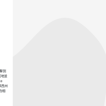
擊到
當地並
e
澤西州
合相