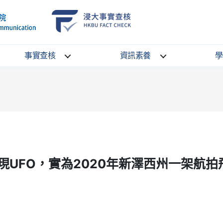
School
HKBU
of
FactCheck
Communication
Service
事實查核
資訊素養
學
UFO，實為2020年新澤西州一架航拍