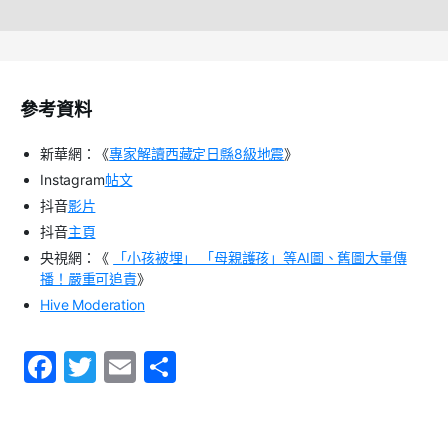
參考資料
新華網：《
專家解讀西藏定日縣8級地震
》
Instagram
帖文
抖音
影片
抖音
主頁
央視網：《
「小孩被埋」 「母親護孩」等AI圖、舊圖大量傳
播！嚴重可追責
》
Hive Moderation
F
T
E
S
a
w
m
h
c
itt
ai
ar