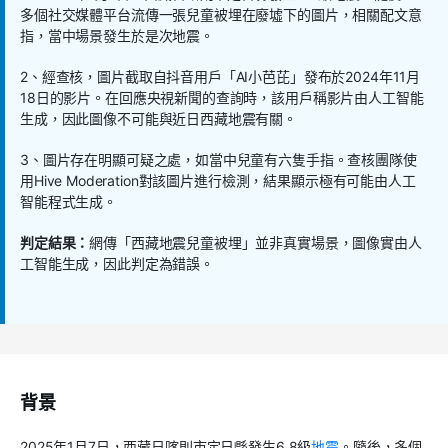
多個社交媒體平台流傳一張兒童被埋在廢墟下的圖片，相關配文意
指，當中場景發生於是次地震。
2、經查核，圖片截取自抖音用戶「AI小芭芘」發布於2024年11月
18日的影片。在回應央視新聞的查詢時，該用戶稱影片由人工智能
生成，因此圖像不可能與近日西藏地震有關。
3、圖片存在明顯可疑之處，如當中兒童有六隻手指。查核團隊使
用Hive Moderation對該圖片進行檢測，結果顯示極有可能由人工
智能程式生成。
判定結果：
網傳「西藏地震兒童被埋」並非真實場景，圖像實由人
工智能生成，因此判定為錯誤。
背景
2025年1月7日，西藏日喀則市定日縣發生6.8級
地震
。隨後，多個