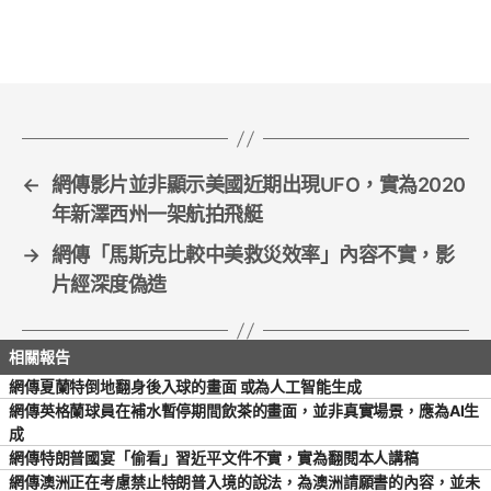
e
er
l
e
b
o
o
k
←
網傳影片並非顯示美國近期出現UFO，實為2020
年新澤西州一架航拍飛艇
→
網傳「馬斯克比較中美救災效率」內容不實，影
片經深度偽造
網傳夏蘭特倒地翻身後入球的畫面 或為人工智能生成
網傳英格蘭球員在補水暫停期間飲茶的畫面，並非真實場景，應為AI生
成
網傳特朗普國宴「偷看」習近平文件不實，實為翻閱本人講稿
網傳澳洲正在考慮禁止特朗普入境的說法，為澳洲請願書的內容，並未