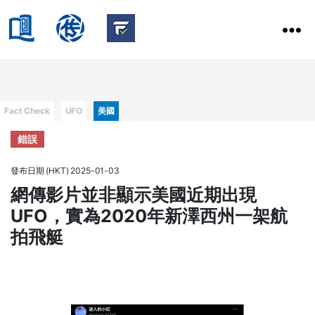
HKBU
School
HKBU
of
FactCheck
Communication
Service
Categories
Fact Check
UFO
美國
錯誤
發布日期 (HKT) 2025-01-03
網傳影片並非顯示美國近期出現
UFO，實為2020年新澤西州一架航
拍飛艇