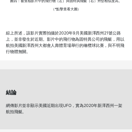
圖四：被查核影片中的飛行物（左）與固特異飛艇（右）外型相似度高。
（*點擊查看大圖）
綜上所述，該影片實際拍攝於2020年9月美國新澤西州21號公路
上，並非發生於近期。影片中的飛行物為固特異公司的飛艇，用以
航拍美國新澤西州大都會人壽體育場舉行的橄欖球比賽，與不明飛
行物體無關。
結論
網傳影片並非顯示美國近期出現UFO，實為2020年新澤西州一架
航拍飛艇。