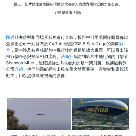
圖三：影片拍攝於美國新澤西州大都會人壽體育場附近的21號公路。
（*點擊查看大圖）
路透社
亦曾對相同場景影片進行查核，報告中引用美國媒體哥倫比
亞廣播公司一則發布於YouTube頻道CBS 8 San Diego的新聞
影
片
，當中涉及被查核影片中飛行物的近距離放大畫面，可以看出該
飛行物外形與飛艇相似度高。
法新社
採訪到影片中飛行物的目擊者
Shannon Miller，他確認自己肉眼看到的是一架飛艇。根據固特異
公司
介紹
，他們的飛艇經常出現在重大體育賽事、音樂會和慶祝活
動中，用以提供鳥瞰視角的影像。