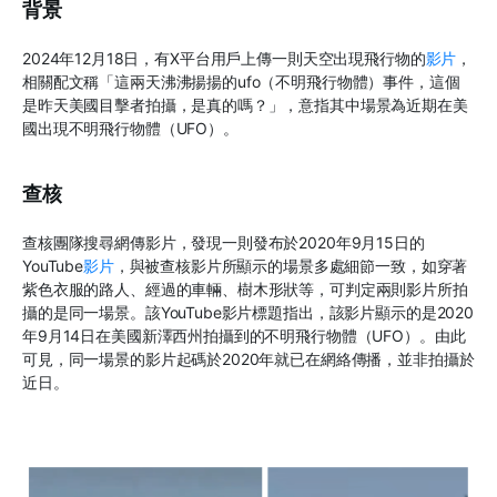
背景
2024年12月18日，有X平台用戶上傳一則天空出現飛行物的
影片
，
相關配文稱「這兩天沸沸揚揚的ufo（不明飛行物體）事件，這個
是昨天美國目擊者拍攝，是真的嗎？」，意指其中場景為近期在美
國出現不明飛行物體（UFO）。
查核
查核團隊搜尋網傳影片，發現一則發布於2020年9月15日的
YouTube
影片
，與被查核影片所顯示的場景多處細節一致，如穿著
紫色衣服的路人、經過的車輛、樹木形狀等，可判定兩則影片所拍
攝的是同一場景。該YouTube影片標題指出，該影片顯示的是2020
年9月14日在美國新澤西州拍攝到的不明飛行物體（UFO）。由此
可見，同一場景的影片起碼於2020年就已在網絡傳播，並非拍攝於
近日。