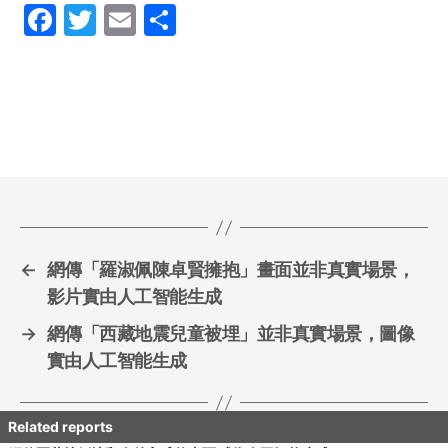
F
T
E
S
a
w
m
h
c
itt
ai
ar
e
er
l
e
b
o
o
k
←
網傳「羅淑佩陳卓賢擁抱」畫面並非真實場景，
影片實由人工智能生成
→
網傳「西藏地震兒童被埋」並非真實場景，圖像
實由人工智能生成