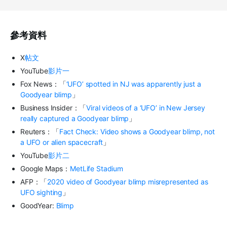
參考資料
X
帖文
YouTube
影片一
Fox News：「
‘UFO’ spotted in NJ was apparently just a
Goodyear blimp
」
Business Insider：「
Viral videos of a ‘UFO’ in New Jersey
really captured a Goodyear blimp
」
Reuters：「
Fact Check: Video shows a Goodyear blimp, not
a UFO or alien spacecraft
」
YouTube
影片二
Google Maps：
MetLife Stadium
AFP：「
2020 video of Goodyear blimp misrepresented as
UFO sighting
」
GoodYear:
Blimp