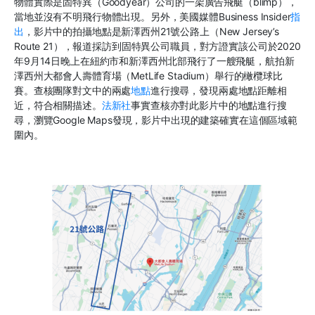
物體實際是固特異（Goodyear）公司的一架廣告飛艇（blimp），
當地並沒有不明飛行物體出現。另外，美國媒體Business Insider
指
出
，影片中的拍攝地點是新澤西州21號公路上（New Jersey’s
Route 21），報道採訪到固特異公司職員，對方證實該公司於2020
年9月14日晚上在紐約市和新澤西州北部飛行了一艘飛艇，航拍新
澤西州大都會人壽體育場（MetLife Stadium）舉行的橄欖球比
賽。查核團隊對文中的兩處
地點
進行搜尋，發現兩處地點距離相
近，符合相關描述。
法新社
事實查核亦對此影片中的地點進行搜
尋，瀏覽Google Maps發現，影片中出現的建築確實在這個區域範
圍內。