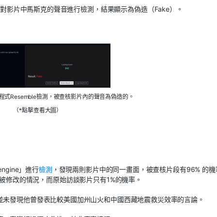
對影片中馬斯克的聲音進行檢測，結果顯示為偽造（Fake）。
式Resemble檢測，被查核影片內的聲音為偽造的。
（*點擊查看大圖）
ngine」進行
檢測
，發現兩則影片中的同一畫面，被查核片段有96% 的機
存在臉部被修改的情況，而原始訪談影片只有1%的機率。
並未發現他曾發表比較美國加州山火和中國西藏地震救災效率的言論。