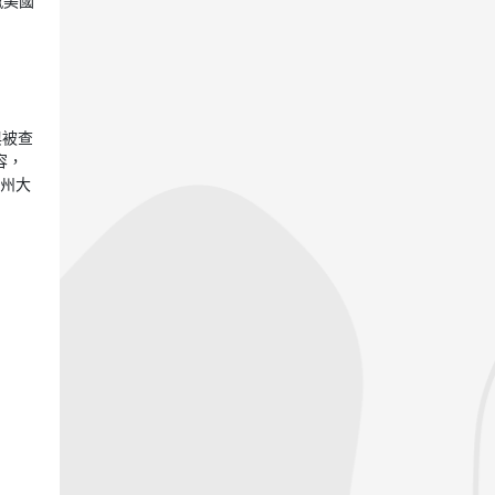
撼美國
與被查
容，
加州大