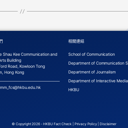
們
相關連結
e Shau Kee Communication and
School of Communication
Arts Building
Department of Communication S
ford Road, Kowloon Tong
Department of Journalism
n, Hong Kong
Department of Interactive Media
omm_fcs@hkbu.edu.hk
HKBU
© Copyright 2026 - HKBU Fact Check |
Privacy Policy
|
Disclaimer