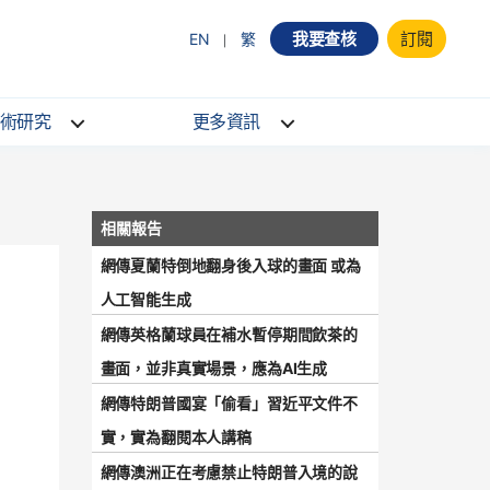
我要查核
訂閱
EN
繁
術研究
更多資訊
網傳夏蘭特倒地翻身後入球的畫面 或為
人工智能生成
網傳英格蘭球員在補水暫停期間飲茶的
畫面，並非真實場景，應為AI生成
網傳特朗普國宴「偷看」習近平文件不
實，實為翻閱本人講稿
網傳澳洲正在考慮禁止特朗普入境的說