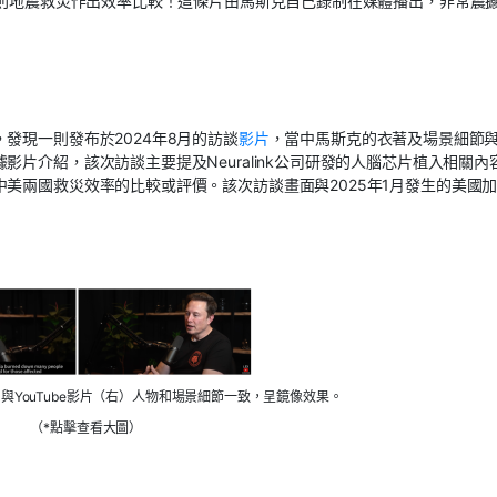
喀則地震救災作出效率比較！這條片由馬斯克自己錄制在媒體播出，非常震
發現一則發布於2024年8月的訪談
影片
，當中馬斯克的衣著及場景細節
片介紹，該次訪談主要提及Neuralink公司研發的人腦芯片植入相關內
美兩國救災效率的比較或評價。該次訪談畫面與2025年1月發生的美國
與YouTube影片（右）人物和場景細節一致，呈鏡像效果。
（*點擊查看大圖）