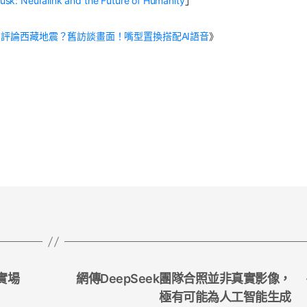
Musk: Neuralink and the Future of Humanity
」
評論西藏地震？舊訪談畫面！嘴型置換搭配AI語音
》
實場
網傳DeepSeek團隊合照並非真實影像，
極有可能為人工智能生成