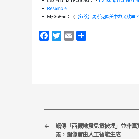
Lex Fridman Podcast：「
Transcript for Elon 
Resemble
MyGoPen：《
【錯誤】馬斯克談美中救災效率？
F
T
E
S
a
w
m
h
c
itt
ai
ar
e
er
l
e
b
o
o
k
←
網傳「西藏地震兒童被埋」並非真
景，圖像實由人工智能生成