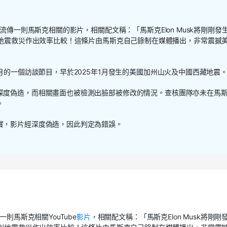
流傳一則馬斯克相關的影片，相關配文稱：「馬斯克Elon Musk將剛剛發
則地震救災作出效率比較！這條片由馬斯克自己錄制在媒體播出，非常震撼
8月的一個訪談節目，早於
2025年1月發生的美國加州山火及中國西藏地震
深度偽造，而相關畫面也被檢測出臉部被修改的情況
。
查核團隊亦未在馬
。
實，影片經深度偽造，因此判定為錯誤。
則馬斯克相關YouTube
影片
，相關配文稱：「馬斯克Elon Musk將剛剛