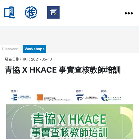
HKBU
School
HKBU
of
FactCheck
Communication
Service
Categories
Discover
Workshops
發布日期 (HKT) 2021-05-10
青協 X HKACE 事實查核教師培訓