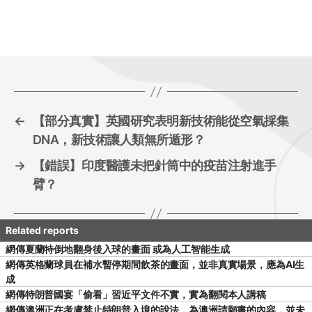
←
【部分真實】英國研究表明新技術能從空氣採集
DNA，新技術讓人類無所遁形？
→
【錯誤】印度醫護未把針筒中的疫苗注射進手
臂？
網傳夏蘭特倒地翻身後入球的畫面 或為人工智能生成
網傳英格蘭球員在補水暫停期間飲茶的畫面，並非真實場景，應為AI生
成
網傳特朗普國宴「偷看」習近平文件不實，實為翻閱本人講稿
網傳澳洲正在考慮禁止特朗普入境的說法，為澳洲請願書的內容，並未