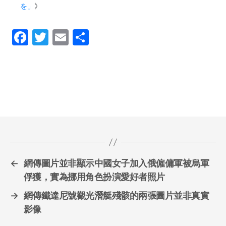
を」
》
F
T
E
S
a
w
m
h
c
itt
ai
ar
e
er
l
e
b
o
o
k
←
網傳圖片並非顯示中國女子加入俄僱傭軍被烏軍
俘獲，實為挪用角色扮演愛好者照片
→
網傳鐵達尼號觀光潛艇殘骸的兩張圖片並非真實
影像