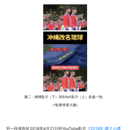
圖二：網傳影片（下）與Bilibili影片（上）多處一致。
（*點擊查看大圖）
另一段發布於
2018
年
4
月
21
日的
YouTube
影片《
2018
年
曙之山農