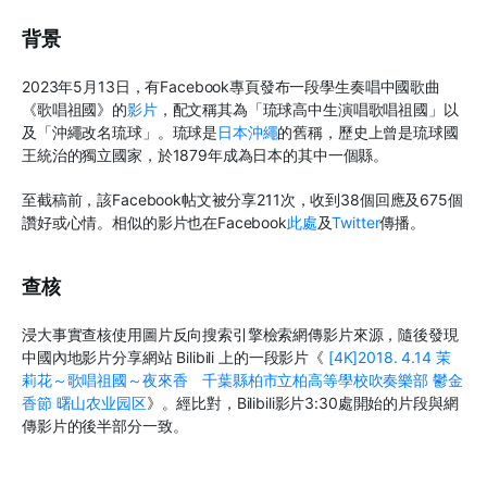
背景
2023
年
5
月
13
日，有
Facebook
專頁發布一段學生奏唱中國歌曲
《歌唱祖國》的
影片
，配文稱其為「琉球高中生演唱歌唱祖國」以
及「沖繩改名琉球」。琉球是
日本沖繩
的舊稱，歷史上曾是琉球國
王統治的獨立國家，於
1879
年成為日本的其中一個縣。
至截稿前，該
Facebook
帖文被分享
211
次，收到
38
個回應及
675
個
讚好或心情。相似的影片也在
Facebook
此處
及
Twitter
傳播。
查核
浸大事實查核使用圖片反向搜索引擎檢索網傳影片來源，隨後發現
中國內地影片分享網站
Bilibili
上的一段影片《
[4K]2018. 4.14
茉
莉花～歌唱祖國～夜來香 千葉縣柏市立柏高等學校吹奏樂部
鬱金
香節
曙山农业园区
》。經比對，
Bilibili
影片
3:30
處開始的片段與網
傳影片的後半部分一致。