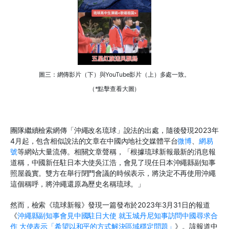
圖三：網傳影片（下）與YouTube影片（上）多處一致。
（*點擊查看大圖）
團隊繼續檢索網傳「沖繩改名琉球」說法的出處，隨後發現
2023
年
4
月起，包含相似說法的文章在中國內地社交媒體平台
微博
、
網易
號
等網站大量流傳。相關文章聲稱，「根據琉球新報最新的消息報
道稱，中國新任駐日本大使吳江浩，會見了現任日本沖繩縣副知事
照屋義實。雙方在舉行閉門會議的時候表示，將決定不再使用沖繩
這個稱呼，將沖繩還原為歷史名稱琉球。」
然而，檢索《琉球新報》發現一篇發布於
2023
年
3
月
31
日的報道
《
沖繩縣副知事會見中國駐日大使
就玉城丹尼知事訪問中國尋求合
作
大使表示「希望以和平的方式解決區域穩定問題」
》。該報道中