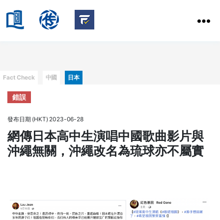
HKBU
School
HKBU
of
FactCheck
Communication
Service
Categories
Fact Check
中國
日本
錯誤
發布日期 (HKT) 2023-06-28
網傳日本高中生演唱中國歌曲影片與
沖繩無關，沖繩改名為琉球亦不屬實