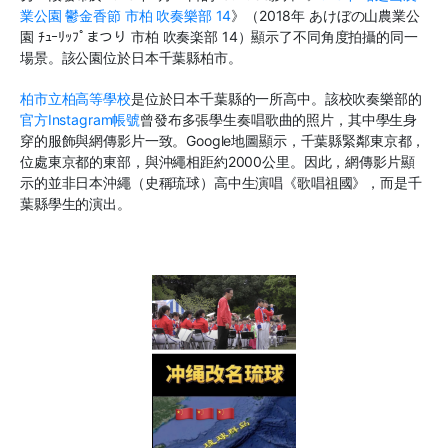
業公園
鬱金香節
市柏
吹奏樂部
14
》（
2018
年 あけぼの山農業公
園 ﾁｭｰﾘｯﾌﾟまつり 市柏 吹奏楽部
14
）顯示了不同角度拍攝的同一
場景。該公園位於日本千葉縣柏市。
柏市立柏高等學校
是位於日本千葉縣的一所高中。該校吹奏樂部的
官方
Instagram
帳號
曾發布多張學生奏唱歌曲的照片，其中學生身
穿的服飾與網傳影片一致。
Google
地圖顯示，千葉縣緊鄰東京都，
位處東京都的東部，與沖繩相距約
2000
公里。因此，網傳影片顯
示的並非日本沖繩（史稱琉球）高中生演唱《歌唱祖國》，而是千
葉縣學生的演出。