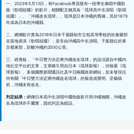
一、
2023
年
5
月
13
日，有
Facebook
專頁發布一段學生奏唱中國歌
曲《歌唱祖國》的影片，相關配文稱其為「琉球高中生演唱《歌唱
祖國》」、「沖繩改名琉球」。琉球是日本沖繩的舊稱，其於
1879
年成為日本的沖繩縣。
二、網傳影片實為
2018
年日本千葉縣柏市立柏高等學校的吹奏樂部
在當地表演《歌唱祖國》，並非由沖繩高中生演唱。千葉縣位於東
京都東部，距離沖繩約
2000
公里。
三、經查核，「中日雙方決定將沖繩改名琉球」的說法源自中國內
地社交平台的文章，文章稱引用自日本《琉球新報》，但檢索《琉
球新報》、多個國際新聞通訊社及中日兩國政府網站，並未發現任
何有關「中日雙方決定將沖繩改名琉球」的報道或聲明。至截稿
前，沖繩未有改名。
判定結果：
網傳日本高中生演唱中國歌曲影片與沖繩無關，沖繩改
名為琉球亦不屬實，因此判定為錯誤。