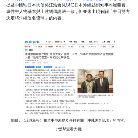
提及中國駐日本大使吳江浩會見現任日本沖繩縣副知事照屋義實，
事件中人物基本與上述網傳說法一致，但並未出現有關「中日雙方
決定將沖繩改名琉球」的內容。
圖四：《琉球新報》報道中並未提及任何有關「沖繩改名琉球」的內容。
（*點擊查看大圖）