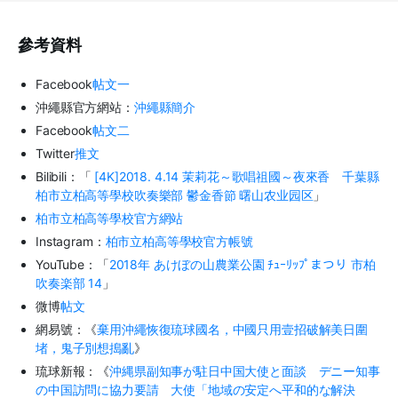
參考資料
Facebook
帖文一
沖繩縣官方網站：
沖繩縣簡介
Facebook
帖文二
Twitter
推文
Bilibili
：「
[4K]2018. 4.14
茉莉花～歌唱祖國～夜來香 千葉縣
柏市立柏高等學校吹奏樂部
鬱金香節
曙山农业园区
」
柏市立柏高等學校官方網站
Instagram
：
柏市立柏高等學校官方帳號
YouTube
：「
2018
年
あけぼの山農業公園
ﾁｭｰﾘｯﾌﾟまつり
市柏
吹奏楽部
14
」
微博
帖文
網易號：《
棄用沖繩恢復琉球國名，中國只用壹招破解美日圍
堵，鬼子別想搗亂
》
琉球新報：《
沖
縄県副知事が駐日中国大使と面談 デニー知事
の中国訪問に協力要請 大使「地域の安定へ平和的な解決