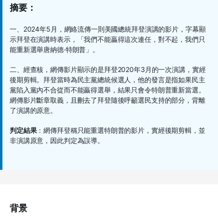
摘要：
一、
2024
年
5
月，網絡流傳一則美國總統拜登演講的影片，字幕顯
示拜登在演講時表示，「我們不能贏得這次連任，對不起，我們只
能重新選舉唐納德
·
特朗普」。
二、經查核，網傳影片顯示的是拜登
2020
年
3
月的一次演講，實經
後期剪輯。拜登當時為民主黨總統候選人，他的發言是指如果民主
黨陷入黨內不合從而不能贏得選舉，結果只會令特朗普重新當選。
網傳影片斷章取義，且刪去了拜登隨後呼籲選民支持的部分，背離
了演講的原意。
判定結果
：網傳拜登稱只能重選特朗普的影片，實經後期剪輯，並
非演講原意，因此判定為誤導。
背景