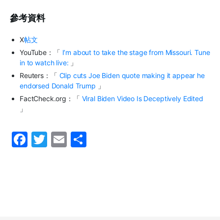
參考資料
X
帖文
YouTube
：「
I’m about to take the stage from Missouri. Tune
in to watch live:
」
Reuters
：「
Clip cuts Joe Biden quote making it appear he
endorsed Donald Trump
」
FactCheck.org
：「
Viral Biden Video Is Deceptively Edited
」
F
T
E
S
a
w
m
h
c
itt
ai
ar
e
er
l
e
b
o