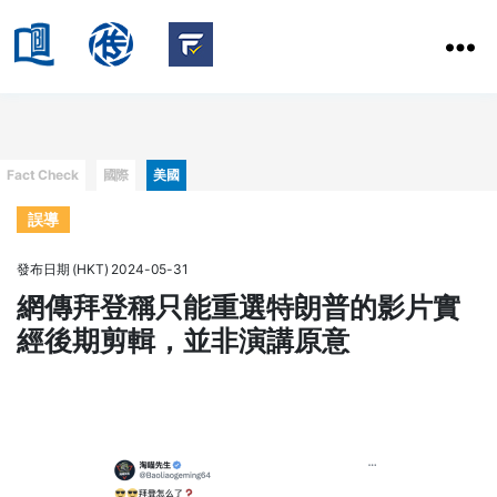
HKBU
School
HKBU
of
FactCheck
Communication
Service
Categories
Fact Check
國際
美國
誤導
發布日期 (HKT) 2024-05-31
網傳拜登稱只能重選特朗普的影片實
經後期剪輯，並非演講原意