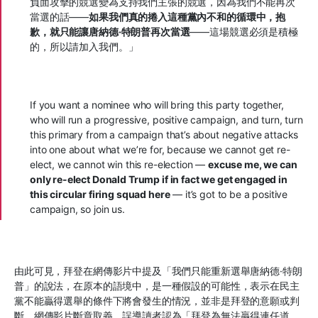
負面攻擊的競選變為支持我們主張的競選，因為我們不能再次
當選的話
——
如果我們真的捲入這種黨內不和的循環中，抱
歉，就只能讓唐納德
·
特朗普再次當選
——
這場競選必須是積極
的，所以請加入我們。」
If you want a nominee who will bring this party together,
who will run a progressive, positive campaign, and turn, turn
this primary from a campaign that’s about negative attacks
into one about what we’re for, because we cannot get re-
elect, we cannot win this re-election —
excuse me, we can
only re-elect Donald Trump if in fact we get engaged in
this circular firing squad here
— it’s got to be a positive
campaign, so join us.
由此可見，拜登在網傳影片中提及「我們只能重新選舉唐納德
·
特朗
普」的說法，在原本的語境中，是一種假設的可能性，表示在民主
黨不能贏得選舉的條件下將會發生的情況，並非是拜登的意願或判
斷。網傳影片斷章取義，誤導讀者認為「拜登為無法贏得連任道