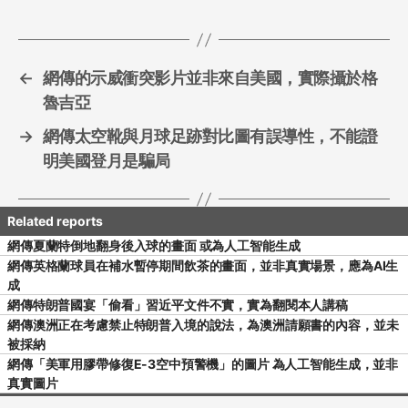
o
k
←
網傳的示威衝突影片並非來自美國，實際攝於格
魯吉亞
→
網傳太空靴與月球足跡對比圖有誤導性，不能證
明美國登月是騙局
網傳夏蘭特倒地翻身後入球的畫面 或為人工智能生成
網傳英格蘭球員在補水暫停期間飲茶的畫面，並非真實場景，應為AI生
成
網傳特朗普國宴「偷看」習近平文件不實，實為翻閱本人講稿
網傳澳洲正在考慮禁止特朗普入境的說法，為澳洲請願書的內容，並未
被採納
網傳「美軍用膠帶修復E-3空中預警機」的圖片 為人工智能生成，並非
真實圖片