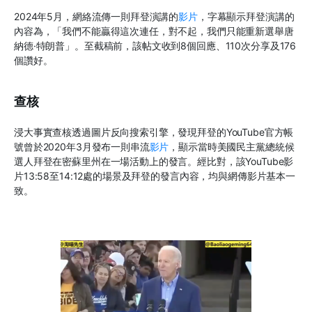
2024
年
5
月，網絡流傳一則拜登演講的
影片
，字幕顯示拜登演講的
內容為，「我們不能贏得這次連任，對不起，我們只能重新選舉唐
納德
·
特朗普」。至截稿前，該帖文收到
8
個回應、
110
次分享及
176
個讚好。
查核
浸大事實查核透過圖片反向搜索引擎，發現拜登的
YouTube
官方帳
號曾於
2020
年
3
月發布一則串流
影片
，顯示當時美國民主黨總統候
選人拜登在密蘇里州在一場活動上的發言。經比對，該
YouTube
影
片
13:58
至
14:12
處的場景及拜登的發言內容，均與網傳影片基本一
致。