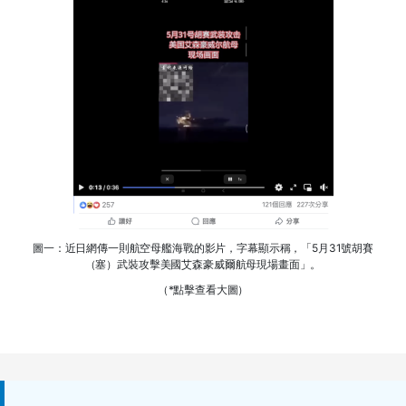
圖一：近日網傳一則航空母艦海戰的影片，字幕顯示稱，「5月31號胡賽
（塞）武裝攻擊美國艾森豪威爾航母現場畫面」。
（*點擊查看大圖）