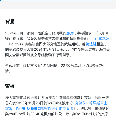
背景
2024
年
5
月，網傳一段航空母艦海戰的
影片
，字幕顯示，「
5
月
31
號胡賽（塞）武裝攻擊美國艾森豪威爾航母現場畫面」。
胡塞武裝
（
Houthis
）
為控制也門大部分地區的武裝組織。據
路透社
報道，
胡塞武裝發言人於
2024
年
5
月
31
日表示，也門胡塞武裝在紅海向美
國艾森豪威爾號航空母艦發動了導彈襲擊。
至截稿前，該帖文收到
121
個回應、
227
次分享及
257
個讚好或心
情。
查核
浸大事實查核透過圖片反向搜索引擎搜尋網傳影片來源，發現一段
發布於
2023
年
12
月
26
日的
YouTube
影片《
2
分鐘前！哈馬斯真主
黨戰士以伊朗反艦飛彈擊沉以色列航空母艦
》。經比對，網傳影片
與
YouTube
影片
00:40
處開始的片段一致。該
YouTube
影片的文字