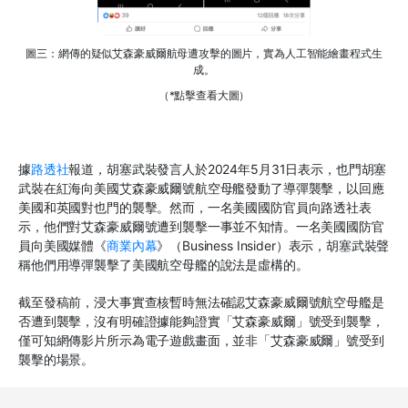
圖三：網傳的疑似艾森豪威爾航母遭攻擊的圖片，實為人工智能繪畫程式生
成。
（*點擊查看大圖）
據
路透社
報道，胡塞武裝發言人於
2024
年
5
月
31
日表示，也門胡塞
武裝在紅海向美國艾森豪威爾號航空母艦發動了導彈襲擊，以回應
美國和英國對也門的襲擊。然而，一名美國國防官員向路透社表
示，他們對艾森豪威爾號遭到襲擊一事並不知情。一名美國國防官
員向美國媒體《
商業內幕
》（
Business Insider
）表示，胡塞武裝聲
稱他們用導彈襲擊了美國航空母艦的說法是虛構的。
截至發稿前，浸大事實查核暫時無法確認艾森豪威爾號航空母艦是
否遭到襲擊，沒有明確證據能夠證實「艾森豪威爾」號受到襲擊，
僅可知網傳影片所示為電子遊戲畫面，並非「艾森豪威爾」號受到
襲擊的場景。