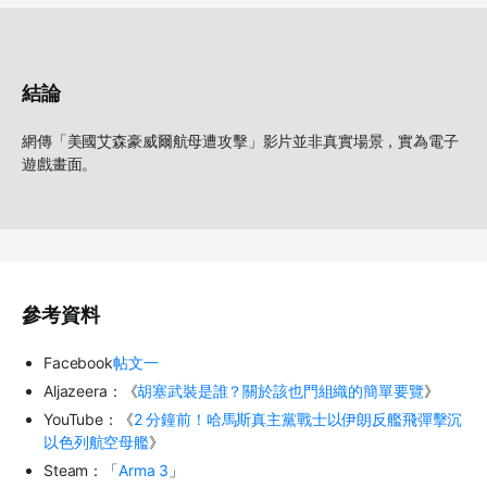
結論
網傳「美國艾森豪威爾航母遭攻擊」影片並非真實場景，實為電子
遊戲畫面。
參考資料
Facebook
帖文一
Aljazeera
：《
胡塞武裝是誰？關於該也門組織的簡單要覽
》
YouTube
：《
2
分鐘前！哈馬斯真主黨戰士以伊朗反艦飛彈擊沉
以色列航空母艦
》
Steam
：「
Arma 3
」