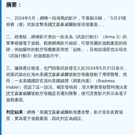
摘要：
一、
2024
年
5
月，網傳一段海戰的影片，字幕顯示稱，「
5
月
31
號
胡賽（塞）武裝攻擊美國艾森豪威爾航母現場畫面」。
二、經查核，網傳影片來自一款名為《武裝行動
3
》（
Arma 3
）的
軍事模擬電子遊戲。觀察網傳影片細節，可發現屬於遊戲畫面的痕
跡，例如爆炸的航空母艦畫面突然「起格」，且相似場景也出現在
《武裝行動
3
》的遊戲影片中。
三、據路透社報道，也門胡塞武裝發言人於
2024
年
5
月
31
日表示，
胡塞武裝在紅海向美國艾森豪威爾號航空母艦發動了導彈襲擊。然
而，一名美國國防官員向美國媒體《商業內幕》（
Business
Insider
）否認了這一說法。截至發稿前，浸大事實查核暫時無法查
證艾森豪威爾號航空母艦是否遭到襲擊，僅可證實影片所示為電子
遊戲畫面。
判定結果
：網傳「美國艾森豪威爾航母遭攻擊」影片並非真實場
景，實為電子遊戲畫面，因此判定為錯誤。