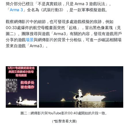
簡介部分已標注「不是真實鏡頭，只是
Arma 3
遊戲玩法」。
「
Arma 3
」全名為《武裝行動
3
》，是一款軍事模擬遊戲。
觀察網傳影片中的細節，也可發現多處遊戲模擬的痕跡，例如
00:33
處爆炸的航空母艦畫面突然「起格」，冒出黑色像素塊（見
圖二）。團隊搜尋與遊戲「
Arma3
」有關的內容，發現有遊戲用戶
分享的遊戲
場景
與網傳影片的背景十分相似，可進一步確認相關場
景來自遊戲「
Arma3
」。
圖二：網傳影片與YouTube影片00:40處開始的片段一致。
（*點擊查看大圖）