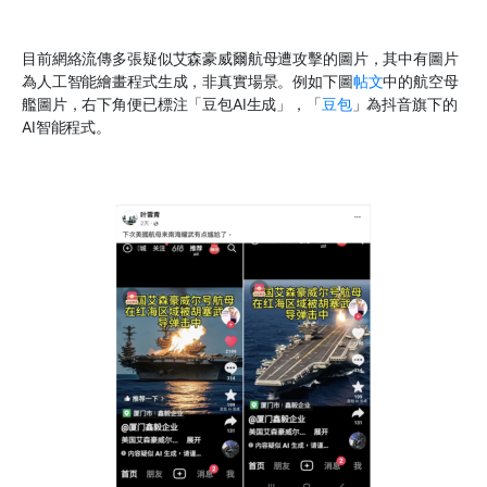
目前網絡流傳多張疑似艾森豪威爾航母遭攻擊的圖片，其中有圖片
為人工智能繪畫程式生成，非真實場景。例如下圖
帖文
中的航空母
艦圖片，右下角便已標注「豆包
AI
生成」，「
豆包
」為抖音旗下的
AI
智能程式。