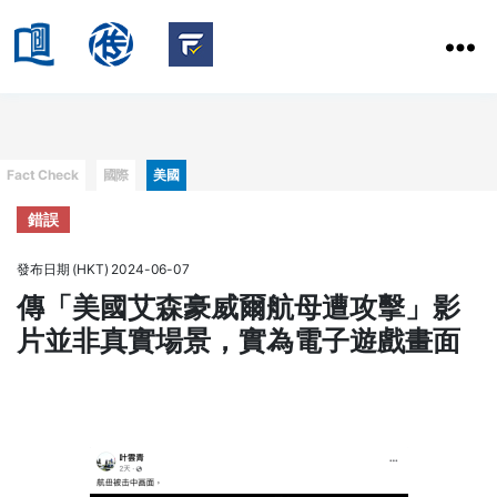
HKBU
School
HKBU
of
FactCheck
Communication
Service
Categories
Fact Check
國際
美國
錯誤
發布日期 (HKT) 2024-06-07
傳「美國艾森豪威爾航母遭攻擊」影
片並非真實場景，實為電子遊戲畫面