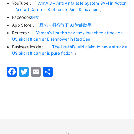
YouTube
：「
ArmA 3 – Anti Air Missile System SAM in Action
– Aircraft Carrier – Surface To Air – Simulation
」
Facebook
帖文二
App Store
：「
豆包
–
抖音旗下
AI
智能助手
」
Reuters
：「
Yemen’s Houthis say they launched attack on
US aircraft carrier Eisenhower in Red Sea
」
Business Insider
：「
The Houthi’s wild claim to have struck a
US aircraft carrier is pure fiction
」
F
T
E
S
a
w
m
h
c
itt
ai
ar
e
er
l
e
b
o
o