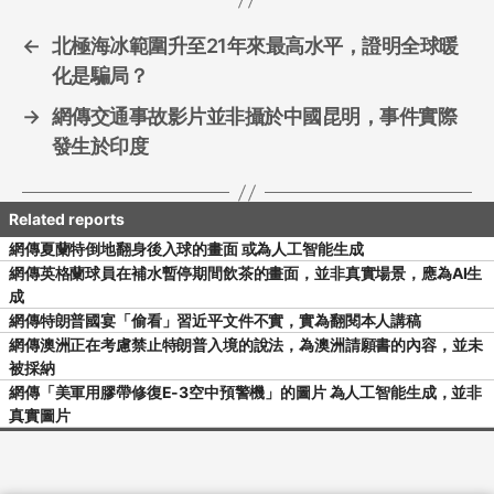
k
←
北極海冰範圍升至21年來最高水平，證明全球暖
化是騙局？
→
網傳交通事故影片並非攝於中國昆明，事件實際
發生於印度
網傳夏蘭特倒地翻身後入球的畫面 或為人工智能生成
網傳英格蘭球員在補水暫停期間飲茶的畫面，並非真實場景，應為AI生
成
網傳特朗普國宴「偷看」習近平文件不實，實為翻閱本人講稿
網傳澳洲正在考慮禁止特朗普入境的說法，為澳洲請願書的內容，並未
被採納
網傳「美軍用膠帶修復E-3空中預警機」的圖片 為人工智能生成，並非
真實圖片