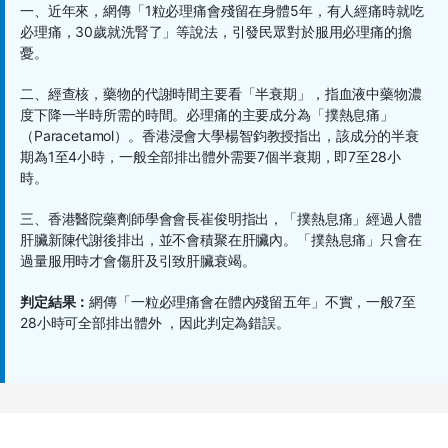
一、近年來，網傳「1粒必理痛會殘留在身體5年，有人經痛時就吃
必理痛，30歲就洗腎了」等說法，引發民眾對於服用必理痛的擔
憂。
二、經查核，藥物的代謝時間主要看「半衰期」，指血液中藥物濃
度下降一半時所需的時間。必理痛的主要成分為「撲熱息痛」
（Paracetamol）。香港浸會大學楊智鈞教授指出，該成分的半衰
期為1至4小時，一般全部排出體外需要7個半衰期，即7至28小
時。
三、香港醫院藥劑師學會會長崔俊明指出，「撲熱息痛」經過人體
肝臟新陳代謝後排出，並不會積聚在肝臟內。「撲熱息痛」只會在
過量服用時才會傷肝及引致肝臟衰竭。
判定結果：
網傳「一粒必理痛會在體內殘留五年」不實，一般7至
28小時可全部排出體外 ，因此判定為錯誤。