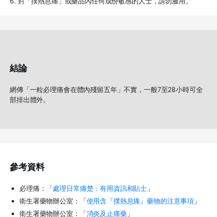
6. 對「撲熱息痛」或藥品內任何成份敏感的人士，請勿服用。
結論
網傳「一粒必理痛會在體內殘留五年」不實，一般7至28小時可全
部排出體外。
參考資料
必理痛：「
處理日常痛楚：有用資訊和貼士
」
衛生署藥物辦公室：「
使用含『撲熱息痛』藥物的注意事項
」
衛生署藥物辦公室：「
消炎及止痛藥
」