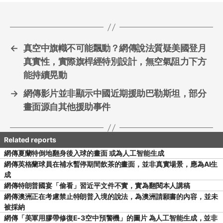
o
o
k
←
真空中旗幟不可能飄動？網傳說法質疑美國登月
真實性，實際旗桿經特別設計，無空氣阻力下方
能持續晃動
→
網傳影片並非顯示中國近期援助巴勒斯坦，部分
畫面源自其他援助事件
網傳夏蘭特倒地翻身後入球的畫面 或為人工智能生成
網傳英格蘭球員在補水暫停期間飲茶的畫面，並非真實場景，應為AI生
成
網傳特朗普國宴「偷看」習近平文件不實，實為翻閱本人講稿
網傳澳洲正在考慮禁止特朗普入境的說法，為澳洲請願書的內容，並未
被採納
網傳「美軍用膠帶修復E-3空中預警機」的圖片 為人工智能生成，並非