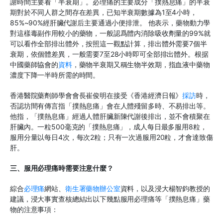
謝時間主要看「半衰期」。必理痛的主要成分「撲熱息痛」的半衰
期對於不同人群之間存在差異，已知半衰期數據為1至
4小時，
85%~90%經肝臟代謝后主要通過小便排泄。
他表示，藥物動力學
對這樣毒副作用較小的藥物，一般認爲體内消除吸收劑量的99%就
可以看作全部排出體外，按照這一觀點計算，排出體外需要7個半
衰期
，
依個體差異，一般需要7至
28小時即可全部排出體外。
根据
中國藥師協會的
資料
，藥物半衰期又稱生物半效期，指血液中藥物
濃度下降一半時所需的時間。
香港醫院藥劑師學會會長崔俊明在接受
《
香港經濟日報
》
採訪
時
，
否認坊間有傳言指「撲熱息痛」會在人體殘留多時、不易排出等。
他指
，
「撲熱息痛」經過人體肝臟新陳代謝後排出，並不會積聚在
肝臟內。一粒500毫克的「撲熱息痛」，成人每日最多服用8粒，
服用分量以每日4次，每次2粒；只有一次過服用20粒，才會達致傷
肝。
三、服用必理痛時需要注意什麼？
綜合
必理痛
網站、
衛生署藥物辦公室
資料，以及浸大楊智鈞教授的
建議，浸大事實查核總結出以下幾點服用必理痛等「撲熱息痛」藥
物的注意事項：