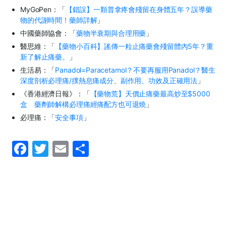
MyGoPen：「
【錯誤】一顆普拿疼會殘留在身體五年？誤導藥
物的代謝時間！藥師詳解
」
中國藥師協會：「
藥物半衰期與合理用藥
」
醫思維：「
【藥物小百科】謠傳一粒止痛藥會殘留體內5年？重
新了解止痛藥。
」
生活易：「
Panadol=Paracetamol？不要再服用Panadol？醫生
深度剖析必理痛/撲熱息痛成分、副作用、功效及正確用法
」
《香港經濟日報》：「
【藥物荒】天價止痛藥最高炒至$5000
盒 藥劑師解構必理痛經痛配方也可退燒
」
必理痛：「
安全事項
」
F
T
E
S
a
w
m
h
c
itt
ai
ar
e
er
l
e
b