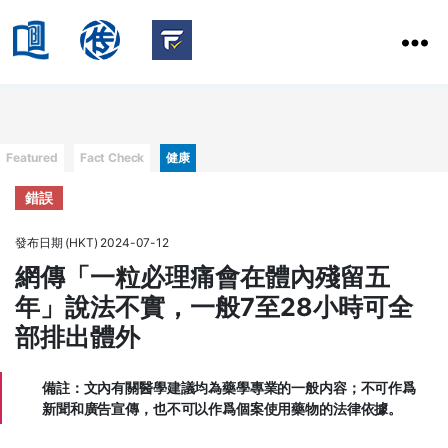
HKBU
School
HKBU
of
FactCheck
Communication
Service
Categories
Featured
Fact Check
健康
錯誤
發布日期 (HKT) 2024-07-12
網傳「一粒必理痛會在體內殘留五
年」說法不實，一般7至28小時可全
部排出體外
備註：
文內有關醫學建議
均為藥學專業的一般内容；不可作爲
新聞和廣告宣傳，也不可以作爲個案使用藥物的法律依據。