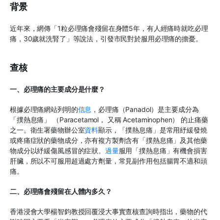
背景
近年來，網傳「1粒必理痛會殘留在身體5年，有人經痛時就吃必理
痛，30歲就洗腎了」等說法，引發市民對於服用必理痛的擔憂。
查核
一、必理痛的主要成分是什麼？
根據必理痛網站列明的
信息
，
必理痛
（Panadol）
是主要成分為
「
撲熱息痛
」 （Paracetamol，
又稱
Acetaminophen）
的止痛藥
之一。
衛生署藥物辦公室
資料
顯示，「撲熱息痛」是常用紓緩發燒
或疼痛症狀的藥物成分，亦有複方製劑含有「撲熱息痛」及其他藥
物成分以紓緩傷風感冒的症狀。
過量
服用「
撲熱息痛
」
有機會損害
肝臟，所以不可服用超過處方劑量
，
常見副作用包括腸胃不適和頭
痛。
二、必理痛會殘留在人體內多久？
香港浸會大學楊智鈞教授回覆浸大事實查核查詢時指出
，
藥物的代