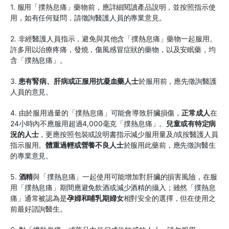
1. 服用「撲熱息痛」藥物前，應詳細閱讀產品說明，並按照指示使
用，如有任何疑問，請徵詢醫護人員的專業意見。
2. 非經醫護人員指示，避免與其他含「撲熱息痛」藥物一起服用。
許多用以治療疼痛，發燒，傷風感冒症狀的藥物，以及安眠藥，均
含「撲熱息痛」。
3.
患有腎病、肝病或正服用抗凝血藥人士
於服用前，應先徵詢醫護
人員的意見。
4. 由於服用過量的「撲熱息痛」可能會導致肝臟損傷，
正常成人
在
24小時內不應服用超過4,000毫克「撲熱息痛」。
兒童或有特定病
況的人士
，更應按照包裝或說明書指示減少服用量及/或按醫護人員
指示服用。
體重過輕或營養不良人士
於服用此藥前，應先徵詢醫生
的專業意見。
5.
酒精
與「撲熱息痛」一起使用可能增加對肝臟的損害風險，在服
用「撲熱息痛」期間應避免飲酒或減少酒精的攝入；雖然「撲熱息
痛」通常被認為是
孕婦和哺乳期婦女
相對安全的選擇，但在使用之
前最好諮詢醫生。