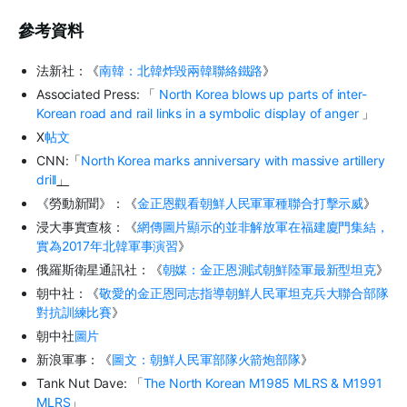
參考資料
法新社：《
南韓：北韓炸毀兩韓聯絡鐵路
》
Associated Press: 「
North Korea blows up parts of inter-
Korean road and rail links in a symbolic display of anger
」
X
帖文
CNN:「
North Korea marks anniversary with massive artillery
drill
」
《勞動新聞》：《
金正恩觀看朝鮮人民軍軍種聯合打擊示威
》
浸大事實查核：《
網傳圖片顯示的並非解放軍在福建廈門集結，
實為2017年北韓軍事演習
》
俄羅斯衛星通訊社：《
朝媒：金正恩測試朝鮮陸軍最新型坦克
》
朝中社：《
敬愛的金正恩同志指導朝鮮人民軍坦克兵大聯合部隊
對抗訓練比賽
》
朝中社
圖片
新浪軍事：《
圖文：朝鮮人民軍部隊火箭炮部隊
》
Tank Nut Dave: 「
The North Korean M1985 MLRS & M1991
MLRS
」