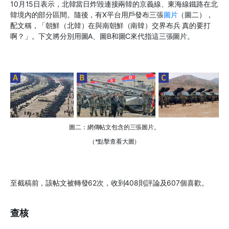
10月15日表示，北韓當日炸毀連接兩韓的京義線、東海線鐵路在北
韓境內的部分區間。隨後，有X平台用戶發布三張
圖片
（圖二），
配文稱，「朝鮮（北韓）在與南朝鮮（南韓）交界布兵 真的要打
啊？」。下文將分別用圖A、圖B和圖C來代指這三張圖片。
圖二：網傳帖文包含的三張圖片。
（*點擊查看大圖）
至截稿前，該帖文被轉發62次，收到408則評論及607個喜歡。
查核