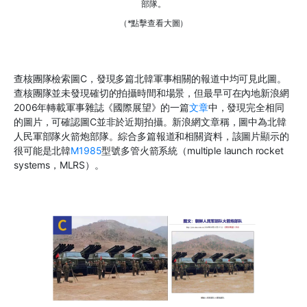
部隊。
（*點擊查看大圖）
查核團隊檢索圖C，發現多篇北韓軍事相關的報道中均可見此圖。
查核團隊並未發現確切的拍攝時間和場景，但最早可在內地新浪網
2006年轉載軍事雜誌《國際展望》的一篇
文章
中，發現完全相同
的圖片，可確認圖C並非於近期拍攝。新浪網文章稱，圖中為北韓
人民軍部隊火箭炮部隊。綜合多篇報道和相關資料，該圖片顯示的
很可能是北韓
M1985
型號多管火箭系統（multiple launch rocket
systems，MLRS）。