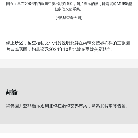
圖五：早在2006年的報道中就出現過圖C，圖片顯示的很可能是北韓M1985型
號多管火箭系統。
（*點擊查看大圖）
綜上所述，被查核帖文中用於說明北韓在兩韓交接界布兵的三張圖
片皆為舊圖，均非顯示2024年10月北韓在兩韓交界動向。
結論
網傳圖片並非顯示近期北韓在兩韓交界布兵，均為北韓軍隊舊圖。