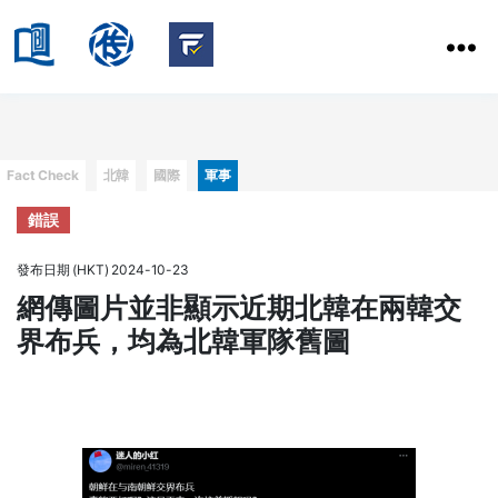
HKBU
School
HKBU
of
FactCheck
Communication
Service
Categories
Fact Check
北韓
國際
軍事
錯誤
發布日期 (HKT) 2024-10-23
網傳圖片並非顯示近期北韓在兩韓交
界布兵，均為北韓軍隊舊圖