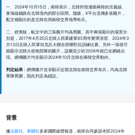
一、2024年10月15日，南韓表示，北韓炸毀連接兩韓的京義線、
東海線鐵路在北韓境內的部分區間。隨後，X平台流傳多張圖片，
配文稱顯示的是北韓在與南韓交界地帶布兵。
二、經查核，帖文中的三張圖片均為舊圖。其中兩張顯示的場景分
別是，2017年4月25日北韓人民軍建軍85周年實彈演習、2024年3
月13日北韓人民軍坦克兵大聯合部隊對抗訓練比賽。另外一張很可
能顯示北韓火箭炮部隊的圖片，該圖至少於2006年就已在網絡出
現。網傳圖片均非顯示2024年10月北韓在兩韓交界動向。
判定結果
：網傳圖片並非顯示近期北韓在南韓交界布兵，均為北韓
軍隊舊圖，因此判定為錯誤。
背景
據
法新社
、
美聯社
多家國際媒體報道，南韓合同參謀本部2024年