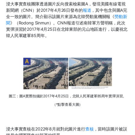
浸大事實查核團隊透過圖片反向搜索檢索圖A，發現美國有線電視
新聞網（CNN）於2017年4月26日發布的
報道
，其中包含與圖A完
全一致的圖片。簡介顯示該圖片來源為北韓勞動黨機關報《
勞動新
聞
》（Rodong Sinmun）。CNN報道引述南韓軍方聲明稱，此次
實彈演習於2017年4月25日在北韓東部的元山地區進行，以慶祝北
韓人民軍建軍85周年。
圖三：圖A實際拍攝於2017年4月25日，北韓人民軍建軍85周年實彈演習。
（*點擊查看大圖）
浸大事實查核在2022年8月就對此圖片進行
查核
，當時該圖片被誤