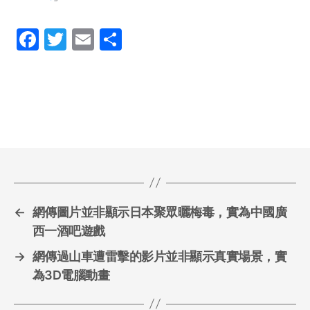
F
T
E
S
a
w
m
h
c
itt
ai
ar
e
er
l
e
b
o
o
k
←
網傳圖片並非顯示日本聚眾曬梅毒，實為中國廣
西一酒吧遊戲
→
網傳過山車遭雷擊的影片並非顯示真實場景，實
為3D電腦動畫