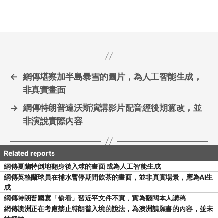
e
er
l
e
b
o
o
k
←
網傳堪察加半島暴雪的圖片，為人工智能生成，
非真實畫面
→
網傳特朗普達沃斯演講影片配音經後期篡改，並
非演說實際內容
網傳夏蘭特倒地翻身後入球的畫面 或為人工智能生成
網傳英格蘭球員在補水暫停期間飲茶的畫面，並非真實場景，應為AI生
成
網傳特朗普國宴「偷看」習近平文件不實，實為翻閱本人講稿
網傳澳洲正在考慮禁止特朗普入境的說法，為澳洲請願書的內容，並未