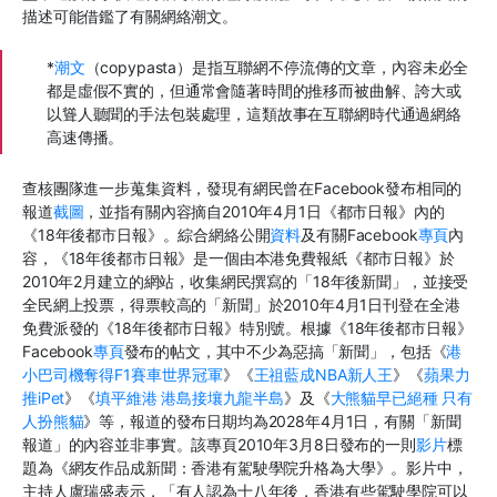
描述可能借鑑了有關網絡潮文。
*
潮文
（copypasta）是指互聯網不停流傳的文章，內容未必全
都是虛假不實的，但通常會隨著時間的推移而被曲解、誇大或
以聳人聽聞的手法包裝處理，這類故事在互聯網時代通過網絡
高速傳播。
查核團隊進一步蒐集資料，發現有網民曾在Facebook發布相同的
報道
截圖
，並指有關內容摘自2010年4月1日《都市日報》內的
《18年後都市日報》。綜合網絡公開
資料
及有關Facebook
專頁
內
容，《18年後都市日報》是一個由本港免費報紙《都市日報》於
2010年2月建立的網站，收集網民撰寫的「18年後新聞」，並接受
全民網上投票，得票較高的「新聞」於2010年4月1日刊登在全港
免費派發的《18年後都市日報》特別號。根據《18年後都市日報》
Facebook
專頁
發布的帖文，其中不少為惡搞「新聞」，包括《
港
小巴司機奪得F1賽車世界冠軍
》《
王祖藍成NBA新人王
》《
蘋果力
推iPet
》《
填平維港 港島接壤九龍半島
》及《
大熊貓早已絕種 只有
人扮熊貓
》等，報道的發布日期均為2028年4月1日，有關「新聞
報道」的內容並非事實。該專頁2010年3月8日發布的一則
影片
標
題為《網友作品成新聞：香港有駕駛學院升格為大學》。影片中，
主持人盧瑞盛表示，「有人認為十八年後，香港有些駕駛學院可以