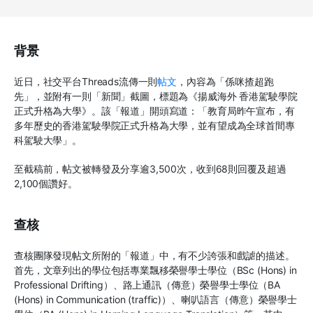
背景
近日，社交平台Threads流傳一則
帖文
，內容為「係咪揸超跑
先」，並附有一則「新聞」截圖，標題為《揚威海外 香港駕駛學院
正式升格為大學》。該「報道」開頭寫道：「教育局昨午宣布，有
多年歷史的香港駕駛學院正式升格為大學，並有望成為全球首間專
科駕駛大學」。
至截稿前，帖文被轉發及分享逾3,500次，收到68則回覆及超過
2,100個讚好。
查核
查核團隊發現帖文所附的「報道」中，有不少誇張和戲謔的描述。
首先，文章列出的學位包括專業飄移榮譽學士學位（BSc (Hons) in
Professional Drifting）、路上通訊（傳意）榮譽學士學位（BA
(Hons) in Communication (traffic)）、喇叭語言（傳意）榮譽學士