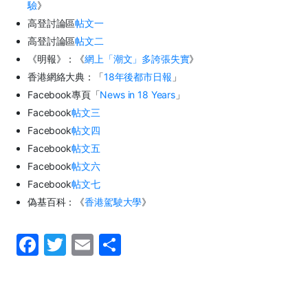
驗
》
高登討論區
帖文一
高登討論區
帖文二
《明報》：《
網上「潮文」多誇張失實
》
香港網絡大典：「
18年後都市日報
」
Facebook專頁「
News in 18 Years
」
Facebook
帖文三
Facebook
帖文四
Facebook
帖文五
Facebook
帖文六
Facebook
帖文七
偽基百科：《
香港駕駛大學
》
F
T
E
S
a
w
m
h
c
itt
ai
ar