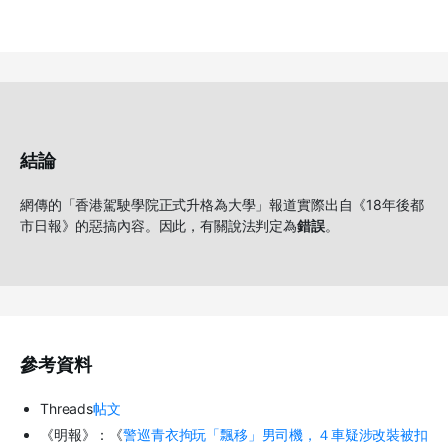
結論
網傳的「香港駕駛學院正式升格為大學」報道實際出自《18年後都
市日報》的惡搞內容。因此，有關說法判定為
錯誤
。
參考資料
Threads
帖文
《明報》：《
警巡青衣拘玩「飄移」男司機，４車疑涉改裝被扣