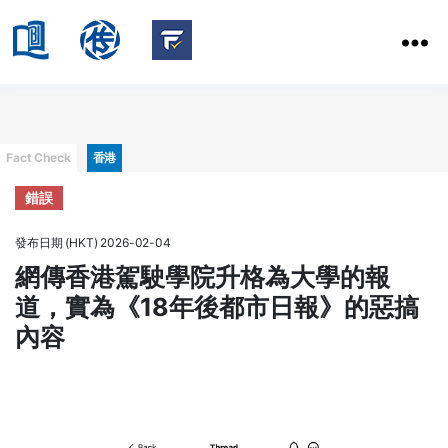
HKBU
School
HKBU
of
FactCheck
Communication
Service
Categories
Fact Check
香港
錯誤
發布日期 (HKT) 2026-02-04
網傳香港駕駛學院升格為大學的報
道，實為《18年後都市日報》的惡搞
內容