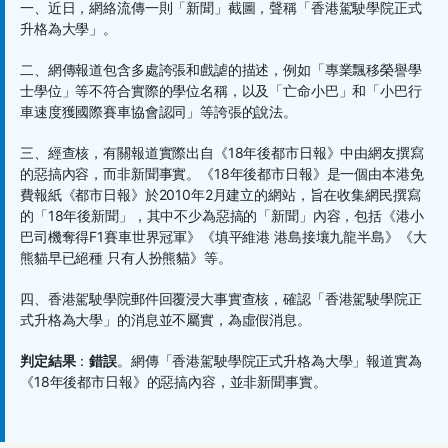
一、近日，網絡流傳一則「新聞」截圖，聲稱「香港駕駛學院正式
升格為大學」。
二、網傳報道包含多處誇張和戲謔的描述，例如「專業飄移榮譽學
士學位」等不符合實際的學位名稱，以及「亡命小巴」和「小巴行
車速度獲國際賽車協會認同」等誇張的說法。
三、經查核，有關報道實際出自《18年後都市日報》中由網友撰寫
的惡搞內容，而非新聞事實。《18年後都市日報》是一個由本港免
費報紙《都市日報》於2010年2月建立的網站，旨在收集網民撰寫
的「18年後新聞」，其中不少為惡搞的「新聞」內容，包括《港小
巴司機奪得F1賽車世界冠軍》《填平維港 港島接壤九龍半島》《大
熊貓早已絕種 只有人扮熊貓》等。
四、香港駕駛學院郵件回覆浸大事實查核，確認「香港駕駛學院正
式升格為大學」的消息並不屬實，為虛假消息。
判定結果
：
錯誤
。網傳「香港駕駛學院正式升格為大學」報道實為
《18年後都市日報》的惡搞內容，並非新聞事實。