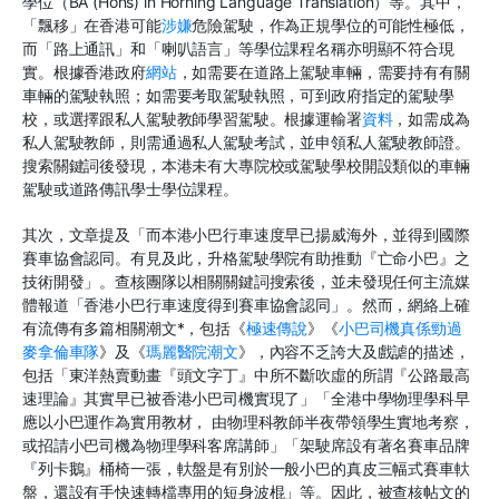
學位（BA (Hons) in Horning Language Translation）等。其中，
「飄移」在香港可能
涉嫌
危險駕駛，作為正規學位的可能性極低，
而「路上通訊」和「喇叭語言」等學位課程名稱亦明顯不符合現
實。根據香港政府
網站
，如需要在道路上駕駛車輛，需要持有有關
車輛的駕駛執照；如需要考取駕駛執照，可到政府指定的駕駛學
校，或選擇跟私人駕駛教師學習駕駛。根據運輸署
資料
，如需成為
私人駕駛教師，則需通過私人駕駛考試，並申領私人駕駛教師證。
搜索關鍵詞後發現，本港未有大專院校或駕駛學校開設類似的車輛
駕駛或道路傳訊學士學位課程。
其次，文章提及「而本港小巴行車速度早已揚威海外，並得到國際
賽車協會認同。有見及此，升格駕駛學院有助推動『亡命小巴』之
技術開發」。查核團隊以相關關鍵詞搜索後，並未發現任何主流媒
體報道「香港小巴行車速度得到賽車協會認同」。然而，網絡上確
有流傳有多篇相關潮文*，包括《
極速傳說
》《
小巴司機真係勁過
麥拿倫車隊
》及《
瑪麗醫院潮文
》，內容不乏誇大及戲謔的描述，
包括「東洋熱賣動畫『頭文字丁』中所不斷吹虛的所謂『公路最高
速理論』其實早已被香港小巴司機實現了」「全港中學物理學科早
應以小巴運作為實用教材， 由物理科教師半夜帶領學生實地考察，
或招請小巴司機為物理學科客席講師」「架駛席設有著名賽車品牌
『列卡鵝』桶椅一張，軑盤是有別於一般小巴的真皮三幅式賽車軑
盤，還設有手快速轉檔專用的短身波棍」等。因此，被查核帖文的