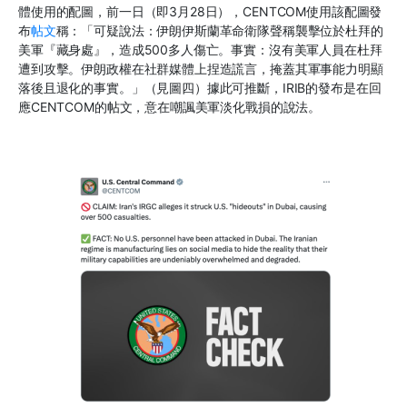
體使用的配圖，前一日（即3月28日），CENTCOM使用該配圖發
布
帖文
稱：「可疑說法：伊朗伊斯蘭革命衛隊聲稱襲擊位於杜拜的
美軍『藏身處』，造成500多人傷亡。事實：沒有美軍人員在杜拜
遭到攻擊。伊朗政權在社群媒體上捏造謊言，掩蓋其軍事能力明顯
落後且退化的事實。」（見圖四）據此可推斷，IRIB的發布是在回
應CENTCOM的帖文，意在嘲諷美軍淡化戰損的說法。