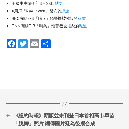
美國中央司令部3月28日
帖文
X用戶「Ray Invest」發布的
評論
BBC有關E-3「哨兵」預警機被摧毀的
報道
CNN有關E-3「哨兵」預警機被摧毀的
報道
F
T
E
S
a
w
m
h
c
itt
ai
ar
e
er
l
e
b
o
o
k
←
《紐約時報》頭版並未刊登日本首相高市早苗
「跳舞」照片 網傳圖片疑為後期合成