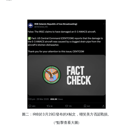
圖二：IRIB於3月29日發布的X帖文，嘲笑美方否認戰損。
（*點擊查看大圖）