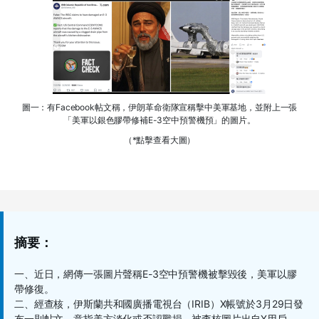
圖一：有Facebook帖文稱，伊朗革命衛隊宣稱擊中美軍基地，並附上一張
「美軍以銀色膠帶修補E-3空中預警機預」的圖片。
（*點擊查看大圖）
摘要：
一、近日，網傳一張圖片聲稱E-3空中預警機被擊毀後，美軍以膠
帶修復。
二、經查核，伊斯蘭共和國廣播電視台（IRIB）X帳號於3月29日發
布一則帖文，意指美方淡化或否認戰損。被查核圖片出自X用戶