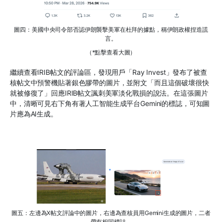
圖四：美國中央司令部否認伊朗襲擊美軍在杜拜的據點，稱伊朗政權捏造謊
言。
（*點擊查看大圖）
繼續查看IRIB帖文的評論區，發現用戶「Ray Invest」發布了被查
核帖文中預警機貼著銀色膠帶的圖片，並附文「而且這個破壞很快
就被修復了」回應IRIB帖文諷刺美軍淡化戰損的說法。在這張圖片
中，清晰可見右下角有著人工智能生成平台Gemini的標誌，可知圖
片應為AI生成。
圖五：左邊為X帖文評論中的圖片，右邊為查核員用Gemini生成的圖片，二者
帶有相同標誌。