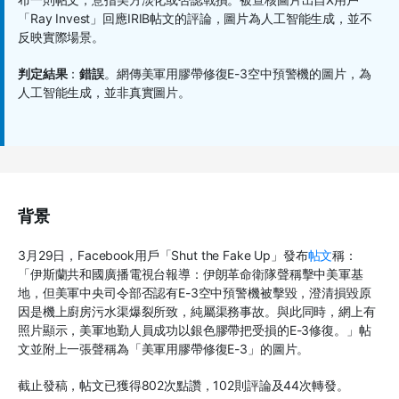
「Ray Invest」回應IRIB帖文的評論，圖片為人工智能生成，並不
反映實際場景。
判定結果
：
錯誤
。網傳美軍用膠帶修復E-3空中預警機的圖片，為
人工智能生成，並非真實圖片。
背景
3月29日，Facebook用戶「Shut the Fake Up」發布
帖文
稱：
「伊斯蘭共和國廣播電視台報導：伊朗革命衛隊聲稱擊中美軍基
地，但美軍中央司令部否認有E-3空中預警機被擊毀，澄清損毀原
因是機上廚房污水渠爆裂所致，純屬渠務事故。與此同時，網上有
照片顯示，美軍地勤人員成功以銀色膠帶把受損的E-3修復。」帖
文並附上一張聲稱為「美軍用膠帶修復E-3」的圖片。
截止發稿，帖文已獲得802次點讚，102則評論及44次轉發。