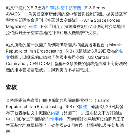
帖文中提到的E-3應為
E-3哨兵空中預警機
（E-3 Sentry
AWACS），為美國空軍所使用的空中預警與控制飛機。據美國空軍
與太空部隊協會月刊《空軍與太空部隊》（Air & Space Forces
Magazine）
報道
，E-3「哨兵」預警機在3月27日伊朗對沙烏地阿
拉伯蘇丹王子空軍基地的飛彈和無人機襲擊中受損。
帖文所附的第一張圖片為伊朗伊斯蘭共和國廣播電視台（Islamic
Republic of Iran Broadcasting, IRIB）X帳號於3月29日發布的
帖
文
截圖，以嘲諷的口吻稱「美國中央司令部（US Central
Command，CENTCOM）堅稱E-3預警機的損壞是由機上廚房洗碗
機的排水管堵塞造成」，諷刺美方不承認戰損。
查核
查核團隊首先查看伊朗伊斯蘭共和國廣播電視台（Islamic
Republic of Iran Broadcasting, IRIB）X
帳號
，確認3月29日其發
布了被查核帖文中截圖的
內容
（見圖二） 。這則帖文下方評論區
中，IRIB附上了相關的
前情事件
，即伊朗對沙烏地阿拉伯蘇丹王子
空軍基地的攻擊損毀了一架美國E-3「哨兵」預警機以及多架加油
機。