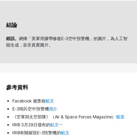
結論
錯誤。
網傳「美軍用膠帶修復E-3空中預警機」的圖片，為人工智
能生成，並非真實圖片。
參考資料
Facebook 被查核
帖文
E-3哨兵空中預警機
簡介
《空軍與太空部隊》（Air & Space Forces Magazine）
報道
IRIB 3月29日發布的
帖文一
IRIB有關摧毀E-3預警機的
帖文