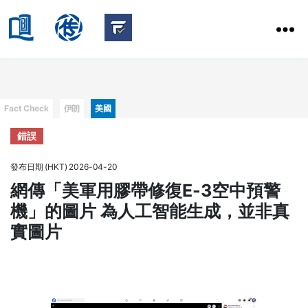
HKBU
School
HKBU
of
FactCheck
Communication
Service
Categories
Fact Check
伊朗
美國
錯誤
發布日期 (HKT) 2026-04-20
網傳「美軍用膠帶修復E-3空中預警
機」的圖片 為人工智能生成，並非真
實圖片