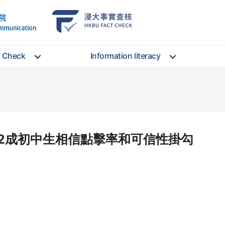
School
HKBU
of
FactCheck
Communication
Service
t Check
Information literacy
2成初中生相信點擊率和可信性掛勾