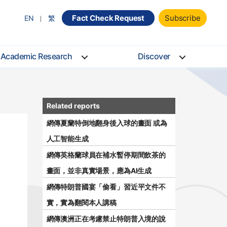
Fact Check Request
Subscribe
EN
繁
Academic Research
Discover
網傳夏蘭特倒地翻身後入球的畫面 或為
人工智能生成
網傳英格蘭球員在補水暫停期間飲茶的
畫面，並非真實場景，應為AI生成
網傳特朗普國宴「偷看」習近平文件不
實，實為翻閱本人講稿
網傳澳洲正在考慮禁止特朗普入境的說