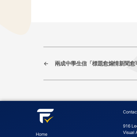
e
er
l
e
b
o
o
k
←
兩成中學生信「標題愈煽情新聞愈
Contac
916 Le
Visual 
Home