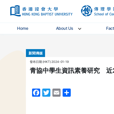
HKBU
Home
About Us
Fac
Categories
新聞傳媒
發布日期 (HKT) 2024-01-19
青協中學生資訊素養研究 近
F
T
E
S
a
w
m
h
c
itt
ai
ar