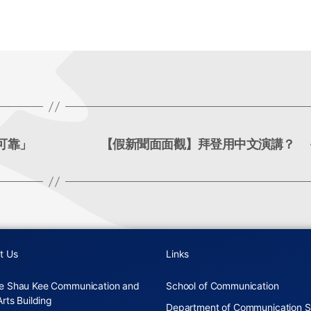
可靠」
【假新聞面面觀】拜登用中文演講？
t Us
Links
e Shau Kee Communication and
School of Communication
Arts Building
Department of Communication S