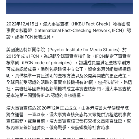
2022年12月15日，浸大事實查核（HKBU Fact Check）獲得國際
事實查核聯盟（International Fact-Checking Network, IFCN）認
證，成為IFCN簽署成員。
美國波因特新聞學院（Poynter Institute for Media Studies）於
2015年成立IFCN，為規範全球事實查核作業，IFCN制定了事實查
核準則（IFCN code of principles），認證成員需滿足查核準則方
可成為認證成員，準則包括確保中立公正、資金來源與組織架構透
明、具備標準一貫且透明的查核方法以及公開與開放的更正政策。
全球目前受認證的活躍的事實查核機構有84間，包括法新社、路透
社、美聯社等國際知名新聞機構成立事實查核部門，浸大事實查核
是本港第三間獲得IFCN認證的查核機構。
浸大事實查核於2020年12月正式成立，由香港浸會大學傳理學院
獨立運營。一直以來，浸大事實查核矢志為大眾提供流程透明事實
查核服務。截至目前，浸大事實查核已發布查核文章兩百餘篇，查
核內容涵蓋新冠肺炎、俄烏戰爭、東航墜機等社會時事。