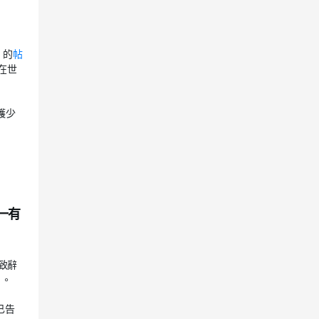
）的
帖
在世
護少
一有
致辭
」。
已告