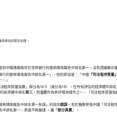
報告排名的發言出錯。
提到中國連續兩年在世界銀行的營商環境報告中排名第一，沒有證據顯示
銀行的營商環境報告中排名第一」，他的原話是：「中國
『司法程序質量
一。」
法程序質量指數」得分為16.5（滿分為18），在所有評估的經濟體中排名
估的經濟體中排名
第三
。而
北京
作為參評樣本城市之一，「司法程序質量指
營商環境報告中排名第一有誤」的說法
錯誤
。至於駱惠寧指中國「司法程
告中排名第一，表達不夠嚴謹 ，屬「
部分真實
」。