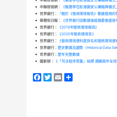
中聯辦官網：
《駱惠寧在駐港國安公署揭牌儀式
世界銀行：
「關於《營商環境報告》數據違規的
華爾街日報：
《世界銀行因數據操縱擔憂推遲發
世界銀行：
《2019年營商環境報告》
世界銀行：
《2020年營商環境告》
世界銀行：
《營商環境便利度排名和營商環境便
世界銀行：
歷史數據及趨勢（Historical Data Sets
世界銀行：
歷年完整數據
國新辦：
《「司法程序質量」指標 連續兩年全
F
T
E
S
a
w
m
h
c
itt
ai
ar
e
er
l
e
b