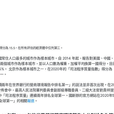
分為 15.5，在所有評估的經濟體中位列第三。
常住人口最多的城市作為樣本城市。自 2014 年起，報告對美國、中國
多的兩個城市作為樣本城市，並以人口數為權重，加權平均換算一國得分。目
55%。 北京作為樣本城市之一，在2020年的「司法程序質量指數」得分為
第一。
兩年在世界銀行的營商環境報告中排名第一」的說法並非首次出現。在20
發佈會中，最高人民法院審判委員會副部級專職委員、二級大法官劉貴祥提
「司法程序質量」連續兩年排名全球第一。國新辦的官方網站在2020年5
全球第一」的相關
報道
。