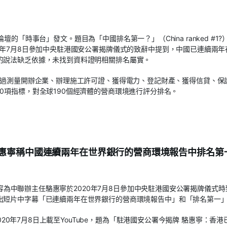
」論壇的「時事台」發文。題目為「中國排名第一？」（China ranked #1?
0年7月8日參加中央駐港國安公署揭牌儀式的致辭中提到，中國已連續兩年
的說法缺乏依據，未找到資料證明相關排名屬實。
通過測量開辦企業、辦理施工許可證、獲得電力、登記財產、獲得信貸、保
0項指標，對全球190個經濟體的營商環境進行評分排名。
惠寧稱中國連續兩年在世界銀行的營商環境報告中排名第
含內容為中聯辦主任駱惠寧於2020年7月8日參加中央駐港國安公署揭牌儀式時
出短片中字幕「已連續兩年在世界銀行的營商環境報告中」和「排名第一
2020年7月8日上載至YouTube，題為「駐港國安公署今揭牌 駱惠寧：香港