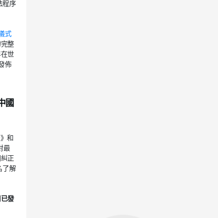
法程序
儀式
的完整
年在世
發佈
中國
告》和
對最
溯糾正
名了解
用已發