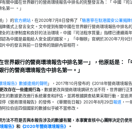
寧有關中國在世界銀行的營商環境報告中排名的完整發言為：「 中國『司
名第一 。」
辦」）的
官方網站
，在2020年7月8日發佈了「
駱惠寧在駐港國安公署揭牌
揭牌儀式上發言全文。文中提到有關中國在世界銀行營商環境報告中排名
健全的法律制度和良好的法治環境，中國『司法程序質量』指標已連續兩
認為中國是最能給人安全感的國家。」「中聯辦」官網於2020年7月9日
短片中的發言與前一日發佈的致辭內容相符。
在世界銀行的營商環境報告中排名第一」，他原話是：「
銀行的營商環境報告中排名第一。」
環境報告》數據違規的聲明
」，2017年10月發布的《2018年營商環境報
據更改存在一些違規行為
，數據更改與營商環境調研方法不符。世界銀行正
發生的數據更改進行系統審查和評估，並將根據調查結果采取行動，並追
停《營商環境報告》的發佈。《華爾街日報》2020年8月29日
報道
，一
特阿拉伯這四個國家的數據似乎被不當修改。
研方法不符是否與本報告涉及的數據有關，本事實查核中心團隊決定仍使
環境報告》
和
《2020年營商環境報告》
。