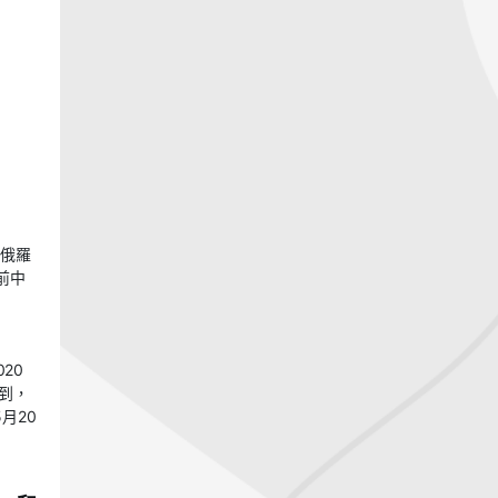
、俄羅
前中
20
到，
月20