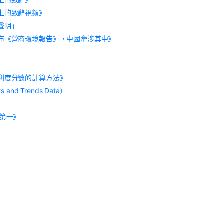
上的致辭視頻》
聲明」
布《營商環境報告》，中國牽涉其中》
利度分數的計算方法》
 and Trends Data）
球第一》