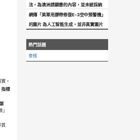
法，為澳洲請願書的內容，並未被採納
網傳「美軍用膠帶修復E-3空中預警機」
的圖片 為人工智能生成，並非真實圖片
熱門話題
查核
屬實。
』指標
第
數」
序質