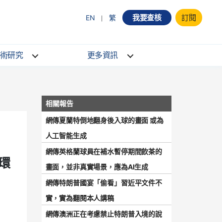
我要查核
訂閱
EN
繁
術研究
更多資訊
網傳夏蘭特倒地翻身後入球的畫面 或為
人工智能生成
網傳英格蘭球員在補水暫停期間飲茶的
環
畫面，並非真實場景，應為AI生成
網傳特朗普國宴「偷看」習近平文件不
實，實為翻閱本人講稿
網傳澳洲正在考慮禁止特朗普入境的說