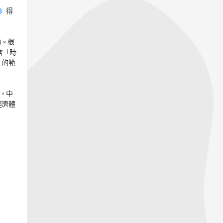
》
得
項。根
含「時
數」的範
中，中
經濟體