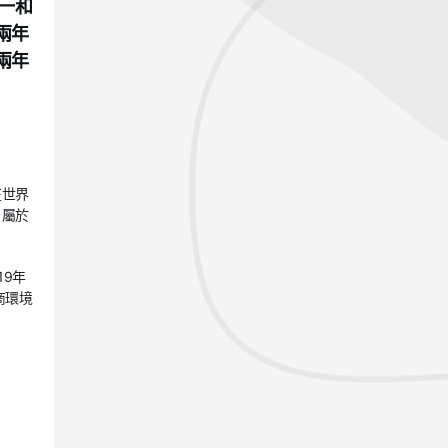
一和
兩年
兩年
在世界
，屬於
19年
商環境