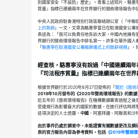
別國家安全『不設防』歷史」。查看上述短片，駱惠
質量』指標已連續兩年在世界銀行的營商環境報告中排
中央人民政府駐香港特別行政區聯絡辦公室（「中聯
上的致辭
」一文，文章為駱惠寧當日在駐港國安公署
表述為：「我可以負責任地告訴大家，中國內地擁有
界銀行的營商環境報告中排名第一，許多在華外國人都
「
駱惠寧在駐港國安公署揭牌儀式上的致辭視頻
」，
經查核，駱惠寧沒有說過「中國連續兩年
『司法程序質量』指標已連續兩年在世界
根據世界銀行於2020年8月27日發佈的「
關於《營商
2019年10月發布的《2020年營商環境報告》的數
近五年的《營商環境報告》在機構數據審查過程之後
受違規行為影響最大的國家的數據，在進行評估時將暫
這項決定的人士透露，
中國
、阿塞拜疆、阿聯酋和沙
由於事件仍處於調查中，未能證實有關數據更改及調
表的官方報告內容為參考資料，包括
《2019年營商