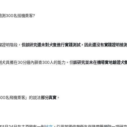
測300名搭機乘客?
理證明階段，
但該研究還未對犬隻進行實踐測試，因此還沒有實踐證明檢
犬具備在30分鐘內篩查300人的能力。但
該研究並未在機場實地驗證犬
00名飛機乘客」的説法
部分真實
。
021年5月24日在主頁發布一則
帖文
，引用英國倫敦衛生與熱帶醫學院一項研