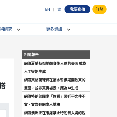
我要查核
訂閱
EN
繁
術研究
更多資訊
網傳夏蘭特倒地翻身後入球的畫面 或為
人工智能生成
網傳英格蘭球員在補水暫停期間飲茶的
搭
畫面，並非真實場景，應為AI生成
網傳特朗普國宴「偷看」習近平文件不
實，實為翻閱本人講稿
網傳澳洲正在考慮禁止特朗普入境的說