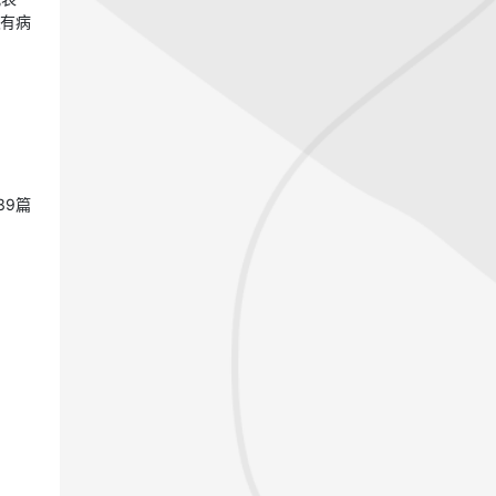
及有病
39篇