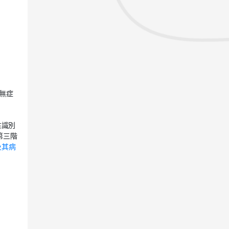
無症
性識別
第三階
及其病