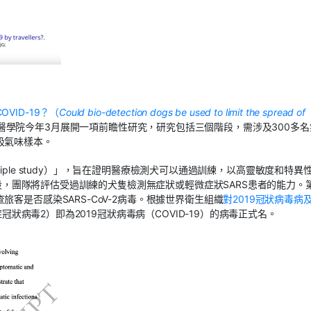
VID-19？（
Could bio-detection dogs be used to limit the spread of
醫學院今年3月展開一項前瞻性研究，研究包括三個階段，需涉及300多名
吸氣味樣本。
inciple study）」，旨在證明醫療檢測犬可以通過訓練，以高靈敏度和特異
二階段，團隊將評估受過訓練的犬隻檢測無症狀或輕微症狀SARS患者的能力。
客是否感染SARS-CoV-2病毒。根據世界衛生組織
對2019冠狀病毒病
症冠狀病毒2）即為2019冠狀病毒病（COVID-19）的病毒正式名。