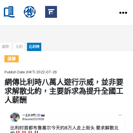
HKBU
School
HKBU
of
FactCheck
Communication
Service
Categories
國際
北約
比利時
誤導
Publish Date (HKT) 2022-07-26
網傳比利時八萬人遊行示威，並非要
求解散北約，主要訴求為提升全國工
人薪酬