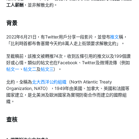
工人薪酬
，並非解散北約。
背景
2022年6月21日，有Twitter用戶分享一段影片，並發布
推文
稱，
「比利時首都布魯塞爾今天約8萬人走上街頭要求解散北約」。
至截稿前，該推文被轉推74次，收到五條引用的推文以及199個讚
好或心情。類似的帖文也在Facebook、Twitter及微博流傳（例如
帖文一
、
帖文二
及
帖文三
）。
北約，全稱為
北大西洋公約組織
（North Atlantic Treaty
Organization, NATO），1949年由美國、加拿大、英國和法國等
國家建立，是北美洲及歐洲國家為實現防衛合作而建立的國際組
織。
查核