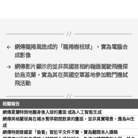
b
o
o
k
←
網傳龍捲風造成的「龍捲樹枝球」，實為電腦合
成影像
→
網傳影片顯示的並非英國首相約翰遜駕駛飛機探
訪烏克蘭，實為其在英國空軍基地參加戰鬥機試
飛活動
網傳夏蘭特倒地翻身後入球的畫面 或為人工智能生成
網傳英格蘭球員在補水暫停期間飲茶的畫面，並非真實場景，應為AI生
成
網傳特朗普國宴「偷看」習近平文件不實，實為翻閱本人講稿