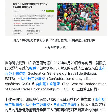
圖六：美聯社發布的參與者手持標語要求比利時退出北約的照片。
（*點擊查看大圖）
團隊隨後找到《布魯塞爾時報》2022年6月20日發布的另一篇關於
此次遊行示威的
報道
，該報道顯示，當天的示威人士主要來自
比利
時勞工總聯盟
（Fédération Générale du Travail de Belgiqu,
FGTB）、
基督教工會聯盟
（Confédération des syndicats
chrétiens, CSC）和
自由黨工會聯盟
（The General Confederation
of Liberal Trade Unions of Belgium, CGSLB）三個勞工組織。
上述三個勞工組織發布有關6月20日示威行動的召集文章（
比利時
勞工總聯盟
、
基督教工會聯盟
、
自由黨工會聯盟
）顯示，此次遊行
的目的是
敦促政府提升全國工人的薪酬
以應對不斷高企的物價。三