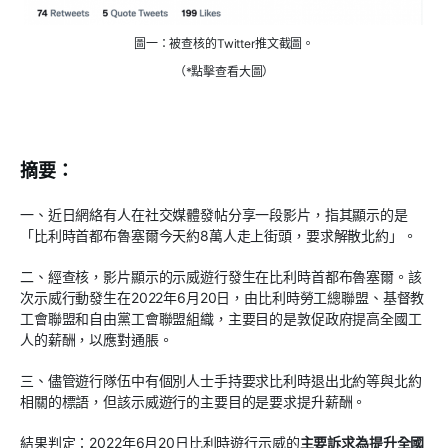
圖一：被查核的Twitter推文截圖。
（*點擊查看大圖）
摘要：
一、近日網絡有人在社交媒體發帖分享一段影片，指其顯示的是
「比利時首都布魯塞爾今天約8萬人走上街頭，要求解散北約」。
二、經查核，影片顯示的示威遊行發生在比利時首都布魯塞爾。該
次示威行動發生在2022年6月20日，由比利時勞工總聯盟、基督教
工會聯盟和自由黨工會聯盟組織，主要目的是敦促政府提高全國工
人的薪酬，以應對通脹。
三、儘管遊行隊伍中有個別人士手持要求比利時退出北約等與北約
相關的標語，但該示威遊行的主要目的是要求提升薪酬。
結果判定：2022年6月20日比利時遊行示威的
主要訴求為提升全國