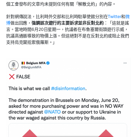
個工會發布的文章均未提到任何有關「解散北約」的內容。
針對網傳說法，比利時外交部和比利時駐華使館分別在
Twitter
和
微
博
做出回應，
強調該次遊行的主要訴求並非反對北約
：「這就是謠
言。當地時間6月20日星期一，抗議者在布魯塞爾街頭遊行示威，
抗議高通脹導致的物價上漲。但這絕對不是在反對北約或阻止我們
支持烏克蘭抵禦俄羅斯。」