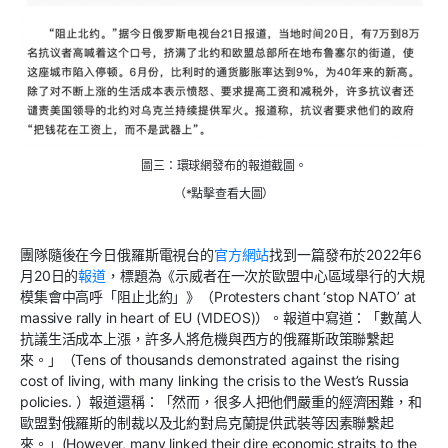
圖三：環球網發布的報道截圖。
（*點擊查看大圖）
團隊隨後在今日俄羅斯電視台的
官方網站
找到一篇發布於2022年6
月20日的
報道
，標題為《示威者在一次於歐盟中心區域舉行的大規
模集會中高呼「阻止北約」》（Protesters chant ‘stop NATO’ at
massive rally in heart of EU (VIDEOS)）。報道中寫道：「數萬人
抗議生活成本上漲，許多人將危機與西方的俄羅斯政策聯繫起
來。」（Tens of thousands demonstrated against the rising
cost of living, with many linking the crisis to the West’s Russia
policies. ）報道還稱：「然而，很多人把他們嚴重的經濟困難，和
歐盟對俄羅斯的制裁以及北約對烏克蘭提供武裝等因素聯繫起
來。」(However, many linked their dire economic straits to the