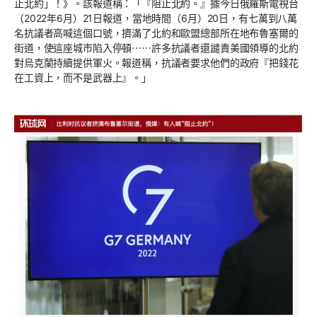
止北約」！》。該報道稱：「『阻止北約。』據今日俄羅斯電視台
（2022年6月）21日報道，當地時間（6月）20日，有七萬到八萬
名抗議者高喊這個口號，擠滿了北約和歐盟總部所在地布魯塞爾的
街道，使這座城市陷入停頓⋯⋯許多抗議者還譴責美國領導的北約
對烏克蘭持續提供軍火。報道稱，抗議者要求他們的政府『把錢花
在工資上，而不是武器上』。」