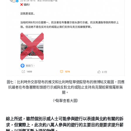
圖七：比利時外交部發布的推文和比利時駐華使館發布的微博帖文截圖，回應
抗議者在布魯塞爾街頭遊行示威與反對北約或阻止支持烏克蘭抵禦俄羅斯無
關。
（*點擊查看大圖）
綜上所述，雖然個別示威人士可能參與遊行以表達與北約有關的訴
求，但實際上，此次約八萬人參與的遊行的主要目的是要求提升薪
酬，以抵禦不斷上漲的物價。