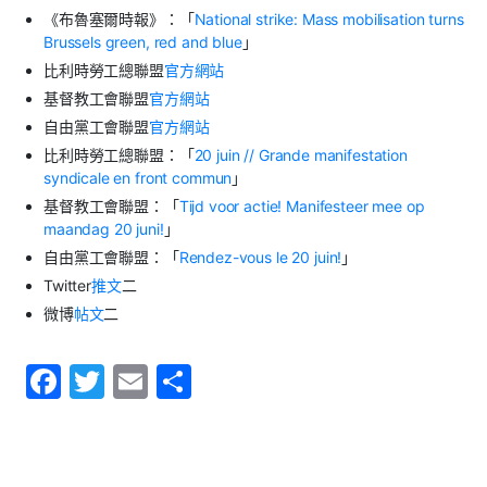
《布魯塞爾時報》：「
National strike: Mass mobilisation turns
Brussels green, red and blue
」
比利時勞工總聯盟
官方網站
基督教工會聯盟
官方網站
自由黨工會聯盟
官方網站
比利時勞工總聯盟：「
20 juin // Grande manifestation
syndicale en front commun
」
基督教工會聯盟：「
Tijd voor actie! Manifesteer mee op
maandag 20 juni!
」
自由黨工會聯盟：「
Rendez-vous le 20 juin!
」
Twitter
推文
二
微博
帖文
二
F
T
E
S
a
w
m
h
c
itt
ai
ar
e
er
l
e