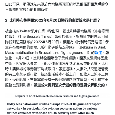
由此可見，網傳說法來源於內地媒體環球網以及俄羅斯國家媒體今
日俄羅斯電視台的相關報道。
2. 比利時布魯塞爾2022年6月20日遊行的主要訴求是什麼？
被查核的Twitter影片在第11秒出現一張比利時當地媒體《布魯塞爾
時報》（The Brussels Times）報道的截圖。根據圖中的信息，團
隊找到這篇發布於2022年6月20日，標題為《比利時局勢速報：發
生在布魯塞爾的群眾示威行動導致航班停飛》（Belgium in Brief:
Mass mobilisation in Brussels and flights grounded）的
報道
。報
道指，6月20日，比利時全國爆發了示威運動，國家交通網絡因此
中斷，因安保人員罷工，航空運輸服務受到尤其嚴重的影響，比利
時主要機場的離港航班均被取消。報道還稱，大批公共交通運營商
的員工參與示威行動，抗議生活成本不斷上升，但收入已追不上通
脹，受此影響，布魯塞爾僅有一條地鐵線路仍在運營，巴士和電車
服務也受到影響。
報道並未提到這次示威的目的是要求解散北約
。