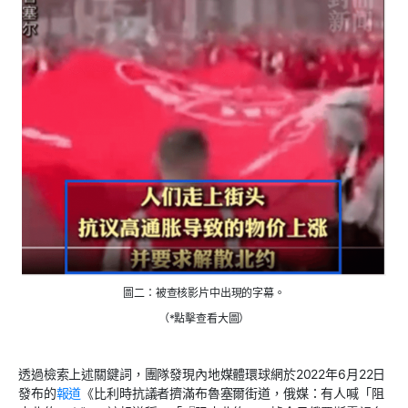
圖二：被查核影片中出現的字幕。
（*點擊查看大圖）
透過檢索上述關鍵詞，團隊發現內地媒體環球網於2022年6月22日
發布的
報道
《比利時抗議者擠滿布魯塞爾街道，俄媒：有人喊「阻