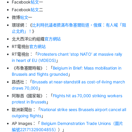
Facebook
帖文
一
Facebook
帖文
二
微博
帖文
一
環球網：《
比利時抗議者擠滿布魯塞爾街道，俄媒：有人喊「阻
止北約」！
》
北大西洋公約組織
官方網站
RT電視台
官方網站
RT電視台：「
Protesters chant ‘stop NATO’ at massive rally
in heart of EU (VIDEOS)
」
《布魯塞爾時報》：「
Belgium in Brief: Mass mobilisation in
Brussels and flights grounded
」
路透社：「
Brussels at near-standstill as cost-of-living march
draws 70,000
」
阿聯酋《國家報》：「
Flights hit as 70,000 striking workers
protest in Brussels
」
歐洲新聞台：「
National strike sees Brussels airport cancel all
outgoing flights
」
AP Images：「
Belgium Demonstration Trade Unions（圖片
編號22171329004855）
）」