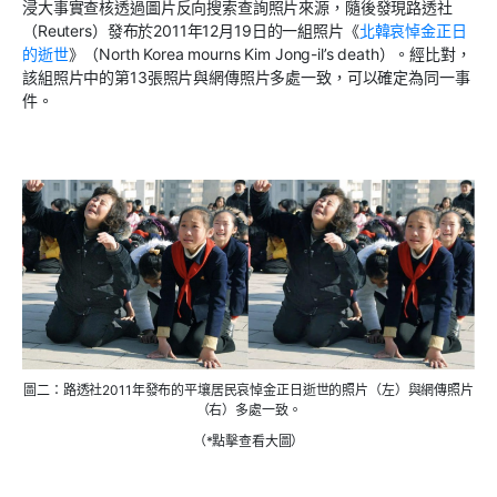
浸大事實查核透過圖片反向搜索查詢照片來源，隨後發現路透社
（
Reuters
）發布於
2011
年
12
月
19
日的一組照片《
北韓哀悼金正日
的逝世
》（
North Korea mourns Kim Jong-il’s death
）。經比對，
該組照片中的第
13
張照片與網傳照片多處一致，可以確定為同一事
件。
圖二：路透社2011年發布的平壤居民哀悼金正日逝世的照片（左）與網傳照片
（右）多處一致。
（*點擊查看大圖）