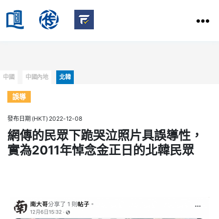
HKBU
School
HKBU
of
FactCheck
Communication
Service
Categories
中國
中國內地
北韓
誤導
發布日期 (HKT) 2022-12-08
網傳的民眾下跪哭泣照片具誤導性，
實為2011年悼念金正日的北韓民眾