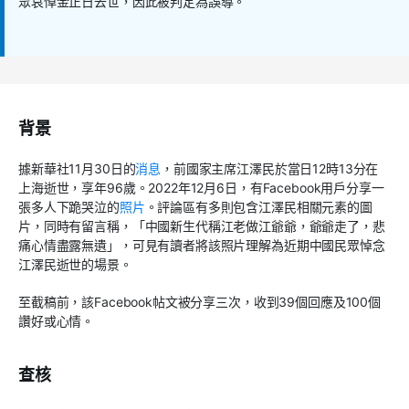
眾哀悼金正日去世，因此被判定為誤導。
背景
據新華社
11
月
30
日的
消息
，前國家主席江澤民於當日
12
時
13
分在
上海逝世，享年
96
歲。
2022
年
12
月
6
日，有
Facebook
用戶分享一
張多人下跪哭泣的
照片
。評論區有多則包含江澤民相關元素的圖
片，同時有留言稱，「中國新生代稱江老做江爺爺，爺爺走了，悲
痛心情盡露無遺」，可見有讀者將該照片理解為近期中國民眾悼念
江澤民逝世的場景。
至截稿前，該Facebook帖文被分享三次，收到39個回應及100個
讚好或心情。
查核