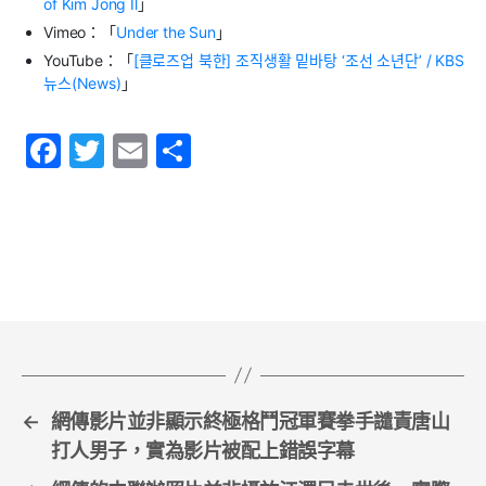
of Kim Jong Il
」
Vimeo
：「
Under the Sun
」
YouTube
：「
[
클로즈업
북한
]
조직생활
밑바탕
‘
조선
소년단
’ / KBS
뉴스
(News)
」
F
T
E
S
a
w
m
h
c
itt
ai
ar
e
er
l
e
b
o
o
k
←
網傳影片並非顯示終極格鬥冠軍賽拳手譴責唐山
打人男子，實為影片被配上錯誤字幕