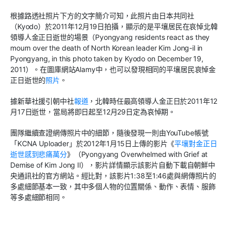
根據路透社照片下方的文字簡介可知，此照片由日本共同社
（
Kyodo
）於
2011
年
12
月
19
日拍攝，顯示的是平壤居民在哀悼北韓
領導人金正日逝世的場景（
Pyongyang residents react as they
mourn over the death of North Korean leader Kim Jong-il in
Pyongyang, in this photo taken by Kyodo on December 19,
2011
）。在圖庫網站
Alamy
中，也可以發現相同的平壤居民哀悼金
正日逝世的
照片
。
據新華社援引朝中社
報道
，北韓時任最高領導人金正日於
2011
年
12
月
17
日逝世，當局將即日起至
12
月
29
日定為哀悼期。
團隊繼續查證網傳照片中的細節，隨後發現一則由
YouTube
帳號
「
KCNA Uploader
」於
2012
年
1
月
15
日上傳的影片《
平壤對金正日
逝世感到悲痛萬分
》（
Pyongyang Overwhelmed with Grief at
Demise of Kim Jong Il
），影片詳情顯示該影片自動下載自朝鮮中
央通訊社的官方網站。經比對，該影片
1:38
至
1:46
處與網傳照片的
多處細節基本一致，其中多個人物的位置關係、動作、表情、服飾
等多處細節相同。