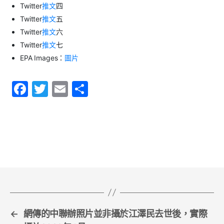
Twitter
推文
四
Twitter
推文
五
Twitter
推文
六
Twitter
推文
七
EPA Images：
圖片
F
T
E
S
a
w
m
h
c
itt
ai
ar
e
er
l
e
b
o
o
k
←
網傳的中聯辦照片並非攝於江澤民去世後，實際