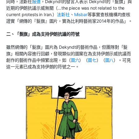
同時，法新社
报道
，Dekyndt的發言人表示 Dekyndt的「髮旗」與
近期的伊朗抗議示威無關（…the piece was not related to the
current protests in Iran.）
法新社
、
Misbar
等事實查核機構均查核
證實「網傳的『髮旗』圖片，實為比利時藝術家2014年的作品」。
二、「髮旗」成為支持伊朗抗議的符號
雖然網傳的「髮旗」圖片為 Dekyndt的藝術作品，但團隊對「髮
旗」相關內容進行回顧，發現類似的圖案在為支持伊朗示威抗議而
創作的藝術作品中頻繁出現，如（
圖六
）（
圖七
）（
圖八
）。可見
這一元素已成為支持伊朗的符號之一。