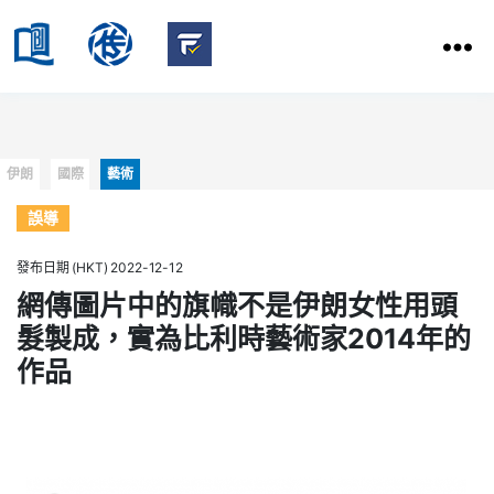
HKBU
School
HKBU
of
FactCheck
Communication
Service
Categories
伊朗
國際
藝術
誤導
發布日期 (HKT) 2022-12-12
網傳圖片中的旗幟不是伊朗女性用頭
髮製成，實為比利時藝術家2014年的
作品