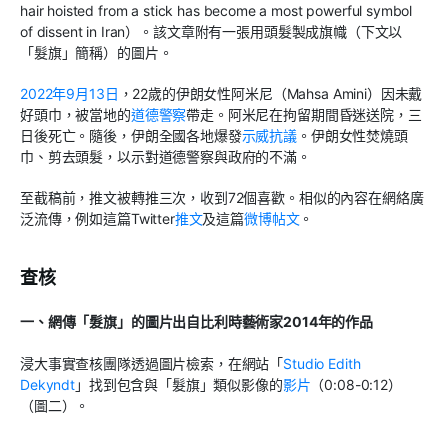
hair hoisted from a stick has become a most powerful symbol
of dissent in Iran）。該文章附有一張用頭髮製成旗幟（下文以
「髮旗」簡稱）的圖片。
2022年9月
13日
，22歲的伊朗女性阿米尼（Mahsa Amini）因未戴
好頭巾，被當地的
道德警察
帶走。阿米尼在拘留期間昏迷送院，三
日後死亡。隨後，伊朗全國各地爆發
示威
抗議
。伊朗女性焚燒頭
巾、剪去頭髮，以示對道德警察與政府的不滿。
至截稿前，推文被轉推三次，收到72個喜歡。相似的內容在網絡廣
泛流傳，例如這篇Twitter
推文
及這篇
微博帖文
。
查核
一、
網傳「髮旗」的圖片
出自比利時藝術家
2014
年的作品
浸大事實查核團隊透過圖片檢索，在網站「
Studio Edith
Dekyndt
」找到包含與「髮旗」類似影像的
影片
（0:08-0:12）
（圖二）。