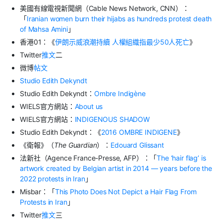
美國有線電視新聞網（Cable News Network, CNN）：
「
Iranian women burn their hijabs as hundreds protest death
of Mahsa Amini
」
香港01：《
伊朗示威浪潮持續 人權組織指最少50人死亡
》
Twitter
推文
二
微博
帖文
Studio Edith Dekyndt
Studio Edith Dekyndt：
Ombre Indigène
WIELS官方網站：
About us
WIELS官方網站：
INDIGENOUS SHADOW
Studio Edith Dekyndt：《
2016 OMBRE INDIGENE
》
《衛報》（
The Guardian
）：
Edouard Glissant
法新社（Agence France-Presse, AFP）：「
The ‘hair flag’ is
artwork created by Belgian artist in 2014 — years before the
2022 protests in Iran
」
Misbar：「
This Photo Does Not Depict a Hair Flag From
Protests in Iran
」
Twitter
推文
三