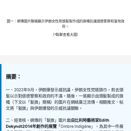
圖一：網傳圖片聲稱顯示伊朗女性用頭髮製作成的旗幟抗議道德警察和當地政
府。
（*點擊查看大圖）
摘要：
一、2022年9月，伊朗爆發示威抗議，伊朗女性焚燒頭巾，剪去頭
髮以示對道德警察和政府的不滿。隨後，一張顯示由頭髮製成的旗
幟（下文以「髮旗」簡稱）的圖片在網絡廣泛流傳，相關推文、帖
文將「髮旗」與伊朗爆發的示威抗議關聯。
二、經查核，網傳的「髮旗」圖片
出自比利時藝術家
Edith
Dekyndt2014
年創作的展覽
「Ombre Indigène」，為其中一件展