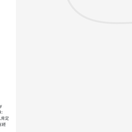
y
:
可以肯定
有經