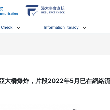
School
HKBU
of
FactCheck
Communication
Service
t Check
Information literacy
亞大橋爆炸，片段2022年5月已在網絡