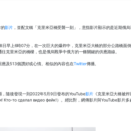
炸的
影片
，並配文稱「克里米亞橋受襲一刻」，意指影片顯示的是近期俄烏
0月8日早上6時07分，在一次巨大的爆炸中，克里米亞大橋的部分公路橋面
通往克里米亞的橋樑，也是俄烏戰爭中俄方的一條關鍵的供應路線。
個回應及513個讚好或心情。相似的內容也在
Twitter
傳播。
後發現一則2022年5月9日發布的YouTube
影片
《克里米亞大橋被炸
! Кто-то сделал видео фейк!）。經比對，網傳影片與YouTube影片