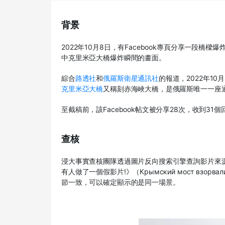
背景
2022年10月8日，有Facebook專頁分享一段橋樑爆
中克里米亞大橋爆炸瞬間的畫面。
綜合
路透社
和
俄羅斯衛星通訊社
的報道，2022年1
克里米亞大橋
又稱刻赤海峽大橋，是俄羅斯唯一一座
至截稿前，該Facebook帖文被分享28次，收到31
查核
浸大事實查核團隊透過圖片反向搜索引擎查詢影片來源，隨
有人做了一個假影片!》（Крымский мост взорвали
節一致，可以確定顯示的是同一場景。