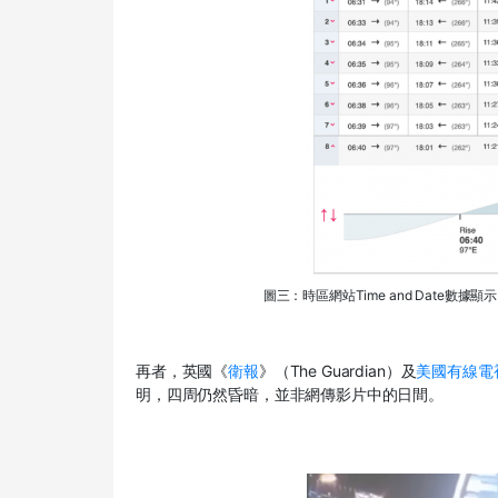
圖三：時區網站Time and Date數
再者，英國《
衛報
》（The Guardian）及
美國有線電
明，四周仍然昏暗，並非網傳影片中的日間。