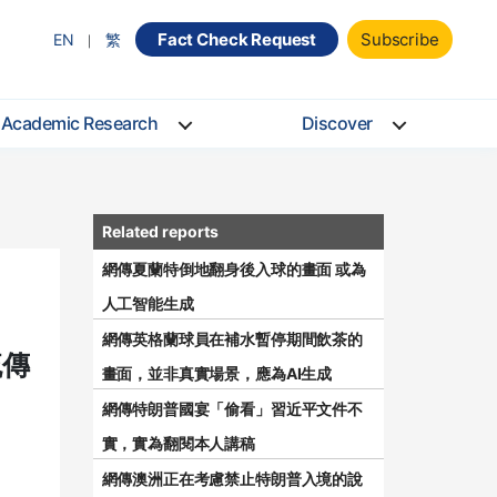
Fact Check Request
Subscribe
EN
繁
Academic Research
Discover
網傳夏蘭特倒地翻身後入球的畫面 或為
人工智能生成
網傳英格蘭球員在補水暫停期間飲茶的
流傳
畫面，並非真實場景，應為AI生成
網傳特朗普國宴「偷看」習近平文件不
實，實為翻閱本人講稿
網傳澳洲正在考慮禁止特朗普入境的說