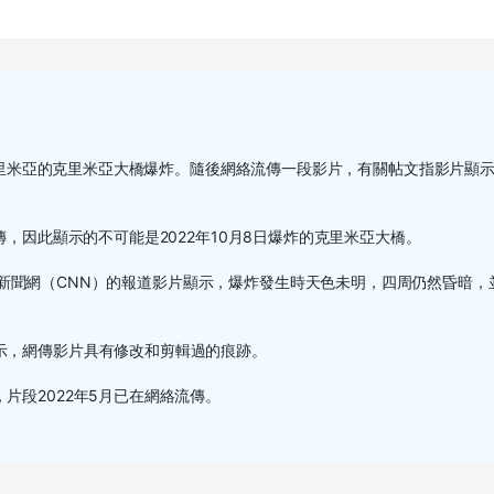
與克里米亞的克里米亞大橋爆炸。隨後網絡流傳一段影片，有關帖文指影片顯
傳，因此顯示的不可能是2022年10月8日爆炸的克里米亞大橋。
線電視新聞網（CNN）的報道影片顯示，爆炸發生時天色未明，四周仍然昏暗，
示，網傳影片具有修改和剪輯過的痕跡。
片段2022年5月已在網絡流傳。