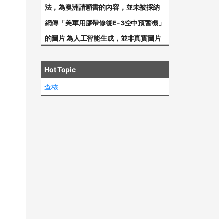
法，為澳洲請願書的內容，並未被採納
網傳「美軍用膠帶修復E-3空中預警機」
的圖片 為人工智能生成，並非真實圖片
Hot Topic
查核