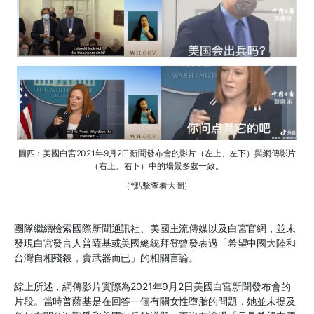
圖四：美國白宮2021年9月2日新聞發布會的影片（左上、左下）與網傳影片
（右上、右下）中的場景多處一致。
（*點擊查看大圖）
團隊繼續檢索國際新聞通訊社、美國主流傳媒以及白宮官網，並未
發現白宮發言人普薩基或美國總統拜登曾發表過「希望中國大陸和
台灣自相殘殺，賣武器而已」的相關言論。
綜上所述，網傳影片實際為2021年9月2日美國白宮新聞發布會的
片段。當時普薩基是在回答一個有關女性墮胎的問題，她並未提及