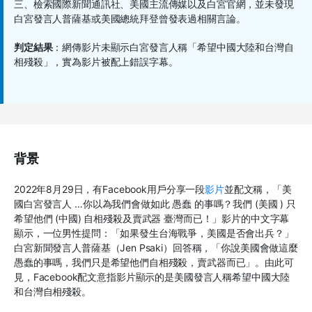
三、檢索國際新聞通訊社、美國主流傳媒以及白宮官網，並未發現
白宮發言人普薩基或美國總統拜登曾發表過相關言論。
判定結果
：網傳影片未顯示白宮發言人稱「希望中國大陸和台灣自
相殘殺」，實為影片被配上錯誤字幕。
背景
2022年8月29日，有Facebook用戶分享一段
影片
並配文稱，「美
國白宮發言人 …你以為我們會做如此 愚蠢 的事嗎？我們 (美國 ) 只
希望他們 (中國) 自相殘殺及賣武器 臺灣而已！」影片的中文字幕
顯示，一位男性提問：「如果發生台海戰爭，美國是否會出兵？」
白宮新聞發言人普薩基（Jen Psaki）回答稱，「你說美國會做這麼
愚蠢的事嗎，我們只是希望他們自相殘殺，賣武器而已」。由此可
見，Facebook配文意指影片顯示的是美國發言人稱希望中國大陸
和台灣自相殘殺。