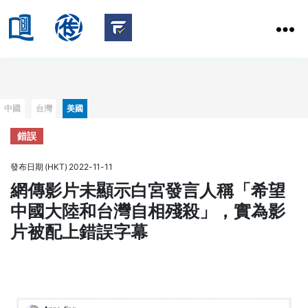
HKBU
School
HKBU
of
FactCheck
Communication
Service
Categories
中國
台灣
美國
錯誤
發布日期 (HKT) 2022-11-11
網傳影片未顯示白宮發言人稱「希望
中國大陸和台灣自相殘殺」，實為影
片被配上錯誤字幕