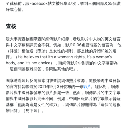
至截稿前，該Facebook帖文被分享37次，收到三個回應及25個讚
好或心情。
查核
浸大事實查核團隊查閱網傳影片細節，發現影片中人物的英文發言
與中文字幕翻譯完全不符。例如，影片0:06處普薩基的發言為「他
（拜登）相信這（墮胎）是女性的權利，那是她的身體和她的選
擇」（He believes that it’s a woman’s rights, it’s a woman’s
body, and it’s her choice），而網傳影片中對應的中文字幕卻為
「這個問題很難回答，你問點其他的吧」。
團隊透過圖片反向搜索引擎查詢網傳照片來源，隨後發現中國日報
的官方抖音帳號於2021年9月3日發布的一條
影片
。經比對，網傳
影片與中國日報發布的影片多處一致。然而，網傳影片的中文字幕
卻與中國日報影片完全不同。例如，中國日報影片的字幕顯示普薩
基稱「他認為這是女性的權力」，網傳影片卻翻譯為「這個問題很
難回答」（見下圖）。