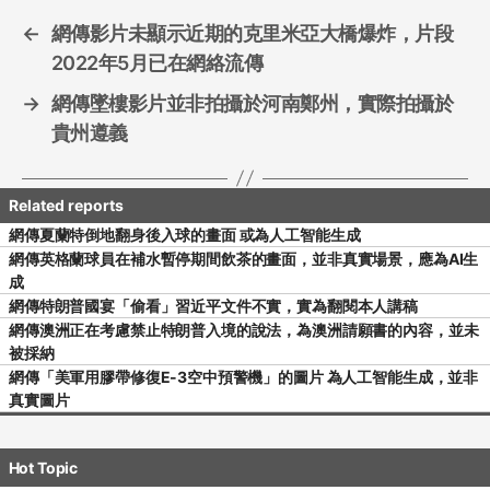
k
←
網傳影片未顯示近期的克里米亞大橋爆炸，片段
2022年5月已在網絡流傳
→
網傳墜樓影片並非拍攝於河南鄭州，實際拍攝於
貴州遵義
網傳夏蘭特倒地翻身後入球的畫面 或為人工智能生成
網傳英格蘭球員在補水暫停期間飲茶的畫面，並非真實場景，應為AI生
成
網傳特朗普國宴「偷看」習近平文件不實，實為翻閱本人講稿
網傳澳洲正在考慮禁止特朗普入境的說法，為澳洲請願書的內容，並未
被採納
網傳「美軍用膠帶修復E-3空中預警機」的圖片 為人工智能生成，並非
真實圖片
Hot Topic