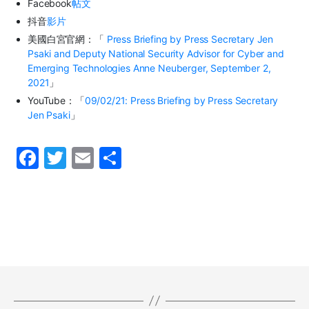
Facebook
帖文
抖音
影片
美國白宮官網：「
Press Briefing by Press Secretary Jen
Psaki and Deputy National Security Advisor for Cyber and
Emerging Technologies Anne Neuberger, September 2,
2021
」
YouTube：「
09/02/21: Press Briefing by Press Secretary
Jen Psaki
」
F
T
E
S
a
w
m
h
c
itt
ai
ar
e
er
l
e
b
o
o