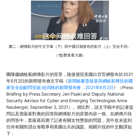
圖二：網傳影片的中文字幕（下）與中國日報發布的影片（上）完全不同。
（*點擊查看大圖）
團隊繼續檢索網傳影片的背景，隨後發現美國白宮官網發布於2021
年9月2日的新聞發布會文字稿《
新聞秘書普薩基與網絡新興技術國
家安全副顧問安妮·紐貝格的新聞發布會，2021年9月2日
》（Press
Briefing by Press Secretary Jen Psaki and Deputy National
Security Advisor for Cyber and Emerging Technologies Anne
Neuberger, September 2, 2021）。經比對，該文字稿中的記者提
問以及普薩基對應的回答與網傳影片的原聲內容一致。在網傳片段
的問答中，普薩基回應了記者有關女性墮胎的問題，其中並未提到
任何有關所謂台海戰爭和美國出兵的議題。相關片段的中文翻譯如
下：